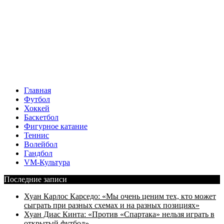
Главная
Футбол
Хоккей
Баскетбол
Фигурное катание
Теннис
Волейбол
Гандбол
VM-Культура
Последние записи
Хуан Карлос Карседо: «Мы очень ценим тех, кто может
сыграть при разных схемах и на разных позициях»
Хуан Диас Кинта: «Против «Спартака» нельзя играть в
открытый футбол»