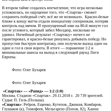
В втором тайме создалось впечатление, что игра несколько
успокоилась, но ощущение того, что «Спартак» сможет
сохранить победный счёт, всё же не возникало. Красно-белые
ближе к концу матча отдали инициативу соперникам, потеряв
контроль над мячом. И пропущенный ими на 80-й минуте гол
после углового, который забил Мюлдюр, нисколько не
удивил. Ничейный результат «Спартаку» ничего не
гарантировал, и красно-белые ринулись добывать победу. Но
пропустив быструю контратаку, они получили выход один на
один и гол в свои ворота. В итоге — поражение 1:2 и
минимальные шансы на выход в следующий раунд Лиги
Европы.
Фото: Олег Бухарев
Фото: Олег Бухарев
«Спартак» — «Рапид» — 1:2 (1:0)
Москва. Стадион «Спартак». 29.11.2018 г. 20 739 зрителей.
Судья: П. Гиль (Польша).
«Спартак»
: Ребров, Ещенко, Кутепов, Джикия, Комбаров,
Глушаков (к), Тимофеев, Мельгарехо (Попов, 82), Ханни