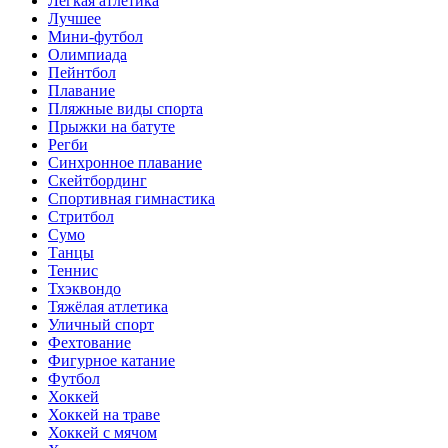
Лёгкая атлетика
Лучшее
Мини-футбол
Олимпиада
Пейнтбол
Плавание
Пляжные виды спорта
Прыжки на батуте
Регби
Синхронное плавание
Скейтбординг
Спортивная гимнастика
Стритбол
Сумо
Танцы
Теннис
Тхэквондо
Тяжёлая атлетика
Уличный спорт
Фехтование
Фигурное катание
Футбол
Хоккей
Хоккей на траве
Хоккей с мячом