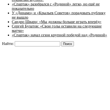
«Спартак» разобрался с «Родиной» легко, но ещё не
показательно
У «Динамо» и «Крыльев Советов» порадовать публику
не вышло
Сандро Шварц: «Мы должны больше играть вперёд»
Сергей Булатов: «Свои голы оставили на следующие
матчи»
«Спартак» начал сезон крупной победой над «Родиной»
Найти: