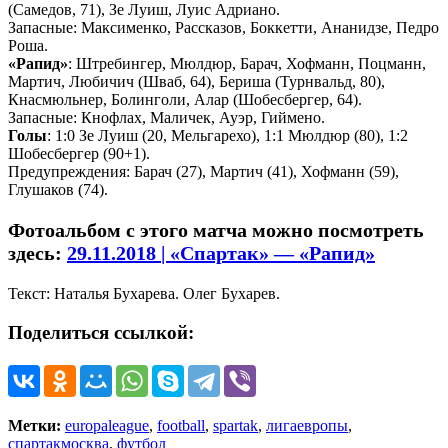
(Самедов, 71), Зе Луиш, Луис Адриано.
Запасные: Максименко, Рассказов, Боккетти, Ананидзе, Педро
Роша.
«Рапид»
: Штребингер, Мюлдюр, Барач, Хофманн, Поцманн,
Мартич, Любичич (Шваб, 64), Бериша (Турнвальд, 80),
Кнасмюльнер, Болинголи, Алар (Шобесбергер, 64).
Запасные: Кнофлах, Маличек, Ауэр, Гиймено.
Голы
: 1:0 Зе Луиш (20, Мельгарехо), 1:1 Мюлдюр (80), 1:2
Шобесбергер (90+1).
Предупреждения: Барач (27), Мартич (41), Хофманн (59),
Глушаков (74).
Фотоальбом с этого матча можно посмотреть
здесь:
29.11.2018 | «Спартак» — «Рапид»
Текст: Наталья Бухарева. Олег Бухарев.
Поделиться ссылкой:
Метки:
europaleague
,
football
,
spartak
,
лигаевропы
,
спартакмосква
,
футбол