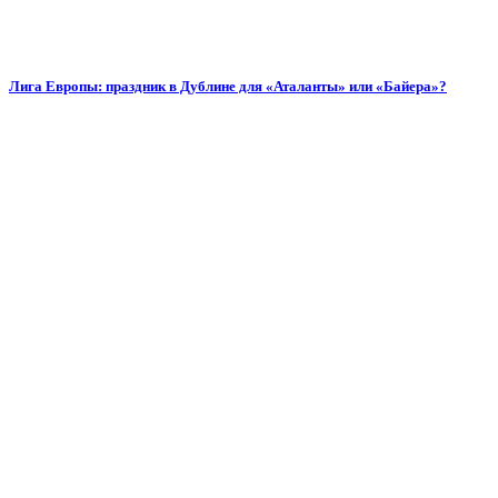
Лига Европы: праздник в Дублине для «Аталанты» или «Байера»?