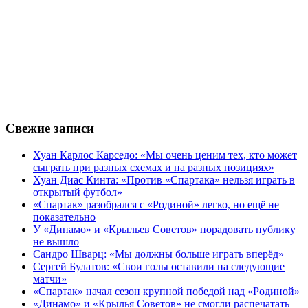
Свежие записи
Хуан Карлос Карседо: «Мы очень ценим тех, кто может
сыграть при разных схемах и на разных позициях»
Хуан Диас Кинта: «Против «Спартака» нельзя играть в
открытый футбол»
«Спартак» разобрался с «Родиной» легко, но ещё не
показательно
У «Динамо» и «Крыльев Советов» порадовать публику
не вышло
Сандро Шварц: «Мы должны больше играть вперёд»
Сергей Булатов: «Свои голы оставили на следующие
матчи»
«Спартак» начал сезон крупной победой над «Родиной»
«Динамо» и «Крылья Советов» не смогли распечатать