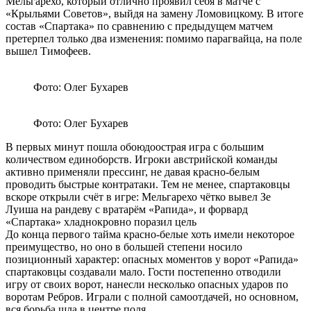
Мельгарехо, который отлично проявил себя в матче с
«Крыльями Советов», выйдя на замену Ломовицкому. В итоге
состав «Спартака» по сравнению с предыдущем матчем
претерпел только два изменения: помимо парагвайца, на поле
вышел Тимофеев.
Фото: Олег Бухарев
Фото: Олег Бухарев
В первых минут пошла обоюдоострая игра с большим
количеством единоборств. Игроки австрийской команды
активно применяли прессинг, не давая красно-белым
проводить быстрые контратаки. Тем не менее, спартаковцы
вскоре открыли счёт в игре: Мельгарехо чётко вывел Зе
Луиша на рандеву с вратарём «Рапида», и форвард
«Спартака» хладнокровно поразил цель
До конца первого тайма красно-белые хоть имели некоторое
преимущество, но оно в большей степени носило
позиционный характер: опасных моментов у ворот «Рапида»
спартаковцы создавали мало. Гости постепенно отводили
игру от своих ворот, нанесли несколько опасных ударов по
воротам Ребров. Играли с полной самоотдачей, но основном,
вся борьба шла в центре поля.