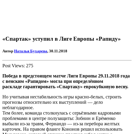
«Спартак» уступил в Лиге Европы «Рапиду»
Автор
Наталья Бухарева
, 30.11.2018
Post Views:
275
Победа в предстоящем матче Лиги Европы 29.11.2018 года
с венским «Рапидом» могла при определённом
раскладе гарантировать «Спартаку» еврокубковую весну.
Но учитывая нестабильность игры красно-белых, строить
прогнозы относительно их выступлений — дело
неблагодарное.
Тем более, команда столкнулась с серьёзными кадровыми
проблемами в центре полузащиты: Зобнин и Ерёменко
выбыли из-за травм, Фернандо — из-за перебора желтых
карточек. На правом фланге Кононов решил использовать