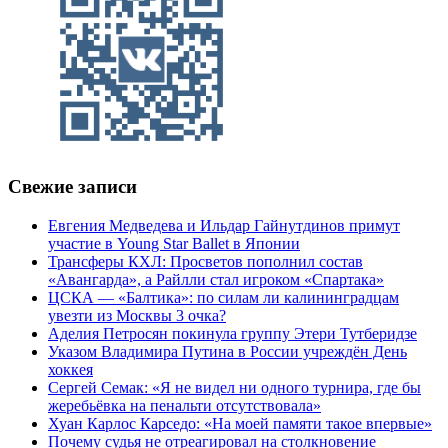
Свежие записи
Евгения Медведева и Ильдар Гайнутдинов примут
участие в Young Star Ballet в Японии
Трансферы КХЛ: Просветов пополнил состав
«Авангарда», а Райлли стал игроком «Спартака»
ЦСКА — «Балтика»: по силам ли калининградцам
увезти из Москвы 3 очка?
Аделия Петросян покинула группу Этери Тутберидзе
Указом Владимира Путина в России учреждён День
хоккея
Сергей Семак: «Я не видел ни одного турнира, где бы
жеребьёвка на пенальти отсутствовала»
Хуан Карлос Карседо: «На моей памяти такое впервые»
Почему судья не отреагировал на столкновение