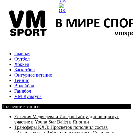
Главная
Футбол
Хоккей
Баскетбол
Фигурное катание
Теннис
Волейбол
Гандбол
VM-Культура
Последние записи
Евгения Медведева и Ильдар Гайнутдинов примут
участие в Young Star Ballet в Японии
Трансферы КХЛ: Просветов пополнил состав
«Авангарда», а Райлли стал игроком «Спартака»