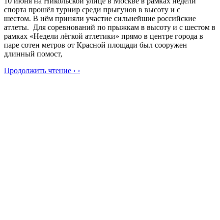
10 июня на Никольской улице в Москве в рамках недели
спорта прошёл турнир среди прыгунов в высоту и с
шестом. В нём приняли участие сильнейшие российские
атлеты. Для соревнований по прыжкам в высоту и с шестом в
рамках «Недели лёгкой атлетики» прямо в центре города в
паре сотен метров от Красной площади был сооружен
длинный помост,
Продолжить чтение › ›