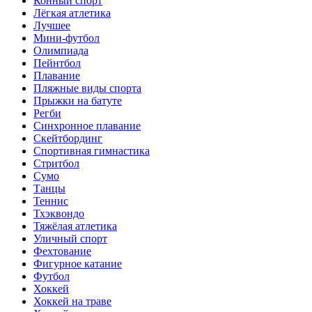
Конный спорт
Лёгкая атлетика
Лучшее
Мини-футбол
Олимпиада
Пейнтбол
Плавание
Пляжные виды спорта
Прыжки на батуте
Регби
Синхронное плавание
Скейтбординг
Спортивная гимнастика
Стритбол
Сумо
Танцы
Теннис
Тхэквондо
Тяжёлая атлетика
Уличный спорт
Фехтование
Фигурное катание
Футбол
Хоккей
Хоккей на траве