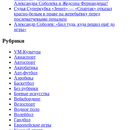
Александра Соболева и Жедсона Фернандеша?
Судья Суперкубка «Зенит» — «Спартак» отказал
красно-белым в праве на жеребьёвку перед
послематчевыми пенальти
Александр Соболев: «Бил туда, куда решил ещё до
игры»
Рубрики
VM-Культура
Авиаспорт
Автоспорт
Акробатика
Арт-футбол
Аэробика
Баскетбол
Без рубрики
Боевые искусства
Вейкбординг
Велоспорт
Водное поло
Волейбол
Гандбол
Европейские игры