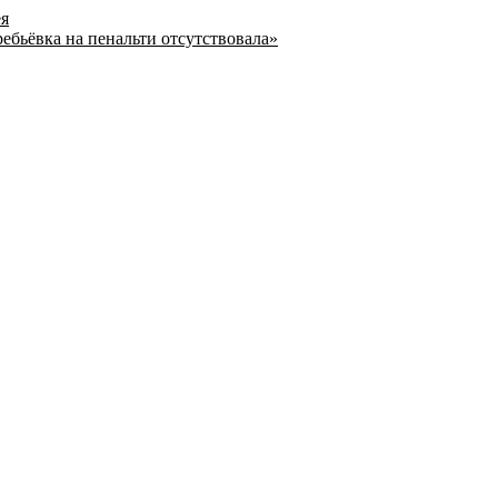
ея
ребьёвка на пенальти отсутствовала»