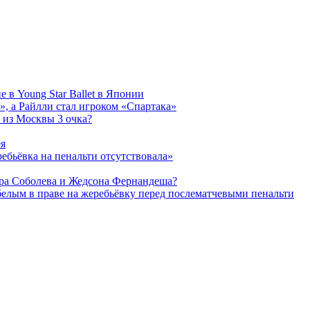
 в Young Star Ballet в Японии
, а Райлли стал игроком «Спартака»
 из Москвы 3 очка?
ея
ребьёвка на пенальти отсутствовала»
дра Соболева и Жедсона Фернандеша?
белым в праве на жеребьёвку перед послематчевыми пенальти