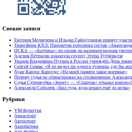
Свежие записи
Евгения Медведева и Ильдар Гайнутдинов примут участие
Трансферы КХЛ: Просветов пополнил состав «Авангарда»
ЦСКА — «Балтика»: по силам ли калининградцам увезти
Аделия Петросян покинула группу Этери Тутберидзе
Указом Владимира Путина в России учреждён День хокк
Сергей Семак: «Я не видел ни одного турнира, где бы же
Хуан Карлос Карседо: «На моей памяти такое впервые»
Почему судья не отреагировал на столкновение Алексан
Судья Суперкубка «Зенит» — «Спартак» отказал красно-
Александр Соболев: «Бил туда, куда решил ещё до игры»
Рубрики
VM-Культура
Авиаспорт
Автоспорт
Акробатика
Арт-футбол