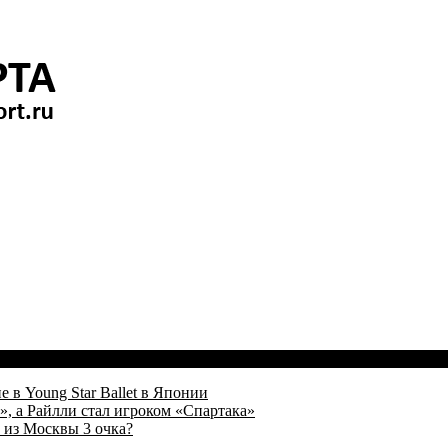
 в Young Star Ballet в Японии
, а Райлли стал игроком «Спартака»
 из Москвы 3 очка?