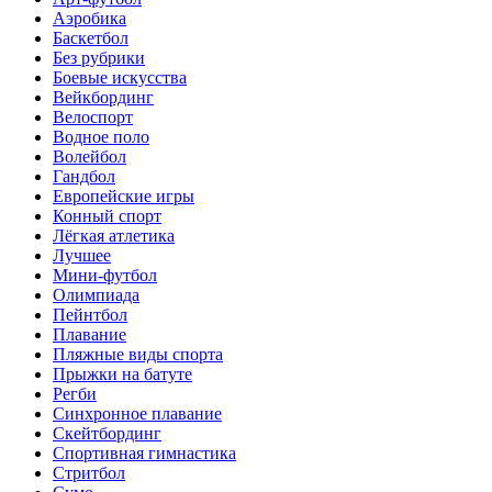
Аэробика
Баскетбол
Без рубрики
Боевые искусства
Вейкбординг
Велоспорт
Водное поло
Волейбол
Гандбол
Европейские игры
Конный спорт
Лёгкая атлетика
Лучшее
Мини-футбол
Олимпиада
Пейнтбол
Плавание
Пляжные виды спорта
Прыжки на батуте
Регби
Синхронное плавание
Скейтбординг
Спортивная гимнастика
Стритбол