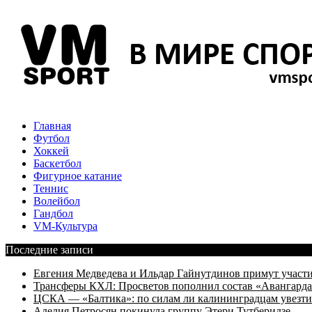
Главная
Футбол
Хоккей
Баскетбол
Фигурное катание
Теннис
Волейбол
Гандбол
VM-Культура
Последние записи
Евгения Медведева и Ильдар Гайнутдинов примут участие
Трансферы КХЛ: Просветов пополнил состав «Авангарда»
ЦСКА — «Балтика»: по силам ли калининградцам увезти
Аделия Петросян покинула группу Этери Тутберидзе