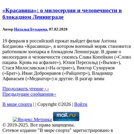
«Красавица»: о милосердии и человечности в
блокадном Ленинграде
Автор
Наталья Бухарева
, 07.02.2026
19 февраля в российский прокат выйдет фильм Антона
Богданова «Красавица», в котором военный моряк становится
работником зоопарка в блокадном Ленинграде. В драме о
милосердии и человечности снялись Слава Копейкин («Слово
пацана. Кровь на асфальте»), Юлия Пересильд («Вызов»),
Стася Милославская («На острие»), Виктор Сухоруков
(«Брат»), Иван Добронравов («Райцентр»), Владимир
Афанасьев («Медиатор») и другие. В разгар зимы
Продолжить чтение › ›
Предыдущие сообщения››
В мире спорта
| | Copyright ©2026 |
Войти
© 2019-2025. Все права защищены.
Сетевое издание "В мире спорта" зарегистрировано в