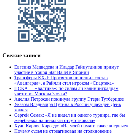
Свежие записи
Евгения Медведева и Ильдар Гайнутдинов примут
участие в Young Star Ballet в Японии
Трансферы КХЛ: Просветов пополнил состав
«Авангарда», а Райлли стал игроком «Спартака»
ЦСКА — «Балтика»: по силам ли калининградцам
увезти из Москвы 3 очка?
Аделия Петросян покинула группу Этери Тутберидзе
Указом Владимира Путина в России учреждён День
хоккея
Сергей Семак: «Я не видел ни одного турнира, где бы
жеребьёвка на пенальти отсутствовала»
Хуан Карлос Карседо: «На моей памяти такое впервые»
Почему судья не отреагировал на столкновение