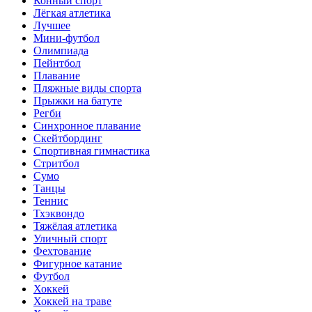
Конный спорт
Лёгкая атлетика
Лучшее
Мини-футбол
Олимпиада
Пейнтбол
Плавание
Пляжные виды спорта
Прыжки на батуте
Регби
Синхронное плавание
Скейтбординг
Спортивная гимнастика
Стритбол
Сумо
Танцы
Теннис
Тхэквондо
Тяжёлая атлетика
Уличный спорт
Фехтование
Фигурное катание
Футбол
Хоккей
Хоккей на траве