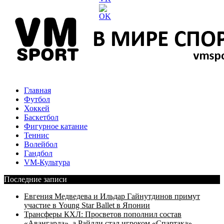
Главная
Футбол
Хоккей
Баскетбол
Фигурное катание
Теннис
Волейбол
Гандбол
VM-Культура
Последние записи
Евгения Медведева и Ильдар Гайнутдинов примут
участие в Young Star Ballet в Японии
Трансферы КХЛ: Просветов пополнил состав
«Авангарда», а Райлли стал игроком «Спартака»