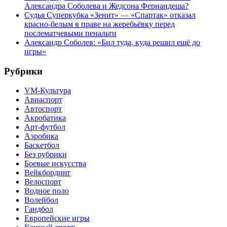
Александра Соболева и Жедсона Фернандеша?
Судья Суперкубка «Зенит» — «Спартак» отказал
красно-белым в праве на жеребьёвку перед
послематчевыми пенальти
Александр Соболев: «Бил туда, куда решил ещё до
игры»
Рубрики
VM-Культура
Авиаспорт
Автоспорт
Акробатика
Арт-футбол
Аэробика
Баскетбол
Без рубрики
Боевые искусства
Вейкбординг
Велоспорт
Водное поло
Волейбол
Гандбол
Европейские игры