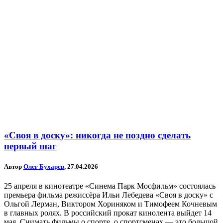
«Своя в доску»: никогда не поздно сделать
первый шаг
Автор
Олег Бухарев
, 27.04.2026
25 апреля в кинотеатре «Синема Парк Мосфильм» состоялась
премьера фильма режиссёра Ильи Лебедева «Своя в доску» с
Ольгой Лерман, Виктором Хориняком и Тимофеем Кочневым
в главных ролях. В российский прокат кинолента выйдет 14
мая. Снимать фильмы о спорте, о спортсменах — это большой