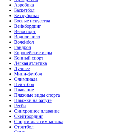
Аэробика
Баскетбол
Без рубрики
Боевые искусства
Вейкбординг
Велоспорт
Водное поло
Волейбол
Гандбол
Европейские игры
Конный спорт
Лёгкая атлетика
Лучшее
Мини-футбол
Олимпиада
Пейнтбол
Плавание
Пляжные виды спорта
Прыжки на батуте
Регби
Синхронное плавание
Скейтбординг
Спортивная гимнастика
Стритбол