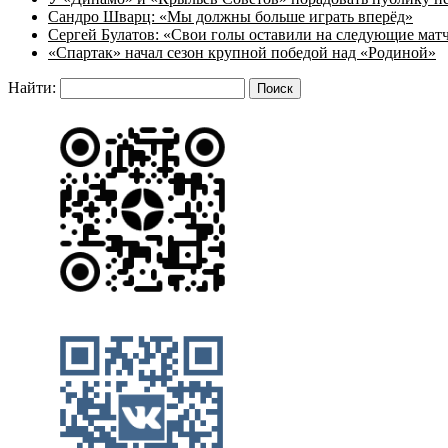
Сандро Шварц: «Мы должны больше играть вперёд»
Сергей Булатов: «Свои голы оставили на следующие мат
«Спартак» начал сезон крупной победой над «Родиной»
Найти: