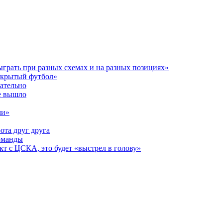
ыграть при разных схемах и на разных позициях»
открытый футбол»
зательно
е вышло
чи»
ота друг друга
оманды
кт с ЦСКА, это будет «выстрел в голову»