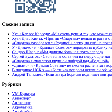
Свежие записи
Хуан Карлос Карседо: «Мы очень ценим тех, кто может с
Хуан Диас Кинта: «Против «Спартака» нельзя играть в 
«Спартак» разобрался с «Родиной» легко, но ещё не пока
У «Динамо» и «Крыльев Советов» порадовать публику н
Сандро Шварц: «Мы должны больше играть вперёд»
Сергей Булатов: «Свои голы оставили на следующие мат
«Спартак» начал сезон крупной победой над «Родиной»
«Динамо» и «Крылья Советов» не смогли распечатать вор
В поединке ЦСКА — «Балтика» вопросы оставили обе к
Андрей Талалаев: «Если завтра Бориско подпишет контра
Рубрики
VM-Культура
Авиаспорт
Автоспорт
Акробатика
Арт-футбол