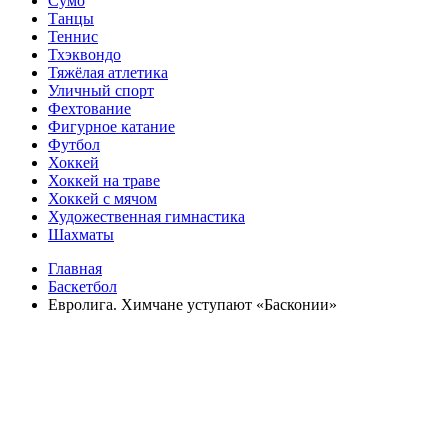
Сумо
Танцы
Теннис
Тхэквондо
Тяжёлая атлетика
Уличный спорт
Фехтование
Фигурное катание
Футбол
Хоккей
Хоккей на траве
Хоккей с мячом
Художественная гимнастика
Шахматы
Главная
Баскетбол
Евролига. Химчане уступают «Басконии»