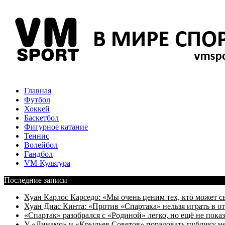
Главная
Футбол
Хоккей
Баскетбол
Фигурное катание
Теннис
Волейбол
Гандбол
VM-Культура
Последние записи
Хуан Карлос Карседо: «Мы очень ценим тех, кто может с
Хуан Диас Кинта: «Против «Спартака» нельзя играть в 
«Спартак» разобрался с «Родиной» легко, но ещё не пока
У «Динамо» и «Крыльев Советов» порадовать публику н