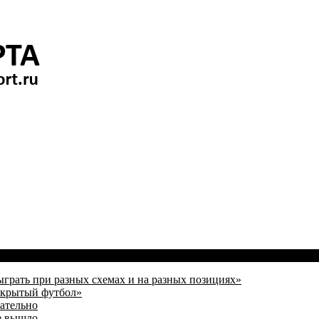
ыграть при разных схемах и на разных позициях»
открытый футбол»
зательно
е вышло