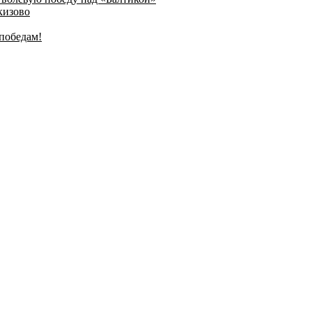
кизово
победам!