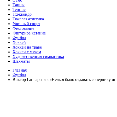
Сумо
Танцы
Теннис
Тхэквондо
Тяжёлая атлетика
Уличный спорт
Фехтование
Фигурное катание
Футбол
Хоккей
Хоккей на траве
Хоккей с мячом
Художественная гимнастика
Шахматы
Главная
Футбол
Виктор Ганчаренко: «Нельзя было отдавать сопернику и