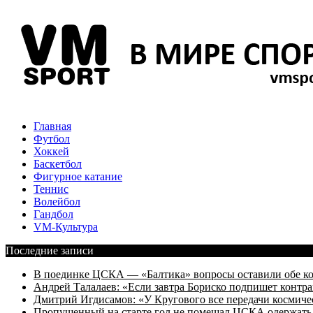
Главная
Футбол
Хоккей
Баскетбол
Фигурное катание
Теннис
Волейбол
Гандбол
VM-Культура
Последние записи
В поединке ЦСКА — «Балтика» вопросы оставили обе к
Андрей Талалаев: «Если завтра Бориско подпишет контра
Дмитрий Игдисамов: «У Кругового все передачи космиче
Пропущенный на старте гол не помешал ЦСКА одержать 