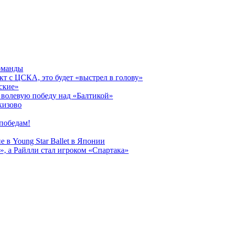
оманды
кт с ЦСКА, это будет «выстрел в голову»
ские»
волевую победу над «Балтикой»
кизово
победам!
 в Young Star Ballet в Японии
, а Райлли стал игроком «Спартака»