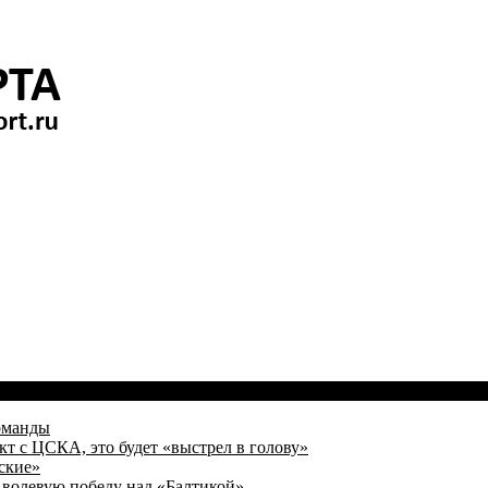
оманды
кт с ЦСКА, это будет «выстрел в голову»
ские»
волевую победу над «Балтикой»