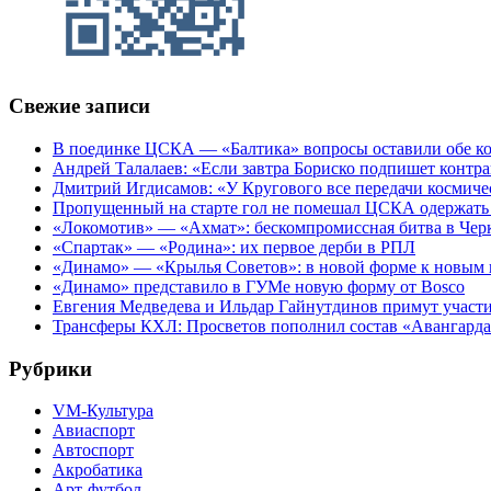
Свежие записи
В поединке ЦСКА — «Балтика» вопросы оставили обе к
Андрей Талалаев: «Если завтра Бориско подпишет контра
Дмитрий Игдисамов: «У Кругового все передачи космиче
Пропущенный на старте гол не помешал ЦСКА одержать 
«Локомотив» — «Ахмат»: бескомпромиссная битва в Чер
«Спартак» — «Родина»: их первое дерби в РПЛ
«Динамо» — «Крылья Советов»: в новой форме к новым 
«Динамо» представило в ГУМе новую форму от Bosco
Евгения Медведева и Ильдар Гайнутдинов примут участие
Трансферы КХЛ: Просветов пополнил состав «Авангарда»
Рубрики
VM-Культура
Авиаспорт
Автоспорт
Акробатика
Арт-футбол