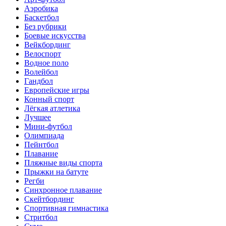
Аэробика
Баскетбол
Без рубрики
Боевые искусства
Вейкбординг
Велоспорт
Водное поло
Волейбол
Гандбол
Европейские игры
Конный спорт
Лёгкая атлетика
Лучшее
Мини-футбол
Олимпиада
Пейнтбол
Плавание
Пляжные виды спорта
Прыжки на батуте
Регби
Синхронное плавание
Скейтбординг
Спортивная гимнастика
Стритбол