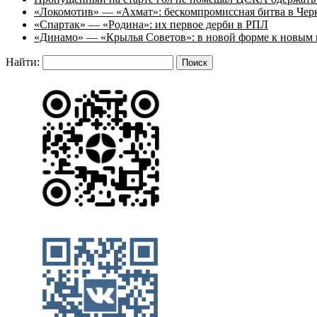
«Локомотив» — «Ахмат»: бескомпромиссная битва в Чер
«Спартак» — «Родина»: их первое дерби в РПЛ
«Динамо» — «Крылья Советов»: в новой форме к новым 
Найти: