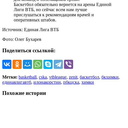
Баскетбол обязательно вернется на арены Единой
Лиги ВТБ, но сейчас всем нам лучше
прислушаться к рекомендациям врачей и
оперативных штабов.
Источник: Единая Лига ВТБ
Фото: Олег Бухарев
Поделиться ссылкой:
Метки:
basketball
,
cska
,
vtbleague
,
zenit
,
баскетбол
,
бкхимки
,
единаялигавтб
,
илонакорстин
,
пбкцска
,
химки
Похожие истории