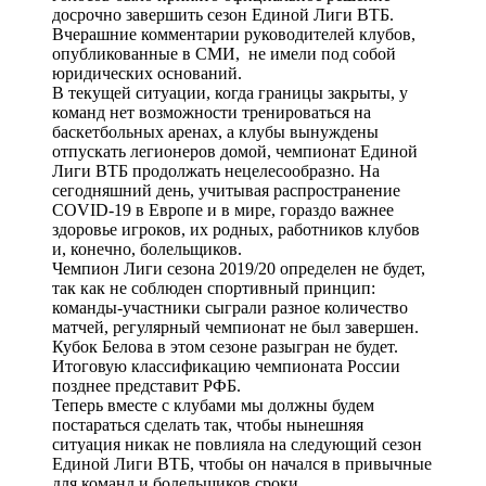
досрочно завершить сезон Единой Лиги ВТБ.
Вчерашние комментарии руководителей клубов,
опубликованные в СМИ, не имели под собой
юридических оснований.
В текущей ситуации, когда границы закрыты, у
команд нет возможности тренироваться на
баскетбольных аренах, а клубы вынуждены
отпускать легионеров домой, чемпионат Единой
Лиги ВТБ продолжать нецелесообразно. На
сегодняшний день, учитывая распространение
COVID-19 в Европе и в мире, гораздо важнее
здоровье игроков, их родных, работников клубов
и, конечно, болельщиков.
Чемпион Лиги сезона 2019/20 определен не будет,
так как не соблюден спортивный принцип:
команды-участники сыграли разное количество
матчей, регулярный чемпионат не был завершен.
Кубок Белова в этом сезоне разыгран не будет.
Итоговую классификацию чемпионата России
позднее представит РФБ.
Теперь вместе с клубами мы должны будем
постараться сделать так, чтобы нынешняя
ситуация никак не повлияла на следующий сезон
Единой Лиги ВТБ, чтобы он начался в привычные
для команд и болельщиков сроки.