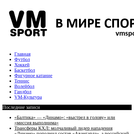
Главная
Футбол
Хоккей
Баскетбол
Фигурное катание
Теннис
Волейбол
Гандбол
VM-Культура
Последние записи
«Балтика» — «Динамо»: «выстрел в голову» или
«миссия выполнима»
Трансферы КХЛ: молчаливый лидер нападения
«Динамо» пополнил состав «Авангарда», а российский