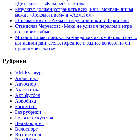
«Динамо» — «Крылья Советов»
Результат должен устраивать всех, или «мокрая» ничья
между «Локомотивом» и «Ахматом»
«Локомотив» и «Ахмат» поделили очки в Черкизово
Станислав Черчесов: «Меня не удивил перелом в игре
во втором тайме»
Михаил Галактионов: «Команда как автомобиль: из него
вытащили двигатель, переднее и заднее колесо, но он
продолжает ехать»
Рубрики
VM-Культура
Авиаспорт
Автоспорт
Акробатика
Арт-футбол
Аэробика
Баскетбол
Без рубрики
Боевые искусства
Вейкбординг
Велоспорт
Водное поло