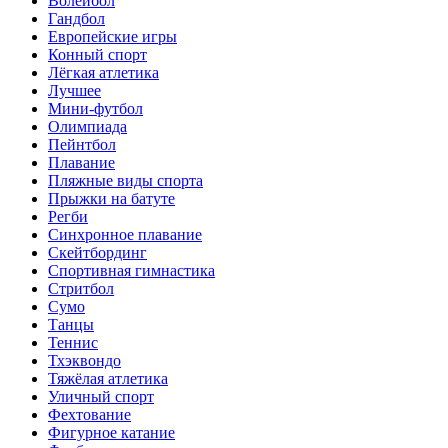
Волейбол
Гандбол
Европейские игры
Конный спорт
Лёгкая атлетика
Лучшее
Мини-футбол
Олимпиада
Пейнтбол
Плавание
Пляжные виды спорта
Прыжки на батуте
Регби
Синхронное плавание
Скейтбординг
Спортивная гимнастика
Стритбол
Сумо
Танцы
Теннис
Тхэквондо
Тяжёлая атлетика
Уличный спорт
Фехтование
Фигурное катание