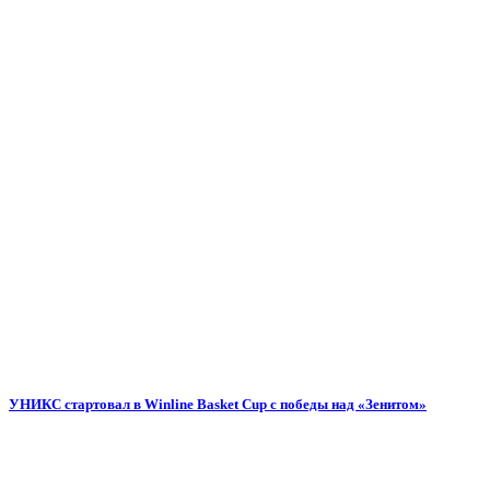
УНИКС стартовал в Winline Basket Cup с победы над «Зенитом»