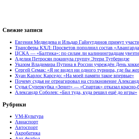
Свежие записи
Евгения Медведева и Ильдар Гайнутдинов примут участие
Трансферы КХЛ: Просветов пополнил состав «Авангарда»
ЦСКА — «Балтика»: по силам ли калининградцам увезти
Аделия Петросян покинула группу Этери Тутберидзе
Указом Владимира Путина в России учреждён День хокк
Сергей Семак: «Я не видел ни одного турнира, где бы же
Хуан Карлос Карседо: «На моей памяти такое впервые»
Почему судья не отреагировал на столкновение Алексан
Судья Суперкубка «Зенит» — «Спартак» отказал красно-
Александр Соболев: «Бил туда, куда решил ещё до игры»
Рубрики
VM-Культура
Авиаспорт
Автоспорт
Акробатика
Арт-футбол