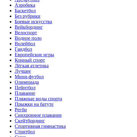
Аэробика
Баскетбол
Без рубрики
Боевые искусства
Вейкбординг
Велоспорт
Водное поло
Волейбол
Гандбол
Европейские игры
Конный спорт
Лёгкая атлетика
Лучшее
Мини-футбол
Олимпиада
Пейнтбол
Плавание
Пляжные виды спорта
Прыжки на батуте
Регби
Синхронное плавание
Скейтбординг
Спортивная гимнастика
Стритбол