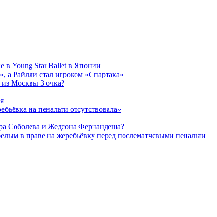
 в Young Star Ballet в Японии
, а Райлли стал игроком «Спартака»
 из Москвы 3 очка?
ея
ребьёвка на пенальти отсутствовала»
дра Соболева и Жедсона Фернандеша?
белым в праве на жеребьёвку перед послематчевыми пенальти