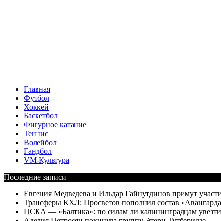
Главная
Футбол
Хоккей
Баскетбол
Фигурное катание
Теннис
Волейбол
Гандбол
VM-Культура
Последние записи
Евгения Медведева и Ильдар Гайнутдинов примут участие
Трансферы КХЛ: Просветов пополнил состав «Авангарда»
ЦСКА — «Балтика»: по силам ли калининградцам увезти
Аделия Петросян покинула группу Этери Тутберидзе