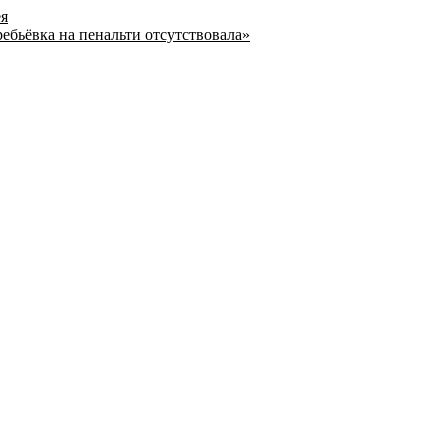
ея
ребьёвка на пенальти отсутствовала»