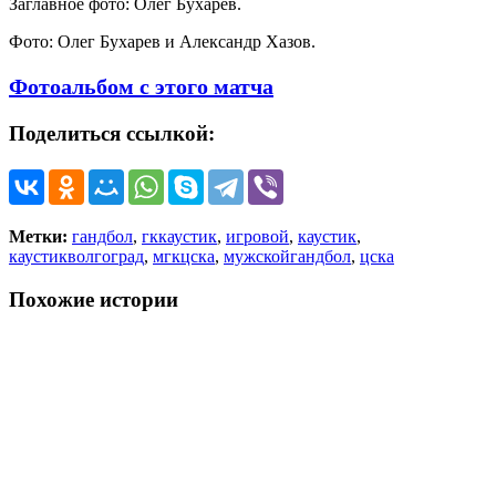
Заглавное фото: Олег Бухарев.
Фото: Олег Бухарев и Александр Хазов.
Фотоальбом с этого матча
Поделиться ссылкой:
Метки:
гандбол
,
гккаустик
,
игровой
,
каустик
,
каустикволгоград
,
мгкцска
,
мужскойгандбол
,
цска
Похожие истории