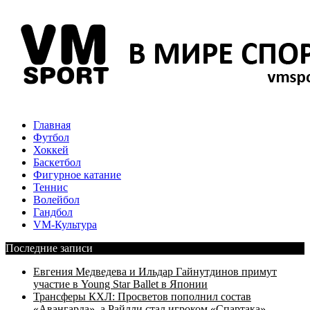
Главная
Футбол
Хоккей
Баскетбол
Фигурное катание
Теннис
Волейбол
Гандбол
VM-Культура
Последние записи
Евгения Медведева и Ильдар Гайнутдинов примут
участие в Young Star Ballet в Японии
Трансферы КХЛ: Просветов пополнил состав
«Авангарда», а Райлли стал игроком «Спартака»