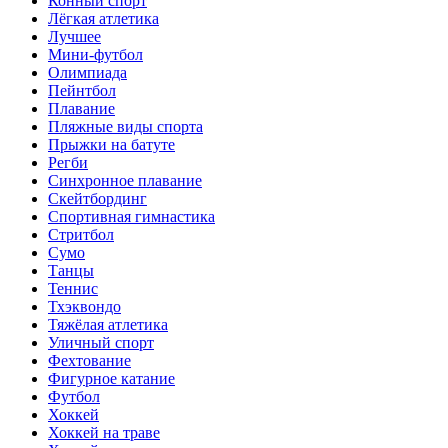
Конный спорт
Лёгкая атлетика
Лучшее
Мини-футбол
Олимпиада
Пейнтбол
Плавание
Пляжные виды спорта
Прыжки на батуте
Регби
Синхронное плавание
Скейтбординг
Спортивная гимнастика
Стритбол
Сумо
Танцы
Теннис
Тхэквондо
Тяжёлая атлетика
Уличный спорт
Фехтование
Фигурное катание
Футбол
Хоккей
Хоккей на траве