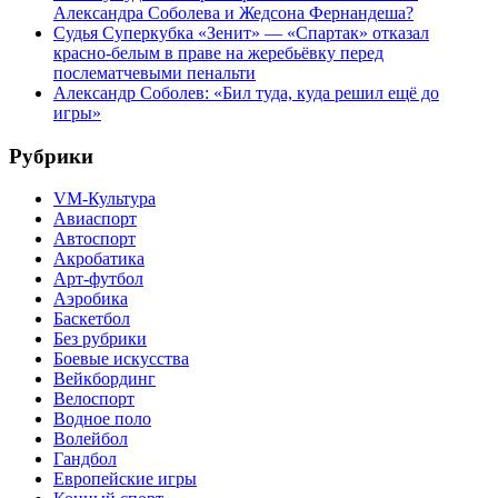
Александра Соболева и Жедсона Фернандеша?
Судья Суперкубка «Зенит» — «Спартак» отказал
красно-белым в праве на жеребьёвку перед
послематчевыми пенальти
Александр Соболев: «Бил туда, куда решил ещё до
игры»
Рубрики
VM-Культура
Авиаспорт
Автоспорт
Акробатика
Арт-футбол
Аэробика
Баскетбол
Без рубрики
Боевые искусства
Вейкбординг
Велоспорт
Водное поло
Волейбол
Гандбол
Европейские игры