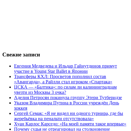
Свежие записи
Евгения Медведева и Ильдар Гайнутдинов примут
участие в Young Star Ballet в Японии
Трансферы КХЛ: Просветов пополнил состав
«Авангарда», а Райлли стал игроком «Спартака»
ЦСКА — «Балтика»: по силам ли калининградцам
увезти из Москвы 3 очка?
Аделия Петросян покинула группу Этери Тутберидзе
Указом Владимира Путина в России учреждён День
хоккея
Сергей Семак: «Я не видел ни одного турнира, где бы
жеребьёвка на пенальти отсутствовала»
Хуан Карлос Карседо: «На моей памяти такое впервые»
Почему судья не отреагировал на столкновение