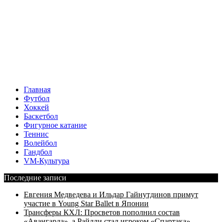
Главная
Футбол
Хоккей
Баскетбол
Фигурное катание
Теннис
Волейбол
Гандбол
VM-Культура
Последние записи
Евгения Медведева и Ильдар Гайнутдинов примут
участие в Young Star Ballet в Японии
Трансферы КХЛ: Просветов пополнил состав
«Авангарда», а Райлли стал игроком «Спартака»