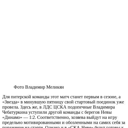
Фото Владимир Меликян
Для питерской команды этот матч станет первым в сезоне, а
«Звезда» в минувшую пятницу свой стартовый поединок уже
провела. Здесь же, в ЛДС ЦСКА подопечные Владимира
Чебатуркина уступили другой команды с берегов Невы
«Динамо» — 1:2. Соответственно, хозяева выйдут на игру
предельно мотивированными и обозленными на самих себя за
поражение на старте. Однако и в «СКА-Неве» будут готовы к