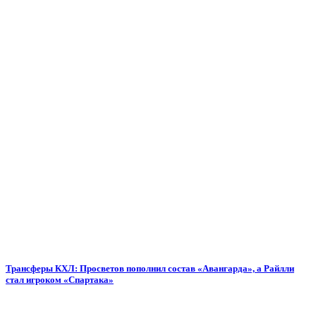
Трансферы КХЛ: Просветов пополнил состав «Авангарда», а Райлли
стал игроком «Спартака»