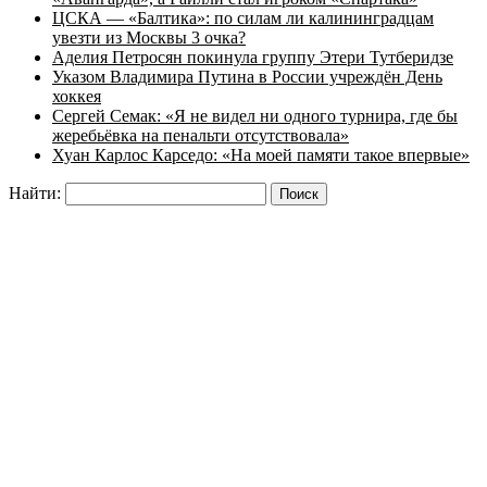
ЦСКА — «Балтика»: по силам ли калининградцам
увезти из Москвы 3 очка?
Аделия Петросян покинула группу Этери Тутберидзе
Указом Владимира Путина в России учреждён День
хоккея
Сергей Семак: «Я не видел ни одного турнира, где бы
жеребьёвка на пенальти отсутствовала»
Хуан Карлос Карседо: «На моей памяти такое впервые»
Найти: