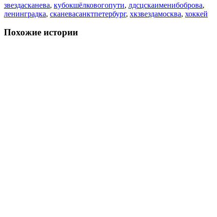
звездасканева
,
кубокшёлковогопути
,
лдсцскаименибоброва
,
ленинградка
,
сканевасанктпетербург
,
хкзвездамосква
,
хоккей
Похожие истории