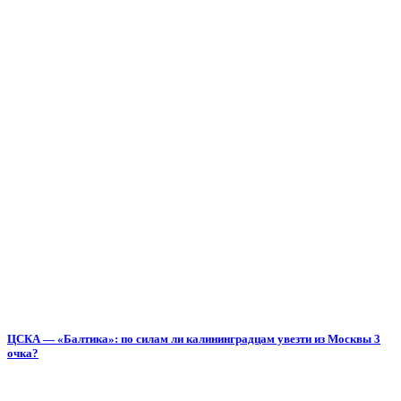
ЦСКА — «Балтика»: по силам ли калининградцам увезти из Москвы 3
очка?