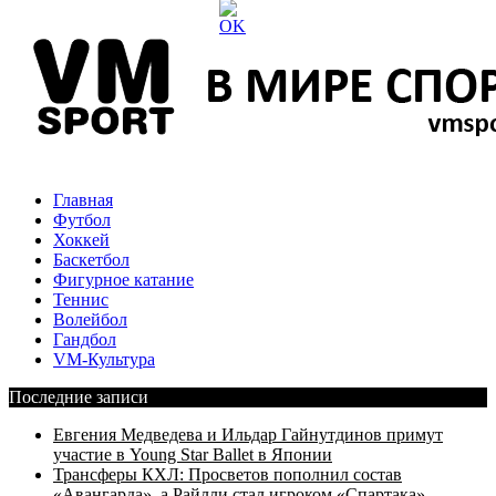
Главная
Футбол
Хоккей
Баскетбол
Фигурное катание
Теннис
Волейбол
Гандбол
VM-Культура
Последние записи
Евгения Медведева и Ильдар Гайнутдинов примут
участие в Young Star Ballet в Японии
Трансферы КХЛ: Просветов пополнил состав
«Авангарда», а Райлли стал игроком «Спартака»