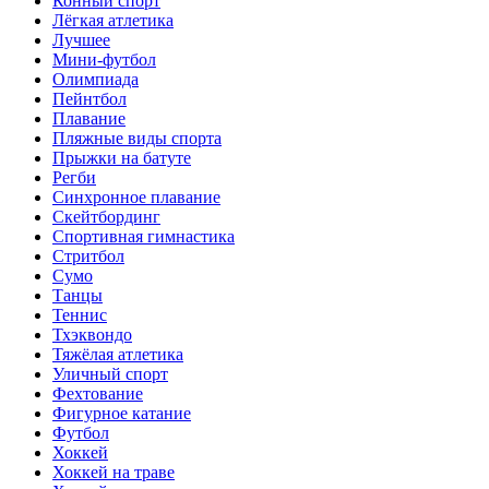
Конный спорт
Лёгкая атлетика
Лучшее
Мини-футбол
Олимпиада
Пейнтбол
Плавание
Пляжные виды спорта
Прыжки на батуте
Регби
Синхронное плавание
Скейтбординг
Спортивная гимнастика
Стритбол
Сумо
Танцы
Теннис
Тхэквондо
Тяжёлая атлетика
Уличный спорт
Фехтование
Фигурное катание
Футбол
Хоккей
Хоккей на траве