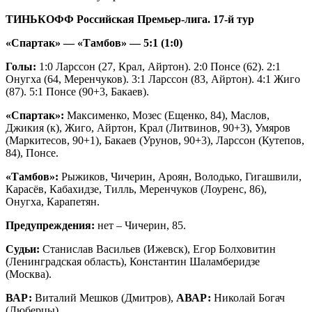
ТИНЬКОФФ Российская Премьер-лига. 17-й тур
«Спартак» — «Тамбов» — 5:1 (1:0)
Голы:
1:0 Ларссон (27, Крал, Айртон). 2:0 Понсе (62). 2:1
Онугха (64, Меренчуков). 3:1 Ларссон (83, Айртон). 4:1 Жиго
(87). 5:1 Понсе (90+3, Бакаев).
«Спартак»:
Максименко, Мозес (Ещенко, 84), Маслов,
Джикия (к), Жиго, Айртон, Крал (Литвинов, 90+3), Умяров
(Маркитесов, 90+1), Бакаев (Урунов, 90+3), Ларссон (Кутепов,
84), Понсе.
«Тамбов»:
Рыжиков, Чичерин, Ароян, Володько, Гигашвили,
Карасёв, Кабахидзе, Тилль, Меренчуков (Лоуренс, 86),
Онугха, Карапетян.
Предупреждения:
нет – Чичерин, 85.
Судьи:
Станислав Васильев (Ижевск), Егор Болховитин
(Ленинградская область), Константин Шаламберидзе
(Москва).
ВАР:
Виталий Мешков (Дмитров),
АВАР:
Николай Богач
(Люберцы).