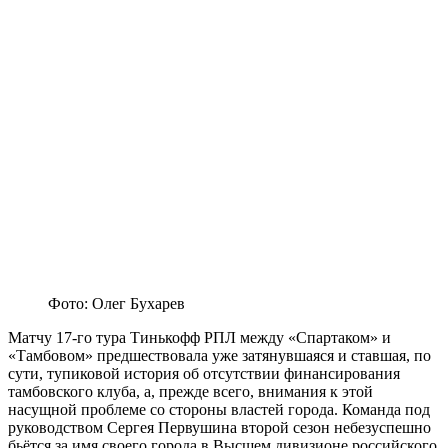
Фото: Олег Бухарев
Матчу 17-го тура Тинькофф РПЛ между «Спартаком» и
«Тамбовом» предшествовала уже затянувшаяся и ставшая, по
сути, тупиковой история об отсутствии финансирования
тамбовского клуба, а, прежде всего, внимания к этой
насущной проблеме со стороны властей города. Команда под
руководством Сергея Первушина второй сезон небезуспешно
бьётся за имя своего города в Высшем дивизионе российского