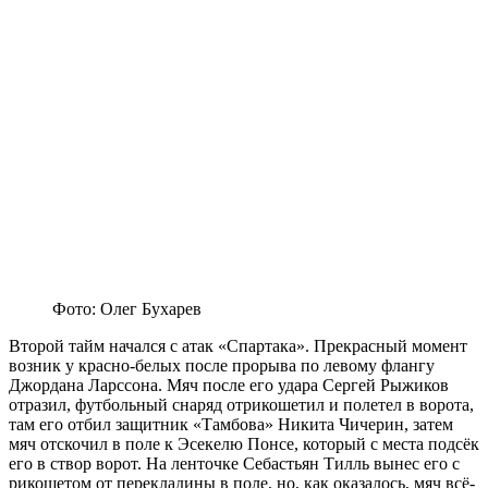
Фото: Олег Бухарев
Второй тайм начался с атак «Спартака». Прекрасный момент
возник у красно-белых после прорыва по левому флангу
Джордана Ларссона. Мяч после его удара Сергей Рыжиков
отразил, футбольный снаряд отрикошетил и полетел в ворота,
там его отбил защитник «Тамбова» Никита Чичерин, затем
мяч отскочил в поле к Эсекелю Понсе, который с места подсёк
его в створ ворот. На ленточке Себастьян Тилль вынес его с
рикошетом от перекладины в поле, но, как оказалось, мяч всё-