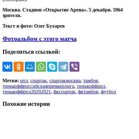
Москва. Стадион «Открытие Арена». 5 декабря. 5964
зрителя.
Текст и фото: Олег Бухарев
Фотоальбом с этого матча
Поделиться ссылкой:
Метки:
рпл
,
спартак
,
спартакмосква
,
тамбов
,
тинькоффроссийскаяпремьерлига
,
тинькоффрпл
,
тинькоффрпл20202021
,
фкспартак
,
фктамбов
,
футбол
Похожие истории