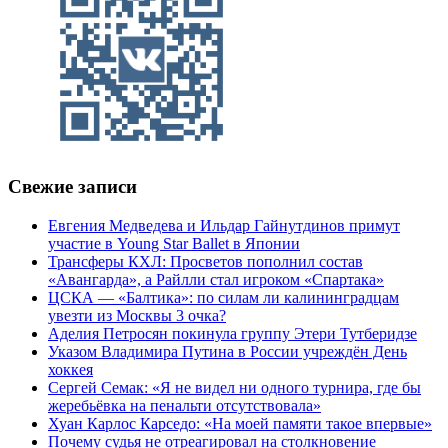
Свежие записи
Евгения Медведева и Ильдар Гайнутдинов примут
участие в Young Star Ballet в Японии
Трансферы КХЛ: Просветов пополнил состав
«Авангарда», а Райлли стал игроком «Спартака»
ЦСКА — «Балтика»: по силам ли калининградцам
увезти из Москвы 3 очка?
Аделия Петросян покинула группу Этери Тутберидзе
Указом Владимира Путина в России учреждён День
хоккея
Сергей Семак: «Я не видел ни одного турнира, где бы
жеребьёвка на пенальти отсутствовала»
Хуан Карлос Карседо: «На моей памяти такое впервые»
Почему судья не отреагировал на столкновение