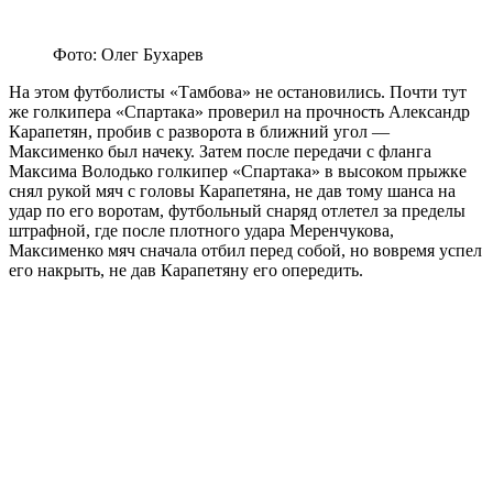
Фото: Олег Бухарев
На этом футболисты «Тамбова» не остановились. Почти тут
же голкипера «Спартака» проверил на прочность Александр
Карапетян, пробив с разворота в ближний угол —
Максименко был начеку. Затем после передачи с фланга
Максима Володько голкипер «Спартака» в высоком прыжке
снял рукой мяч с головы Карапетяна, не дав тому шанса на
удар по его воротам, футбольный снаряд отлетел за пределы
штрафной, где после плотного удара Меренчукова,
Максименко мяч сначала отбил перед собой, но вовремя успел
его накрыть, не дав Карапетяну его опередить.