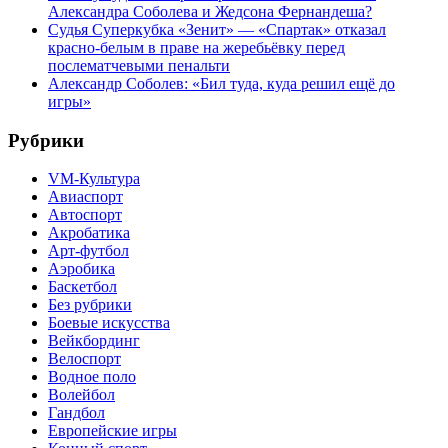
Александра Соболева и Жедсона Фернандеша?
Судья Суперкубка «Зенит» — «Спартак» отказал
красно-белым в праве на жеребьёвку перед
послематчевыми пенальти
Александр Соболев: «Бил туда, куда решил ещё до
игры»
Рубрики
VM-Культура
Авиаспорт
Автоспорт
Акробатика
Арт-футбол
Аэробика
Баскетбол
Без рубрики
Боевые искусства
Вейкбординг
Велоспорт
Водное поло
Волейбол
Гандбол
Европейские игры