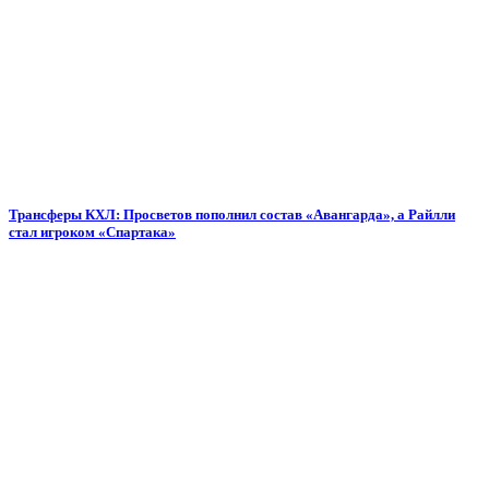
Трансферы КХЛ: Просветов пополнил состав «Авангарда», а Райлли
стал игроком «Спартака»