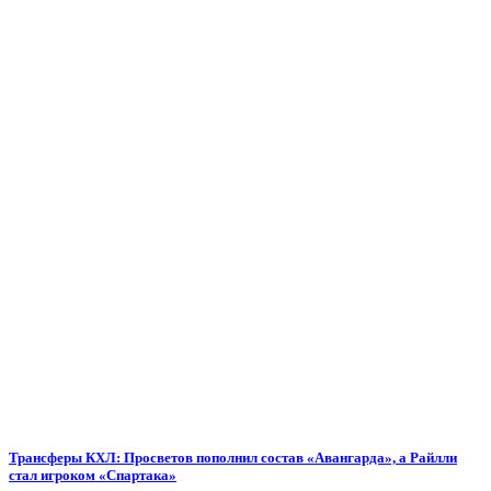
Трансферы КХЛ: Просветов пополнил состав «Авангарда», а Райлли
стал игроком «Спартака»