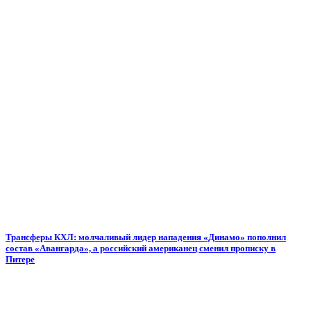
Трансферы КХЛ: молчаливый лидер нападения «Динамо» пополнил
состав «Авангарда», а российский американец сменил прописку в
Питере