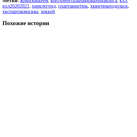
Метки:
живихоккеем
,
континентальнаяхоккейнаялига
,
кхл
,
кхл20202021
,
парклегенд
,
спартаквитязь
,
хквитязьподольск
,
хкспартакмосква
,
хоккей
Похожие истории