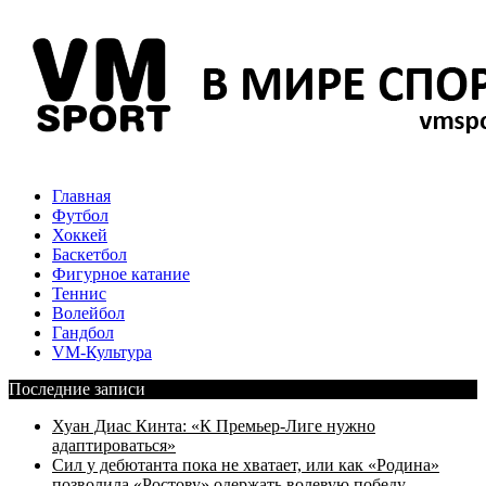
Главная
Футбол
Хоккей
Баскетбол
Фигурное катание
Теннис
Волейбол
Гандбол
VM-Культура
Последние записи
Хуан Диас Кинта: «К Премьер-Лиге нужно
адаптироваться»
Сил у дебютанта пока не хватает, или как «Родина»
позволила «Ростову» одержать волевую победу