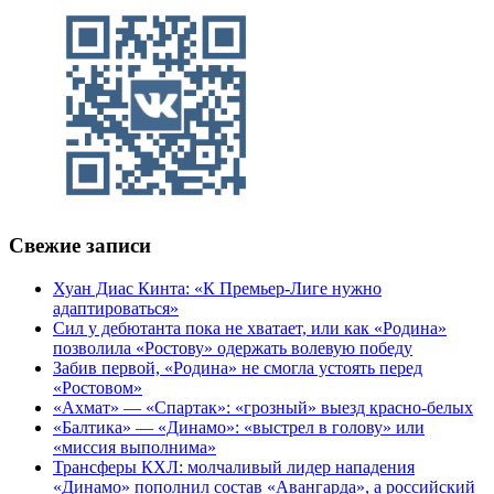
Свежие записи
Хуан Диас Кинта: «К Премьер-Лиге нужно
адаптироваться»
Сил у дебютанта пока не хватает, или как «Родина»
позволила «Ростову» одержать волевую победу
Забив первой, «Родина» не смогла устоять перед
«Ростовом»
«Ахмат» — «Спартак»: «грозный» выезд красно-белых
«Балтика» — «Динамо»: «выстрел в голову» или
«миссия выполнима»
Трансферы КХЛ: молчаливый лидер нападения
«Динамо» пополнил состав «Авангарда», а российский