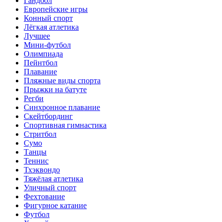
Гандбол
Европейские игры
Конный спорт
Лёгкая атлетика
Лучшее
Мини-футбол
Олимпиада
Пейнтбол
Плавание
Пляжные виды спорта
Прыжки на батуте
Регби
Синхронное плавание
Скейтбординг
Спортивная гимнастика
Стритбол
Сумо
Танцы
Теннис
Тхэквондо
Тяжёлая атлетика
Уличный спорт
Фехтование
Фигурное катание
Футбол