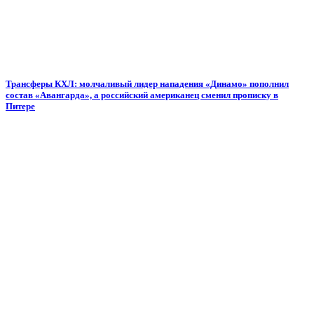
Трансферы КХЛ: молчаливый лидер нападения «Динамо» пополнил
состав «Авангарда», а российский американец сменил прописку в
Питере