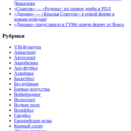
Черкизово
«Спартак» — «Родина»: их первое дерби в РПЛ
«Динамо» — «Крылья Советов»: в новой форме к
новым победам!
«Динамо» представило в ГУМе новую форму от Bosco
Рубрики
VM-Культура
Авиаспорт
Автоспорт
Акробатика
Арт-футбол
Аэробика
Баскетбол
Без рубрики
Боевые искусства
Вейкбординг
Велоспорт
Водное поло
Волейбол
Гандбол
Европейские игры
Конный спорт