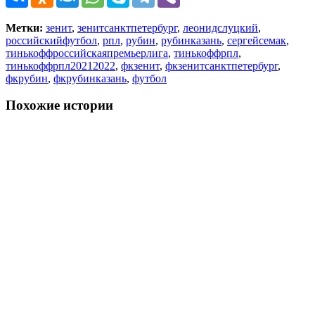
Метки:
зенит
,
зенитсанктпетербург
,
леонидслуцкий
,
российскийфутбол
,
рпл
,
рубин
,
рубинказань
,
сергейсемак
,
тинькоффроссийскаяпремьерлига
,
тинькоффрпл
,
тинькоффрпл20212022
,
фкзенит
,
фкзенитсанктпетербург
,
фкрубин
,
фкрубинказань
,
футбол
Похожие истории