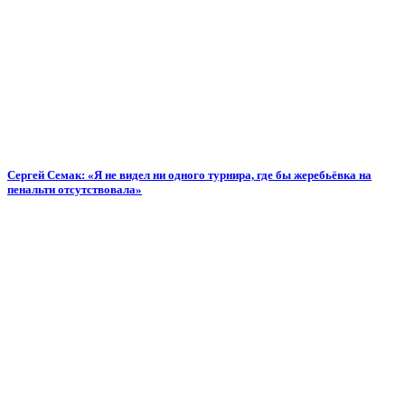
Сергей Семак: «Я не видел ни одного турнира, где бы жеребьёвка на
пенальти отсутствовала»