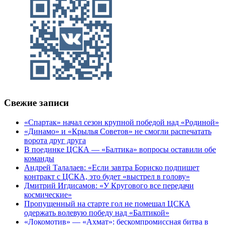
Свежие записи
«Спартак» начал сезон крупной победой над «Родиной»
«Динамо» и «Крылья Советов» не смогли распечатать
ворота друг друга
В поединке ЦСКА — «Балтика» вопросы оставили обе
команды
Андрей Талалаев: «Если завтра Бориско подпишет
контракт с ЦСКА, это будет «выстрел в голову»
Дмитрий Игдисамов: «У Кругового все передачи
космические»
Пропущенный на старте гол не помешал ЦСКА
одержать волевую победу над «Балтикой»
«Локомотив» — «Ахмат»: бескомпромиссная битва в