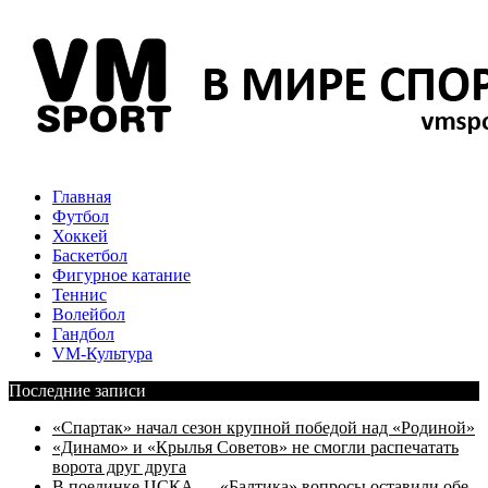
Главная
Футбол
Хоккей
Баскетбол
Фигурное катание
Теннис
Волейбол
Гандбол
VM-Культура
Последние записи
«Спартак» начал сезон крупной победой над «Родиной»
«Динамо» и «Крылья Советов» не смогли распечатать
ворота друг друга
В поединке ЦСКА — «Балтика» вопросы оставили обе