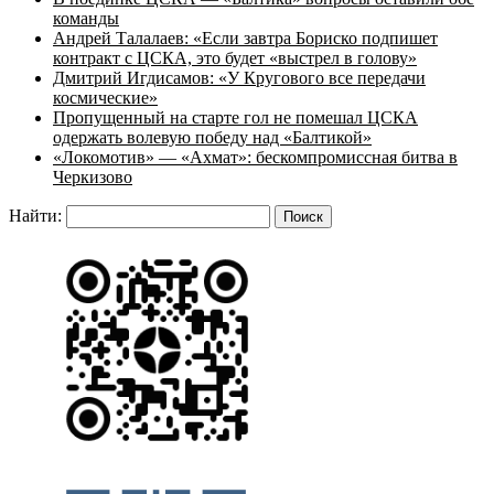
команды
Андрей Талалаев: «Если завтра Бориско подпишет
контракт с ЦСКА, это будет «выстрел в голову»
Дмитрий Игдисамов: «У Кругового все передачи
космические»
Пропущенный на старте гол не помешал ЦСКА
одержать волевую победу над «Балтикой»
«Локомотив» — «Ахмат»: бескомпромиссная битва в
Черкизово
Найти: