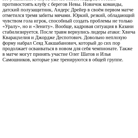
противостоять клубу с берегов Невы. Новичок команды,
датский полузащитник, Андерс Дрейер в своём первом матче
отметился тремя забиты мячами. Юркий, резкий, обладающий
чувством гола игрок, способный создать проблемы не только
«Уралу», но и «Зениту». Вообще, кадровая ситуация в Казани
стабилизируется. После травм вернулись лидеры атаки: Хвича
Кварацхелия и Джордже Деспотович. Довольно неплохую
форму набрал Сеяд Хакшабанович, который до сих пор
продолжает осваиваться в новом для себя чемпионате. Также
в матче могут принять участие Олег Шатов и Илья
Самошников, которые уже тренируются в общей группе.