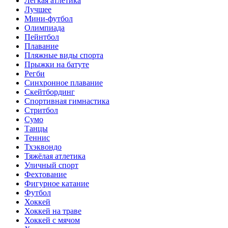
Лёгкая атлетика
Лучшее
Мини-футбол
Олимпиада
Пейнтбол
Плавание
Пляжные виды спорта
Прыжки на батуте
Регби
Синхронное плавание
Скейтбординг
Спортивная гимнастика
Стритбол
Сумо
Танцы
Теннис
Тхэквондо
Тяжёлая атлетика
Уличный спорт
Фехтование
Фигурное катание
Футбол
Хоккей
Хоккей на траве
Хоккей с мячом