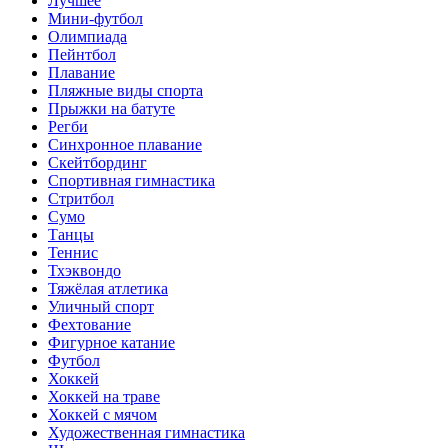
Лучшее
Мини-футбол
Олимпиада
Пейнтбол
Плавание
Пляжные виды спорта
Прыжки на батуте
Регби
Синхронное плавание
Скейтбординг
Спортивная гимнастика
Стритбол
Сумо
Танцы
Теннис
Тхэквондо
Тяжёлая атлетика
Уличный спорт
Фехтование
Фигурное катание
Футбол
Хоккей
Хоккей на траве
Хоккей с мячом
Художественная гимнастика