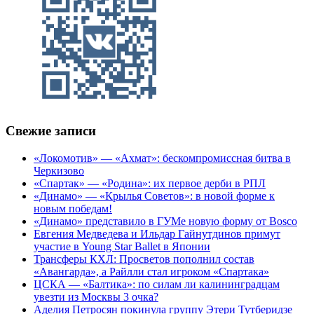
Свежие записи
«Локомотив» — «Ахмат»: бескомпромиссная битва в
Черкизово
«Спартак» — «Родина»: их первое дерби в РПЛ
«Динамо» — «Крылья Советов»: в новой форме к
новым победам!
«Динамо» представило в ГУМе новую форму от Bosco
Евгения Медведева и Ильдар Гайнутдинов примут
участие в Young Star Ballet в Японии
Трансферы КХЛ: Просветов пополнил состав
«Авангарда», а Райлли стал игроком «Спартака»
ЦСКА — «Балтика»: по силам ли калининградцам
увезти из Москвы 3 очка?
Аделия Петросян покинула группу Этери Тутберидзе