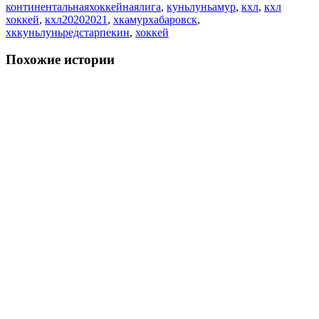
континентальнаяхоккейнаялига
,
куньлуньамур
,
кхл
,
кхл
хоккей
,
кхл20202021
,
хкамурхабаровск
,
хккуньлуньредстарпекин
,
хоккей
Похожие истории