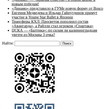
новым победам!
«Динамо» представило в ГУМе новую форму от Bosco
Евгения Медведева и Ильдар Гайнутдинов примут
участие в Young Star Ballet в Японии
Трансферы КХЛ: Просветов пополнил состав
«Авангарда», а Райлли стал игроком «Спартака»
ЦСКА — «Балтика»: по силам ли калининградцам
увезти из Москвы 3 очка?
Найти: