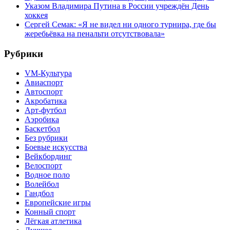
Указом Владимира Путина в России учреждён День
хоккея
Сергей Семак: «Я не видел ни одного турнира, где бы
жеребьёвка на пенальти отсутствовала»
Рубрики
VM-Культура
Авиаспорт
Автоспорт
Акробатика
Арт-футбол
Аэробика
Баскетбол
Без рубрики
Боевые искусства
Вейкбординг
Велоспорт
Водное поло
Волейбол
Гандбол
Европейские игры
Конный спорт
Лёгкая атлетика