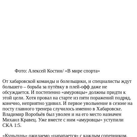
Фото: Алексей Костин/ «В мире спорта»
От хабаровской команды и болельщики, и специалисты ждут
большего – борьба за путёвку в плей-офф даже не
обсуждается. И постепенно «амуровцы» должны придти к
этой цели. Хотя провал на старте из пяти поражений подряд,
конечно, неприятно удивил. И первое увольнение в сезоне на
посту главного тренера случилось именно в Хабаровске.
Владимир Воробьёв был уволен и на его место назначен
Михаил Кравец. Уже вместе с ним «амуровцы» уступили
СКА 1:5.
«Куньлунь» ожидаемо «царапается» с каждым соперником,