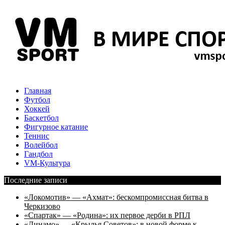
Главная
Футбол
Хоккей
Баскетбол
Фигурное катание
Теннис
Волейбол
Гандбол
VM-Культура
Последние записи
«Локомотив» — «Ахмат»: бескомпромиссная битва в
Черкизово
«Спартак» — «Родина»: их первое дерби в РПЛ
«Динамо» — «Крылья Советов»: в новой форме к