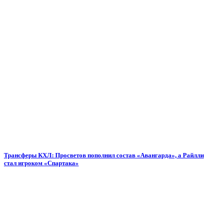
Трансферы КХЛ: Просветов пополнил состав «Авангарда», а Райлли
стал игроком «Спартака»