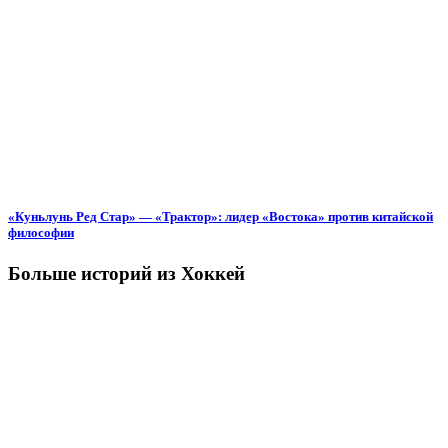
«Куньлунь Ред Стар» — «Трактор»: лидер «Востока» против китайской
философии
Больше историй из Хоккей