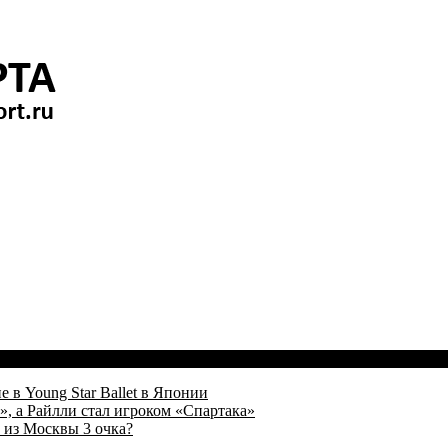
 в Young Star Ballet в Японии
, а Райлли стал игроком «Спартака»
 из Москвы 3 очка?