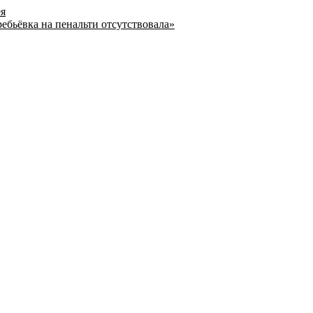
ея
ребьёвка на пенальти отсутствовала»