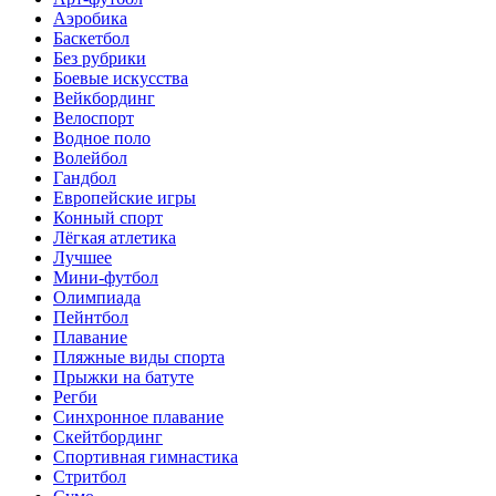
Аэробика
Баскетбол
Без рубрики
Боевые искусства
Вейкбординг
Велоспорт
Водное поло
Волейбол
Гандбол
Европейские игры
Конный спорт
Лёгкая атлетика
Лучшее
Мини-футбол
Олимпиада
Пейнтбол
Плавание
Пляжные виды спорта
Прыжки на батуте
Регби
Синхронное плавание
Скейтбординг
Спортивная гимнастика
Стритбол