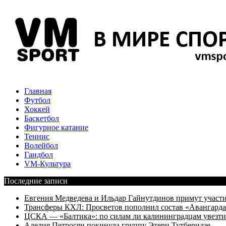
Главная
Футбол
Хоккей
Баскетбол
Фигурное катание
Теннис
Волейбол
Гандбол
VM-Культура
Последние записи
Евгения Медведева и Ильдар Гайнутдинов примут участие
Трансферы КХЛ: Просветов пополнил состав «Авангарда»
ЦСКА — «Балтика»: по силам ли калининградцам увезти
Аделия Петросян покинула группу Этери Тутберидзе