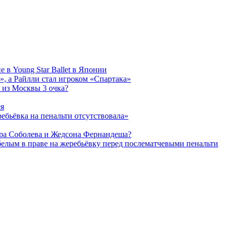
 в Young Star Ballet в Японии
, а Райлли стал игроком «Спартака»
 из Москвы 3 очка?
ея
ребьёвка на пенальти отсутствовала»
дра Соболева и Жедсона Фернандеша?
белым в праве на жеребьёвку перед послематчевыми пенальти