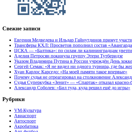
Свежие записи
Евгения Медведева и Ильдар Гайнутдинов примут участие
Трансферы КХЛ: Просветов пополнил состав «Авангарда»
ЦСКА — «Балтика»: по силам ли калининградцам увезти
Аделия Петросян покинула группу Этери Тутберидзе
Указом Владимира Путина в России учреждён День хокк
Сергей Семак: «Я не видел ни одного турнира, где бы же
Хуан Карлос Карседо: «На моей памяти такое впервые»
Почему судья не отреагировал на столкновение Алексан
Судья Суперкубка «Зенит» — «Спартак» отказал красно-
Александр Соболев: «Бил туда, куда решил ещё до игры»
Рубрики
VM-Культура
Авиаспорт
Автоспорт
Акробатика
Арт-футбол