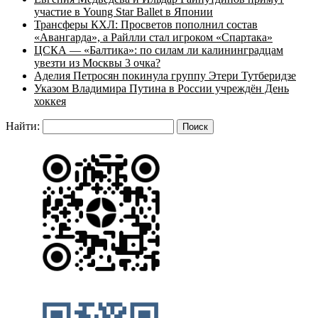
участие в Young Star Ballet в Японии
Трансферы КХЛ: Просветов пополнил состав
«Авангарда», а Райлли стал игроком «Спартака»
ЦСКА — «Балтика»: по силам ли калининградцам
увезти из Москвы 3 очка?
Аделия Петросян покинула группу Этери Тутберидзе
Указом Владимира Путина в России учреждён День
хоккея
Найти: