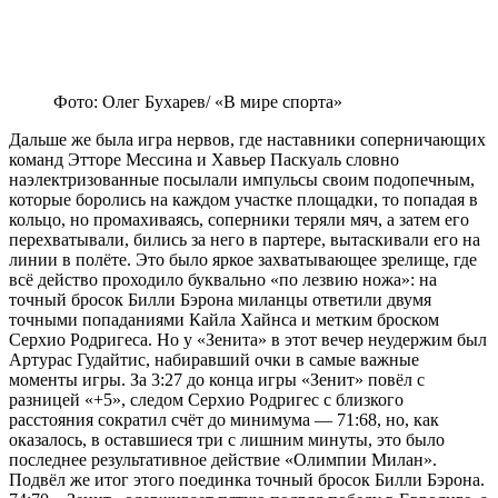
Фото: Олег Бухарев/ «В мире спорта»
Дальше же была игра нервов, где наставники соперничающих
команд Этторе Мессина и Хавьер Паскуаль словно
наэлектризованные посылали импульсы своим подопечным,
которые боролись на каждом участке площадки, то попадая в
кольцо, но промахиваясь, соперники теряли мяч, а затем его
перехватывали, бились за него в партере, вытаскивали его на
линии в полёте. Это было яркое захватывающее зрелище, где
всё действо проходило буквально «по лезвию ножа»: на
точный бросок Билли Бэрона миланцы ответили двумя
точными попаданиями Кайла Хайнса и метким броском
Серхио Родригеса. Но у «Зенита» в этот вечер неудержим был
Артурас Гудайтис, набиравший очки в самые важные
моменты игры. За 3:27 до конца игры «Зенит» повёл с
разницей «+5», следом Серхио Родригес с близкого
расстояния сократил счёт до минимума — 71:68, но, как
оказалось, в оставшиеся три с лишним минуты, это было
последнее результативное действие «Олимпии Милан».
Подвёл же итог этого поединка точный бросок Билли Бэрона.