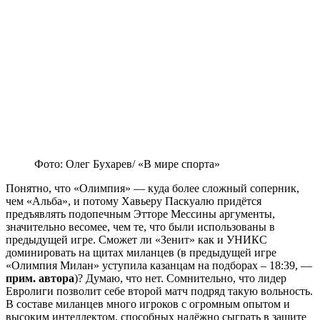
Фото: Олег Бухарев/ «В мире спорта»
Понятно, что «Олимпия» — куда более сложный соперник,
чем «Альба», и потому Хавьеру Паскуалю придётся
предъявлять подопечным Этторе Мессины аргументы,
значительно весомее, чем те, что были использованы в
предыдущей игре. Сможет ли «Зенит» как и УНИКС
доминировать на щитах миланцев (в предыдущей игре
«Олимпия Милан» уступила казанцам на подборах – 18:39, —
прим. автора
)? Думаю, что нет. Сомнительно, что лидер
Евролиги позволит себе второй матч подряд такую вольность.
В составе миланцев много игроков с огромным опытом и
высоким интеллектом, способных надёжно сыграть в защите