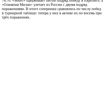
74:70. «Зенит» одерживает пятую подряд победу в Евролиге, а
«Олимпия Милан» улетает из России с двумя подряд
поражениями. В итоге соперники сравнялись по числу побед
в турнирной таблице: теперь у них в активе их по восемь при
трёх поражениях.