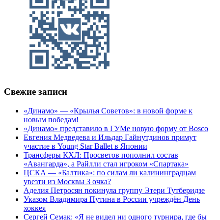
Свежие записи
«Динамо» — «Крылья Советов»: в новой форме к
новым победам!
«Динамо» представило в ГУМе новую форму от Bosco
Евгения Медведева и Ильдар Гайнутдинов примут
участие в Young Star Ballet в Японии
Трансферы КХЛ: Просветов пополнил состав
«Авангарда», а Райлли стал игроком «Спартака»
ЦСКА — «Балтика»: по силам ли калининградцам
увезти из Москвы 3 очка?
Аделия Петросян покинула группу Этери Тутберидзе
Указом Владимира Путина в России учреждён День
хоккея
Сергей Семак: «Я не видел ни одного турнира, где бы