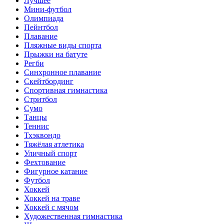
Лучшее
Мини-футбол
Олимпиада
Пейнтбол
Плавание
Пляжные виды спорта
Прыжки на батуте
Регби
Синхронное плавание
Скейтбординг
Спортивная гимнастика
Стритбол
Сумо
Танцы
Теннис
Тхэквондо
Тяжёлая атлетика
Уличный спорт
Фехтование
Фигурное катание
Футбол
Хоккей
Хоккей на траве
Хоккей с мячом
Художественная гимнастика