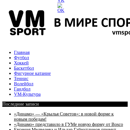
Главная
Футбол
Хоккей
Баскетбол
Фигурное катание
Теннис
Волейбол
Гандбол
VM-Культура
Последние записи
«Динамо» — «Крылья Советов»: в новой форме к
новым победам!
«Динамо» представило в ГУМе новую форму от Bosco
Евгения Медведева и Ильдар Гайнутдинов примут