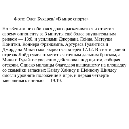
Фото: Олег Бухарев/ «В мире спорта»
Но «Зенит» не собирался долго раскачиваться и ответил
своему оппоненту за 3 минуты ещё более внушительным
рывком — 13:0, и усилиями Джордана Лойда, Матеуша
Понитки, Коннера Фрэнкампа, Артураса Гудайтиса и
Джордана Мики смог вырваться вперёд 17:12. В этот игровой
отрезок Лойд сумел отметиться точным дальним броском, а
Мики и Гудайтис уверенно действовал под щитом, собирая
отскоки. Однако миланцы благодаря вышедшему на площадку
со скамейки запасных Кайлу Хайнсу и Шейвону Шилдсу
смогли уровнять положение в игре, и первая четверть
завершилась вничью — 19:19.