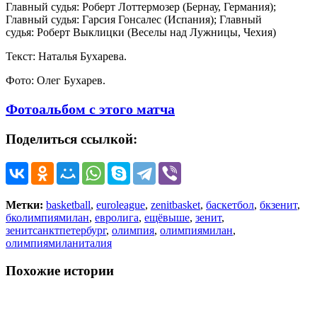
Главный судья: Роберт Лоттермозер (Бернау, Германия);
Главный судья: Гарсия Гонсалес (Испания); Главный
судья: Роберт Выклицки (Веселы над Лужницы, Чехия)
Текст: Наталья Бухарева.
Фото: Олег Бухарев.
Фотоальбом с этого матча
Поделиться ссылкой:
Метки:
basketball
,
euroleague
,
zenitbasket
,
баскетбол
,
бкзенит
,
бколимпиямилан
,
евролига
,
ещёвыше
,
зенит
,
зенитсанктпетербург
,
олимпия
,
олимпиямилан
,
олимпиямиланиталия
Похожие истории