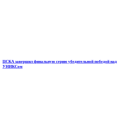
ЦСКА завершил финальную серию убедительной победой над
УНИКСом