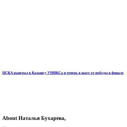
ЦСКА выиграл в Казани у УНИКСа и теперь в шаге от победы в финале
About Наталья Бухарева,