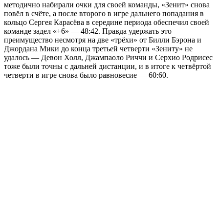
методично набирали очки для своей команды, «Зенит» снова
повёл в счёте, а после второго в игре дальнего попадания в
кольцо Сергея Карасёва в середине периода обеспечил своей
команде задел «+6» — 48:42. Правда удержать это
преимущество несмотря на две «трёхи» от Билли Бэрона и
Джордана Мики до конца третьей четверти «Зениту» не
удалось — Девон Холл, Джампаоло Риччи и Серхио Родрисес
тоже были точны с дальней дистанции, и в итоге к четвёртой
четверти в игре снова было равновесие — 60:60.