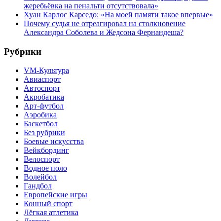
жеребьёвка на пенальти отсутствовала»
Хуан Карлос Карседо: «На моей памяти такое впервые»
Почему судья не отреагировал на столкновение
Александра Соболева и Жедсона Фернандеша?
Рубрики
VM-Культура
Авиаспорт
Автоспорт
Акробатика
Арт-футбол
Аэробика
Баскетбол
Без рубрики
Боевые искусства
Вейкбординг
Велоспорт
Водное поло
Волейбол
Гандбол
Европейские игры
Конный спорт
Лёгкая атлетика