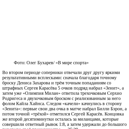
Фото: Олег Бухарев/ «В мире спорта»
Во втором периоде соперники отвечали друг другу яркими
результативными всплесками: сначала благодаря точному
броску Дениса Захарова и трём точным попаданиям со
штрафных Сергея Карасёва 5 очков подряд набрал «Зенит», а
затем уже «Олимпия Милан» ответила трехочковым Серхио
Родригеса и двухочковым броском с реализованным за него
фолом Кайла Хайнса. Следом «качели» качнулись в сторону
«Зенита»: первые свои два очка в матче набрал Билли Бэрон, а
потом точной «трёхой» отметился Сергей Карасёв. Концовка
же второй десятиминутки осталась за миланцами, которые
совершили ответный рывок 1:8, а затем удержали до большого