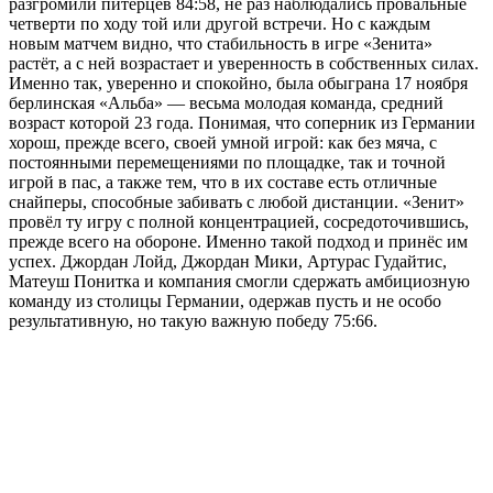
разгромили питерцев 84:58, не раз наблюдались провальные
четверти по ходу той или другой встречи. Но с каждым
новым матчем видно, что стабильность в игре «Зенита»
растёт, а с ней возрастает и уверенность в собственных силах.
Именно так, уверенно и спокойно, была обыграна 17 ноября
берлинская «Альба» — весьма молодая команда, средний
возраст которой 23 года. Понимая, что соперник из Германии
хорош, прежде всего, своей умной игрой: как без мяча, с
постоянными перемещениями по площадке, так и точной
игрой в пас, а также тем, что в их составе есть отличные
снайперы, способные забивать с любой дистанции. «Зенит»
провёл ту игру с полной концентрацией, сосредоточившись,
прежде всего на обороне. Именно такой подход и принёс им
успех. Джордан Лойд, Джордан Мики, Артурас Гудайтис,
Матеуш Понитка и компания смогли сдержать амбициозную
команду из столицы Германии, одержав пусть и не особо
результативную, но такую важную победу 75:66.