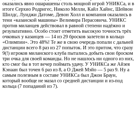
оказались явно ошарашены столь мощной игрой УНИКСа, и в
итоге Серхио Родригес, Николо Мелли, Кайл Хайнс, Шейвон
Шилдс, Луиджи Датоме, Девон Холл и компания оказались в
тени «казанской машины» Велимира Перасовича. УНИКС
против миланцев действовал в равной степени надёжно и
результативно. Особо стоит отметить высокую точность трёх
очковых у казанцев — 14 из 29 бросков залетели в кольцо
«Олимпии». Это 48%! Те же в свою очередь попали с дальней
дистанции всего 8 раз из 27 попыток. И это притом, что сразу
9(!) игроков миланского клуба пытались добыть свои броском
три очка для своей команды. Но не нашлось ни одного из них,
кто смог бы в тот вечер поймать удачу. У УНИКСа же Айзея
Кэнаан был точен 6 раз из 8, а О Джей Мэйо — 5 раз 9. Ну а
самым полезным в составе УНИКСа был Джон Браун,
который вообще не мазал со средней дистанции и из-под
кольца (7 попаданий из 7).