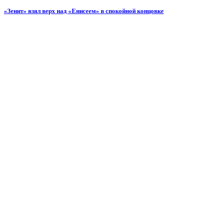
«Зенит» взял верх над «Енисеем» в спокойной концовке