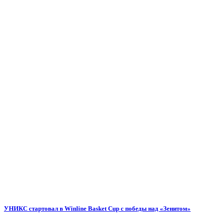
УНИКС стартовал в Winline Basket Cup с победы над «Зенитом»