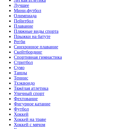
Лёгкая атлетика
Лучшее
Мини-футбол
Олимпиада
Пейнтбол
Плавание
Пляжные виды спорта
Прыжки на батуте
Регби
Синхронное плавание
Скейтбординг
Спортивная гимнастика
Стритбол
Сумо
Танцы
Теннис
Тхэквондо
Тяжёлая атлетика
Уличный спорт
Фехтование
Фигурное катание
Футбол
Хоккей
Хоккей на траве
Хоккей с мячом