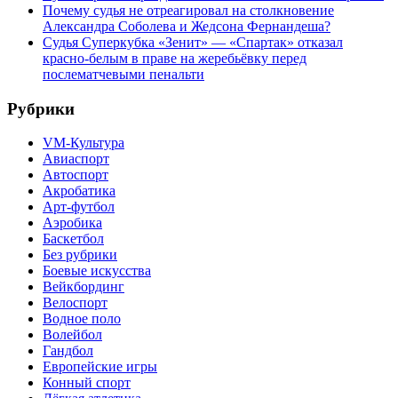
Почему судья не отреагировал на столкновение
Александра Соболева и Жедсона Фернандеша?
Судья Суперкубка «Зенит» — «Спартак» отказал
красно-белым в праве на жеребьёвку перед
послематчевыми пенальти
Рубрики
VM-Культура
Авиаспорт
Автоспорт
Акробатика
Арт-футбол
Аэробика
Баскетбол
Без рубрики
Боевые искусства
Вейкбординг
Велоспорт
Водное поло
Волейбол
Гандбол
Европейские игры
Конный спорт