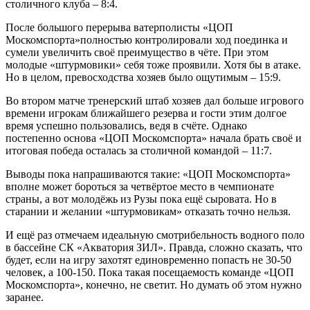
столичного клуба – 8:4.
После большого перерыва ватерполисты «ЦОП
Москомспорта»полностью контролировали ход поединка и
сумели увеличить своё преимущество в чёте. При этом
молодые «штурмовики» себя тоже проявили. Хотя бы в атаке.
Но в целом, превосходства хозяев было ощутимым – 15:9.
Во втором матче тренерский штаб хозяев дал больше игрового
времени игрокам ближайшего резерва и гости этим долгое
время успешно пользовались, ведя в счёте. Однако
постепенно основа «ЦОП Москомспорта» начала брать своё и
итоговая победа осталась за столичной командой – 11:7.
Выводы пока напрашиваются такие: «ЦОП Москомспорта»
вполне может бороться за четвёртое место в чемпионате
страны, а вот молодёжь из Рузы пока ещё сыровата. Но в
старании и желании «штурмовикам» отказать точно нельзя.
И ещё раз отмечаем идеальную смотрибельность водного поло
в бассейне СК «Акватория ЗИЛ». Правда, сложно сказать, что
будет, если на игру захотят единовременно попасть не 30-50
человек, а 100-150. Пока такая посещаемость команде «ЦОП
Москомспорта», конечно, не светит. Но думать об этом нужно
заранее.