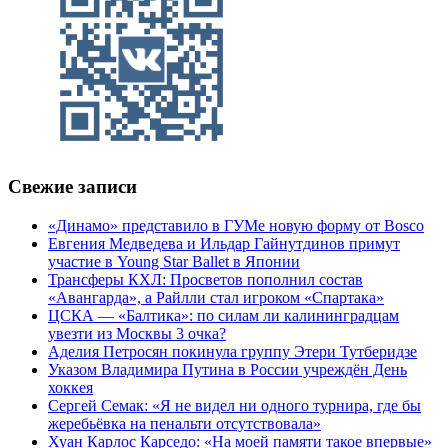
Свежие записи
«Динамо» представило в ГУМе новую форму от Bosco
Евгения Медведева и Ильдар Гайнутдинов примут
участие в Young Star Ballet в Японии
Трансферы КХЛ: Просветов пополнил состав
«Авангарда», а Райлли стал игроком «Спартака»
ЦСКА — «Балтика»: по силам ли калининградцам
увезти из Москвы 3 очка?
Аделия Петросян покинула группу Этери Тутберидзе
Указом Владимира Путина в России учреждён День
хоккея
Сергей Семак: «Я не видел ни одного турнира, где бы
жеребьёвка на пенальти отсутствовала»
Хуан Карлос Карседо: «На моей памяти такое впервые»