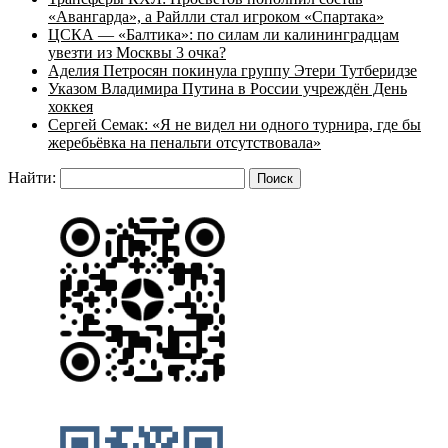
«Авангарда», а Райлли стал игроком «Спартака»
ЦСКА — «Балтика»: по силам ли калининградцам
увезти из Москвы 3 очка?
Аделия Петросян покинула группу Этери Тутберидзе
Указом Владимира Путина в России учреждён День
хоккея
Сергей Семак: «Я не видел ни одного турнира, где бы
жеребьёвка на пенальти отсутствовала»
Найти: