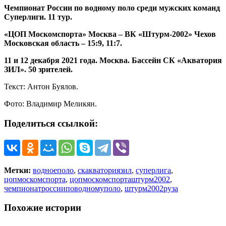
Чемпионат России по водному поло среди мужских команд
Суперлиги. 11 тур.
«ЦОП Москомспорта» Москва – ВК «Штурм-2002» Чехов
Московская область – 15:9, 11:7.
11 и 12 декабря 2021 года. Москва. Бассейн СК «Акватория
ЗИЛ». 50 зрителей.
Текст: Антон Буялов.
Фото: Владимир Меликян.
Поделиться ссылкой:
Метки:
водноеполо
,
скакваториязил
,
суперлига
,
цопмоскомспорта
,
цопмоскомспорташтурм2002
,
чемпионатроссииповодномуполо
,
штурм2002руза
Похожие истории