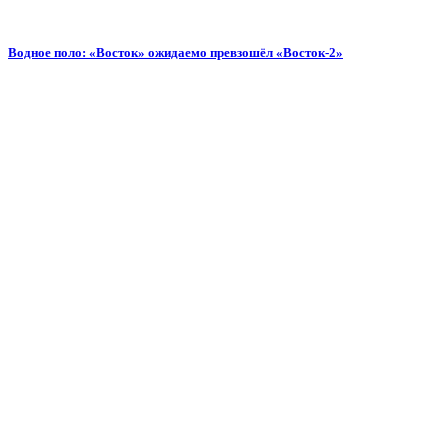
Водное поло: «Восток» ожидаемо превзошёл «Восток-2»