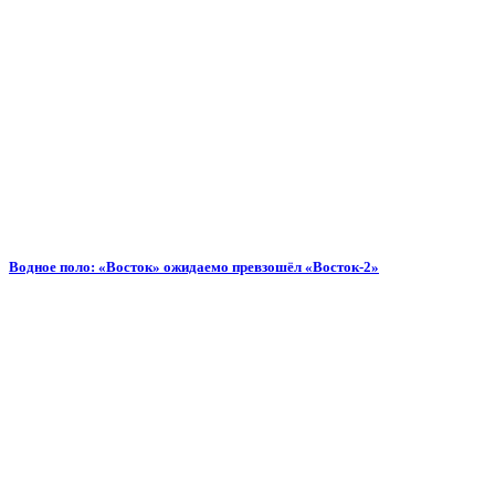
Водное поло: «Восток» ожидаемо превзошёл «Восток-2»