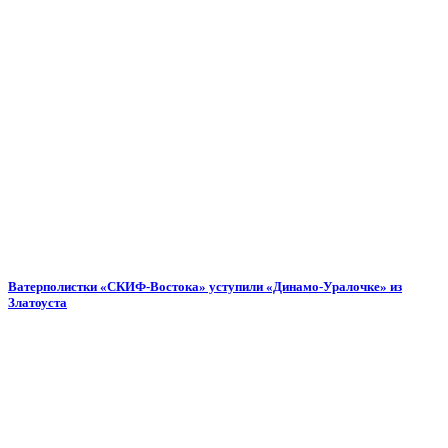
Ватерполистки «СКИФ-Востока» уступили «Динамо-Уралочке» из
Златоуста