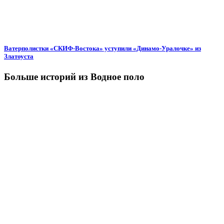
Ватерполистки «СКИФ-Востока» уступили «Динамо-Уралочке» из
Златоуста
Больше историй из Водное поло