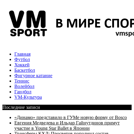
Главная
Футбол
Хоккей
Баскетбол
Фигурное катание
Теннис
Волейбол
Гандбол
VM-Культура
Последние записи
«Динамо» представило в ГУМе новую форму от Bosco
Евгения Медведева и Ильдар Гайнутдинов примут
участие в Young Star Ballet в Японии
Трансферы КХЛ: Просветов пополнил состав