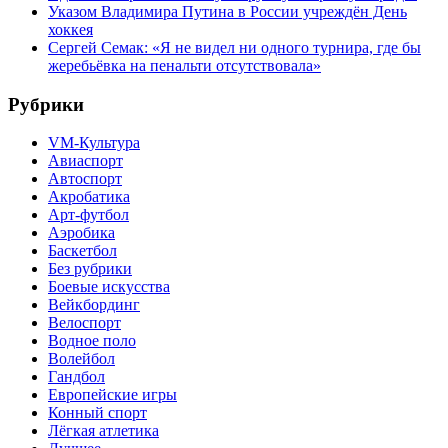
Указом Владимира Путина в России учреждён День
хоккея
Сергей Семак: «Я не видел ни одного турнира, где бы
жеребьёвка на пенальти отсутствовала»
Рубрики
VM-Культура
Авиаспорт
Автоспорт
Акробатика
Арт-футбол
Аэробика
Баскетбол
Без рубрики
Боевые искусства
Вейкбординг
Велоспорт
Водное поло
Волейбол
Гандбол
Европейские игры
Конный спорт
Лёгкая атлетика