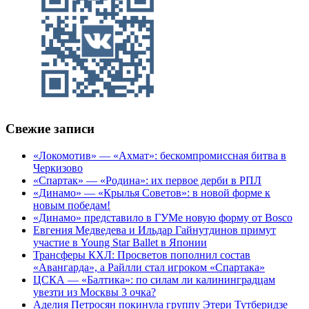
Свежие записи
«Локомотив» — «Ахмат»: бескомпромиссная битва в
Черкизово
«Спартак» — «Родина»: их первое дерби в РПЛ
«Динамо» — «Крылья Советов»: в новой форме к
новым победам!
«Динамо» представило в ГУМе новую форму от Bosco
Евгения Медведева и Ильдар Гайнутдинов примут
участие в Young Star Ballet в Японии
Трансферы КХЛ: Просветов пополнил состав
«Авангарда», а Райлли стал игроком «Спартака»
ЦСКА — «Балтика»: по силам ли калининградцам
увезти из Москвы 3 очка?
Аделия Петросян покинула группу Этери Тутберидзе