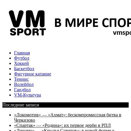
Главная
Футбол
Хоккей
Баскетбол
Фигурное катание
Теннис
Волейбол
Гандбол
VM-Культура
Последние записи
«Локомотив» — «Ахмат»: бескомпромиссная битва в
Черкизово
«Спартак» — «Родина»: их первое дерби в РПЛ
«Динамо» — «Крылья Советов»: в новой форме к