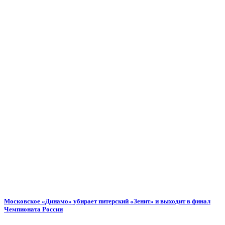
Московское «Динамо» убирает питерский «Зенит» и выходит в финал
Чемпионата России