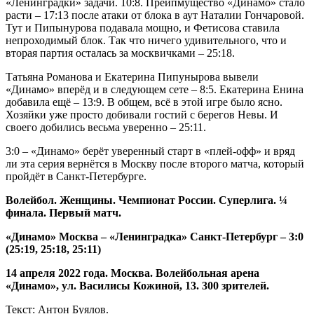
«Ленинградки» задачи. 10:8. Преипмущество «Динамо» стало
расти – 17:13 после атаки от блока в аут Наталии Гончаровой.
Тут и Пипынурова подавала мощно, и Фетисова ставила
непроходимый блок. Так что ничего удивительного, что и
вторая партия осталась за москвичками – 25:18.
Татьяна Романова и Екатерина Пипунырова вывели
«Динамо» вперёд и в следующем сете – 8:5. Екатерина Енина
добавила ещё – 13:9. В общем, всё в этой игре было ясно.
Хозяйки уже просто добивали гостий с берегов Невы. И
своего добились весьма уверенно – 25:11.
3:0 – «Динамо» берёт уверенный старт в «плей-офф» и вряд
ли эта серия вернётся в Москву после второго матча, который
пройдёт в Санкт-Петербурге.
Волейбол. Женщины. Чемпионат России. Суперлига. ¼
финала. Первый матч.
«Динамо» Москва – «Ленинградка» Санкт-Петербург – 3:0
(25:19, 25:18, 25:11)
14 апреля 2022 года. Москва. Волейбольная арена
«Динамо», ул. Василисы Кожиной, 13. 300 зрителей.
Текст: Антон Буялов.