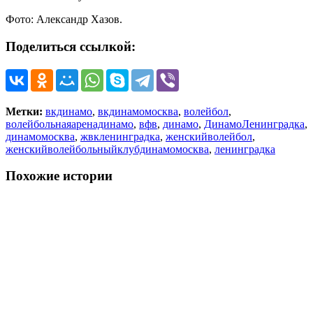
Фото: Александр Хазов.
Поделиться ссылкой:
Метки:
вкдинамо
,
вкдинамомосква
,
волейбол
,
волейбольнаяаренадинамо
,
вфв
,
динамо
,
ДинамоЛенинградка
,
динамомосква
,
жвкленинградка
,
женскийволейбол
,
женскийволейбольныйклубдинамомосква
,
ленинградка
Похожие истории