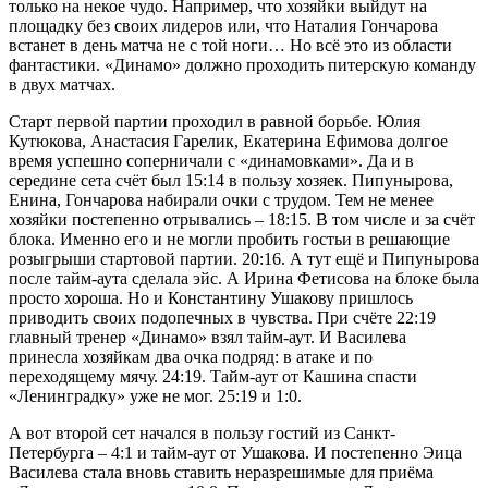
только на некое чудо. Например, что хозяйки выйдут на
площадку без своих лидеров или, что Наталия Гончарова
встанет в день матча не с той ноги… Но всё это из области
фантастики. «Динамо» должно проходить питерскую команду
в двух матчах.
Старт первой партии проходил в равной борьбе. Юлия
Кутюкова, Анастасия Гарелик, Екатерина Ефимова долгое
время успешно соперничали с «динамовками». Да и в
середине сета счёт был 15:14 в пользу хозяек. Пипунырова,
Енина, Гончарова набирали очки с трудом. Тем не менее
хозяйки постепенно отрывались – 18:15. В том числе и за счёт
блока. Именно его и не могли пробить гостьи в решающие
розыгрыши стартовой партии. 20:16. А тут ещё и Пипунырова
после тайм-аута сделала эйс. А Ирина Фетисова на блоке была
просто хороша. Но и Константину Ушакову пришлось
приводить своих подопечных в чувства. При счёте 22:19
главный тренер «Динамо» взял тайм-аут. И Василева
принесла хозяйкам два очка подряд: в атаке и по
переходящему мячу. 24:19. Тайм-аут от Кашина спасти
«Ленинградку» уже не мог. 25:19 и 1:0.
А вот второй сет начался в пользу гостий из Санкт-
Петербурга – 4:1 и тайм-аут от Ушакова. И постепенно Эица
Василева стала вновь ставить неразрешимые для приёма