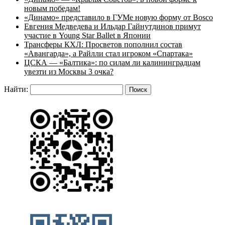
новым победам!
«Динамо» представило в ГУМе новую форму от Bosco
Евгения Медведева и Ильдар Гайнутдинов примут
участие в Young Star Ballet в Японии
Трансферы КХЛ: Просветов пополнил состав
«Авангарда», а Райлли стал игроком «Спартака»
ЦСКА — «Балтика»: по силам ли калининградцам
увезти из Москвы 3 очка?
Найти: