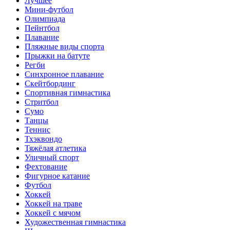
Лучшее
Мини-футбол
Олимпиада
Пейнтбол
Плавание
Пляжные виды спорта
Прыжки на батуте
Регби
Синхронное плавание
Скейтбординг
Спортивная гимнастика
Стритбол
Сумо
Танцы
Теннис
Тхэквондо
Тяжёлая атлетика
Уличный спорт
Фехтование
Фигурное катание
Футбол
Хоккей
Хоккей на траве
Хоккей с мячом
Художественная гимнастика