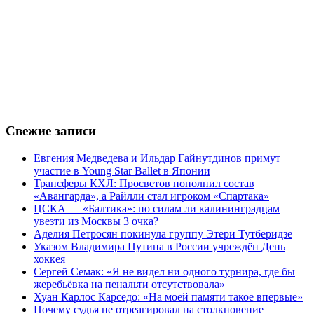
Свежие записи
Евгения Медведева и Ильдар Гайнутдинов примут
участие в Young Star Ballet в Японии
Трансферы КХЛ: Просветов пополнил состав
«Авангарда», а Райлли стал игроком «Спартака»
ЦСКА — «Балтика»: по силам ли калининградцам
увезти из Москвы 3 очка?
Аделия Петросян покинула группу Этери Тутберидзе
Указом Владимира Путина в России учреждён День
хоккея
Сергей Семак: «Я не видел ни одного турнира, где бы
жеребьёвка на пенальти отсутствовала»
Хуан Карлос Карседо: «На моей памяти такое впервые»
Почему судья не отреагировал на столкновение