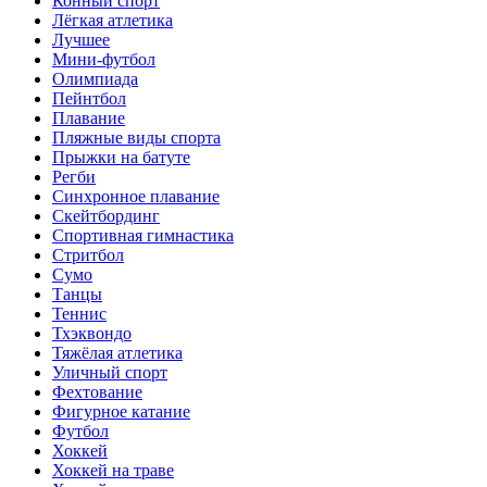
Конный спорт
Лёгкая атлетика
Лучшее
Мини-футбол
Олимпиада
Пейнтбол
Плавание
Пляжные виды спорта
Прыжки на батуте
Регби
Синхронное плавание
Скейтбординг
Спортивная гимнастика
Стритбол
Сумо
Танцы
Теннис
Тхэквондо
Тяжёлая атлетика
Уличный спорт
Фехтование
Фигурное катание
Футбол
Хоккей
Хоккей на траве