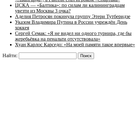
ЦСКА — «Балтика»: по силам ли калининградцам
увезти из Москвы 3 очка?
Аделия Петросян покинула группу Этери Тутберидзе
Указом Владимира Путина в России учреждён День
хоккея
Сергей Семак: «Я не видел ни одного турнира, где бы
жеребьёвка на пенальти отсутствовала»
Хуан Карлос Карседо: «На моей памяти такое впервые»
Найти: