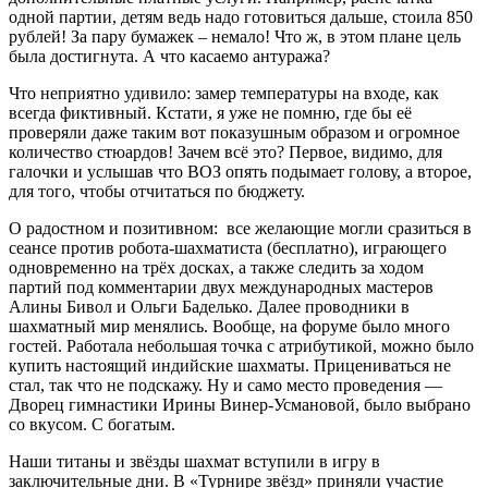
одной партии, детям ведь надо готовиться дальше, стоила 850
рублей! За пару бумажек – немало! Что ж, в этом плане цель
была достигнута. А что касаемо антуража?
Что неприятно удивило: замер температуры на входе, как
всегда фиктивный. Кстати, я уже не помню, где бы её
проверяли даже таким вот показушным образом и огромное
количество стюардов! Зачем всё это? Первое, видимо, для
галочки и услышав что ВОЗ опять подымает голову, а второе,
для того, чтобы отчитаться по бюджету.
О радостном и позитивном: все желающие могли сразиться в
сеансе против робота-шахматиста (бесплатно), играющего
одновременно на трёх досках, а также следить за ходом
партий под комментарии двух международных мастеров
Алины Бивол и Ольги Баделько. Далее проводники в
шахматный мир менялись. Вообще, на форуме было много
гостей. Работала небольшая точка с атрибутикой, можно было
купить настоящий индийские шахматы. Прицениваться не
стал, так что не подскажу. Ну и само место проведения —
Дворец гимнастики Ирины Винер-Усмановой, было выбрано
со вкусом. С богатым.
Наши титаны и звёзды шахмат вступили в игру в
заключительные дни. В «Турнире звёзд» приняли участие