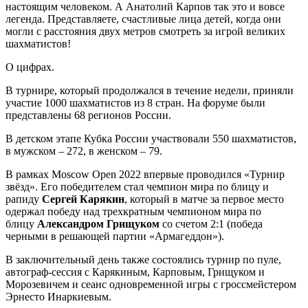
настоящим человеком. А Анатолий Карпов так это и вовсе
легенда. Представляете, счастливые лица детей, когда они
могли с расстояния двух метров смотреть за игрой великих
шахматистов!
О цифрах.
В турнире, который продолжался в течение недели, приняли
участие 1000 шахматистов из 8 стран. На форуме были
представлены 68 регионов России.
В детском этапе Кубка России участвовали 550 шахматистов,
в мужском – 272, в женском – 79.
В рамках Moscow Open 2022 впервые проводился «Турнир
звёзд». Его победителем стал чемпион мира по блицу и
рапиду
Сергей Карякин
, который в матче за первое место
одержал победу над трехкратным чемпионом мира по
блицу
Александром Грищуком
со счетом 2:1 (победа
черными в решающей партии «Армагеддон»).
В заключительный день также состоялись турнир по пуле,
автограф-сессия с Карякиным, Карповым, Грищуком и
Морозевичем и сеанс одновременной игры с гроссмейстером
Эрнесто Инаркиевым.