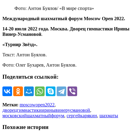
Фото: Антон Буялов/ «В мире спорта»
Международный шахматный форум Moscow Open 2022.
14-20 июля 2022 года. Москва. Дворец
гимнастики Ирины
Винер-Усмановой
.
«Турнир Звёзд».
Текст: Антон Буялов.
Фото: Олег Бухарев, Антон Буялов.
Поделиться ссылкой:
Метки:
moscowopen2022
,
дворецгимнастикииринывинерусмановой
,
московскийшахматныйфорум
,
сергейкарякин
,
шахматы
Похожие истории