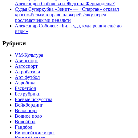
Александра Соболева и Жедсона Фернандеша?
Судья Суперкубка «Зенит» — «Спартак» отказал
красно-белым в праве на жеребьёвку перед
послематчевыми пенальти
Александр Соболев: «Бил туда, куда решил ещё до
игры»
Рубрики
VM-Культура
Авиаспорт
Автоспорт
Акробатика
Арт-футбол
Аэробика
Баскетбол
Без рубрики
Боевые искусства
Вейкбординг
Велоспорт
Водное поло
Волейбол
Гандбол
Европейские игры