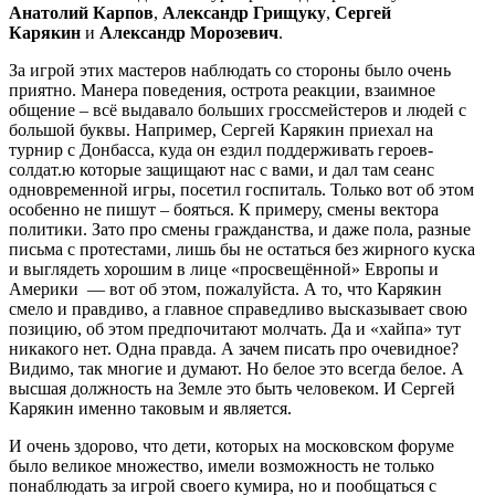
Анатолий Карпов
,
Александр Грищуку
,
Сергей
Карякин
и
Александр Морозевич
.
За игрой этих мастеров наблюдать со стороны было очень
приятно. Манера поведения, острота реакции, взаимное
общение – всё выдавало больших гроссмейстеров и людей с
большой буквы. Например, Сергей Карякин приехал на
турнир с Донбасса, куда он ездил поддерживать героев-
солдат.ю которые защищают нас с вами, и дал там сеанс
одновременной игры, посетил госпиталь. Только вот об этом
особенно не пишут – бояться. К примеру, смены вектора
политики. Зато про смены гражданства, и даже пола, разные
письма с протестами, лишь бы не остаться без жирного куска
и выглядеть хорошим в лице «просвещённой» Европы и
Америки — вот об этом, пожалуйста. А то, что Карякин
смело и правдиво, а главное справедливо высказывает свою
позицию, об этом предпочитают молчать. Да и «хайпа» тут
никакого нет. Одна правда. А зачем писать про очевидное?
Видимо, так многие и думают. Но белое это всегда белое. А
высшая должность на Земле это быть человеком. И Сергей
Карякин именно таковым и является.
И очень здорово, что дети, которых на московском форуме
было великое множество, имели возможность не только
понаблюдать за игрой своего кумира, но и пообщаться с