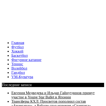
Главная
Футбол
Хоккей
Баскетбол
Фигурное катание
Теннис
Волейбол
Гандбол
VM-Культура
Последние записи
Евгения Медведева и Ильдар Гайнутдинов примут
участие в Young Star Ballet в Японии
Трансферы КХЛ: Просветов пополнил состав
«Авангарда», а Райлли стал игроком «Спартака»