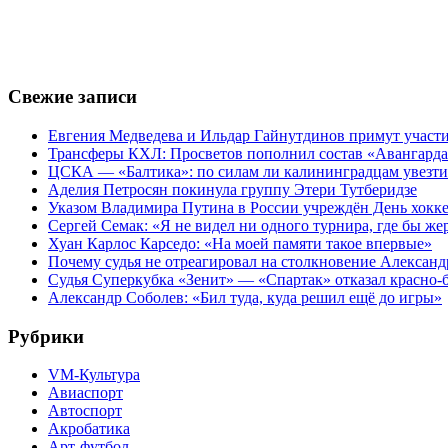
Свежие записи
Евгения Медведева и Ильдар Гайнутдинов примут участие
Трансферы КХЛ: Просветов пополнил состав «Авангарда»
ЦСКА — «Балтика»: по силам ли калининградцам увезти
Аделия Петросян покинула группу Этери Тутберидзе
Указом Владимира Путина в России учреждён День хокк
Сергей Семак: «Я не видел ни одного турнира, где бы же
Хуан Карлос Карседо: «На моей памяти такое впервые»
Почему судья не отреагировал на столкновение Алексан
Судья Суперкубка «Зенит» — «Спартак» отказал красно-
Александр Соболев: «Бил туда, куда решил ещё до игры»
Рубрики
VM-Культура
Авиаспорт
Автоспорт
Акробатика
Арт-футбол