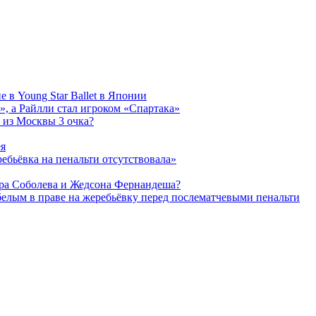
 в Young Star Ballet в Японии
, а Райлли стал игроком «Спартака»
 из Москвы 3 очка?
ея
ребьёвка на пенальти отсутствовала»
дра Соболева и Жедсона Фернандеша?
белым в праве на жеребьёвку перед послематчевыми пенальти