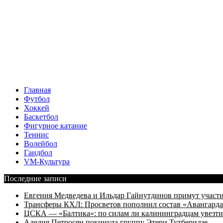
Главная
Футбол
Хоккей
Баскетбол
Фигурное катание
Теннис
Волейбол
Гандбол
VM-Культура
Последние записи
Евгения Медведева и Ильдар Гайнутдинов примут участие
Трансферы КХЛ: Просветов пополнил состав «Авангарда»
ЦСКА — «Балтика»: по силам ли калининградцам увезти
Аделия Петросян покинула группу Этери Тутберидзе