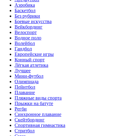
Аэробика
Баскетбол
Без рубрики
Боевые искусства
Вейкбординг
Велоспорт
Водное поло
Волейбол
Гандбол
Европейские игры
Конный спорт
Лёгкая атлетика
Лучшее
Мини-футбол
Олимпиада
Пейнтбол
Плавание
Пляжные виды спорта
Прыжки на батуте
Регби
Синхронное плавание
Скейтбординг
Спортивная гимнастика
Стритбол