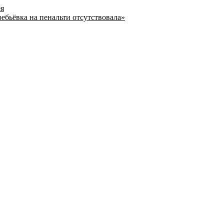
ея
ребьёвка на пенальти отсутствовала»