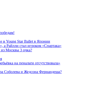
победам!
 в Young Star Ballet в Японии
, а Райлли стал игроком «Спартака»
 из Москвы 3 очка?
ея
ребьёвка на пенальти отсутствовала»
дра Соболева и Жедсона Фернандеша?