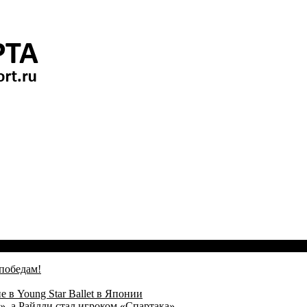
победам!
 в Young Star Ballet в Японии
, а Райлли стал игроком «Спартака»