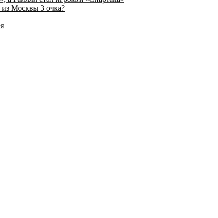
 из Москвы 3 очка?
ея