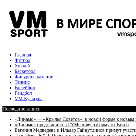
Главная
Футбол
Хоккей
Баскетбол
Фигурное катание
Теннис
Волейбол
Гандбол
VM-Культура
Последние записи
«Динамо» — «Крылья Советов»: в новой форме к новым 
«Динамо» представило в ГУМе новую форму от Bosco
Евгения Медведева и Ильдар Гайнутдинов примут участие
Трансферы КХЛ: Просветов пополнил состав «Авангарда»