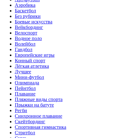
Аэробика
Баскетбол
Без рубрики
Боевые искусства
Вейкбординг
Велоспорт
Водное поло
Волейбол
Гандбол
Европейские игры
Конный спорт
Лёгкая атлетика
Лучшее
Мини-футбол
Олимпиада
Пейнтбол
Плавание
Пляжные виды спорта
Прыжки на батуте
Регби
Синхронное плавание
Скейтбординг
Спортивная гимнастика
Стритбол