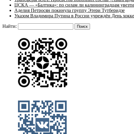
ЦСКА — «Балтика»: по силам ли калининградцам увезти
Аделия Петросян покинула группу Этери Тутберидзе
Указом Владимира Путина в России учреждён День хокк
Найти: