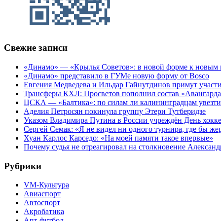
Свежие записи
«Динамо» — «Крылья Советов»: в новой форме к новым 
«Динамо» представило в ГУМе новую форму от Bosco
Евгения Медведева и Ильдар Гайнутдинов примут участие
Трансферы КХЛ: Просветов пополнил состав «Авангарда»
ЦСКА — «Балтика»: по силам ли калининградцам увезти
Аделия Петросян покинула группу Этери Тутберидзе
Указом Владимира Путина в России учреждён День хокк
Сергей Семак: «Я не видел ни одного турнира, где бы же
Хуан Карлос Карседо: «На моей памяти такое впервые»
Почему судья не отреагировал на столкновение Алексан
Рубрики
VM-Культура
Авиаспорт
Автоспорт
Акробатика
Арт-футбол