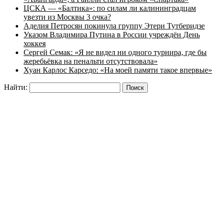
ЦСКА — «Балтика»: по силам ли калининградцам
увезти из Москвы 3 очка?
Аделия Петросян покинула группу Этери Тутберидзе
Указом Владимира Путина в России учреждён День
хоккея
Сергей Семак: «Я не видел ни одного турнира, где бы
жеребьёвка на пенальти отсутствовала»
Хуан Карлос Карседо: «На моей памяти такое впервые»
Найти: