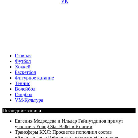
Главная
Футбол
Хоккей
Баскетбол
Фигурное катание
Теннис
Волейбол
Гандбол
VM-Культура
Последние записи
Евгения Медведева и Ильдар Гайнутдинов примут
участие в Young Star Ballet в Японии
Трансферы КХЛ: Просветов пополнил состав
«Авангарда», а Райлли стал игроком «Спартака»