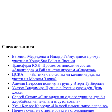
Свежие записи
Евгения Медведева и Ильдар Гайнутдинов примут
участие в Young Star Ballet в Японии
Трансферы КХЛ: Просветов пополнил состав
«Авангарда», а Райлли стал игроком «Спартака»
ЦСКА — «Балтика»: по силам ли калининградцам
увезти из Москвы 3 очка?
Аделия Петросян покинула группу Этери Тутберидзе
Указом Владимира Путина в России учреждён День
хоккея
Сергей Семак: «Я не видел ни одного турнира, где бы
жеребьёвка на пенальти отсутствовала»
Хуан Карлос Карседо: «На моей памяти такое впервые»
Почему судья не отреагировал на столкновение