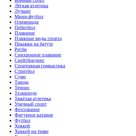
Конный спорт
Лёгкая атлетика
Лучшее
Мини-футбол
Олимпиада
Пейнтбол
Плавание
Пляжные виды спорта
Прыжки на батуте
Регби
Синхронное плавание
Скейтбординг
Спортивная гимнастика
Стритбол
Сумо
Танцы
Теннис
Тхэквондо
Тяжёлая атлетика
Уличный спорт
Фехтование
Фигурное катание
Футбол
Хоккей
Хоккей на траве