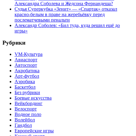
Александра Соболева и Жедсона Фернандеша?
Судья Суперкубка «Зенит» — «Спартак» отказал
красно-белым в праве на жеребьёвку перед
послематчевыми пенальти
Александр Соболев: «Бил туда, куда решил ещё до
игры»
Рубрики
VM-Культура
Авиаспорт
Автоспорт
Акробатика
Арт-футбол
Аэробика
Баскетбол
Без рубрики
Боевые искусства
Вейкбординг
Велоспорт
Водное поло
Волейбол
Гандбол
Европейские игры