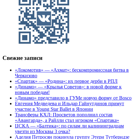
Свежие записи
«Локомотив» — «Ахмат»: бескомпромиссная битва в
Черкизово
«Спартак» — «Родина»: их первое дерби в РПЛ
«Динамо» — «Крылья Советов»: в новой форме к
новым победам!
«Динамо» представило в ГУМе новую форму от Bosco
Евгения Медведева и Ильдар Гайнутдинов примут
участие в Young Star Ballet в Японии
Трансферы КХЛ: Просветов пополнил состав
«Авангарда», а Райлли стал игроком «Спартака»
ЦСКА — «Балтика»: по силам ли калининградцам
увезти из Москвы 3 очка?
Аделия Петросян покинула группу Этери Тутберидзе