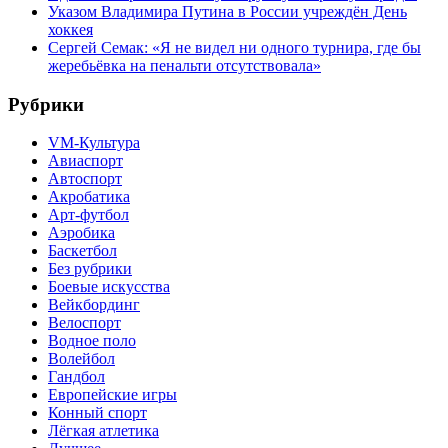
Указом Владимира Путина в России учреждён День
хоккея
Сергей Семак: «Я не видел ни одного турнира, где бы
жеребьёвка на пенальти отсутствовала»
Рубрики
VM-Культура
Авиаспорт
Автоспорт
Акробатика
Арт-футбол
Аэробика
Баскетбол
Без рубрики
Боевые искусства
Вейкбординг
Велоспорт
Водное поло
Волейбол
Гандбол
Европейские игры
Конный спорт
Лёгкая атлетика