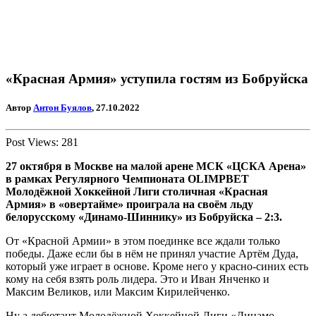
«Красная Армия» уступила гостям из Бобруйска
Автор
Антон Буялов
, 27.10.2022
Post Views:
281
27 октября в Москве на малой арене МСК «ЦСКА Арена»
в рамках Регулярного Чемпионата OLIMPBET
Молодёжной Хоккейной Лиги столичная «Красная
Армия» в «овертайме» проиграла на своём льду
белорусскому «Динамо-Шиннику» из Бобруйска – 2:3.
От «Красной Армии» в этом поединке все ждали только
победы. Даже если бы в нём не принял участие Артём Дуда,
который уже играет в основе. Кроме него у красно-синих есть
кому на себя взять роль лидера. Это и Иван Янченко и
Максим Великов, или Максим Кирилейченко.
Ну а дебютант Молодёжной Хоккейной Лиги «Динамо-