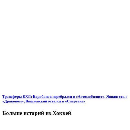
Трансферы КХЛ: Барабанов перебрался в «Автомобилист», Яшкин стал
«Драконом», Вишневский остался в «Спартаке»
Больше историй из Хоккей