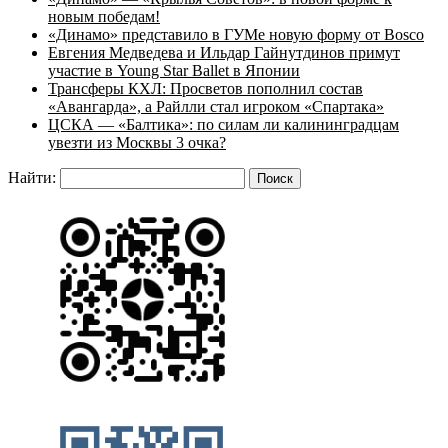
новым победам!
«Динамо» представило в ГУМе новую форму от Bosco
Евгения Медведева и Ильдар Гайнутдинов примут
участие в Young Star Ballet в Японии
Трансферы КХЛ: Просветов пополнил состав
«Авангарда», а Райлли стал игроком «Спартака»
ЦСКА — «Балтика»: по силам ли калининградцам
увезти из Москвы 3 очка?
Найти: