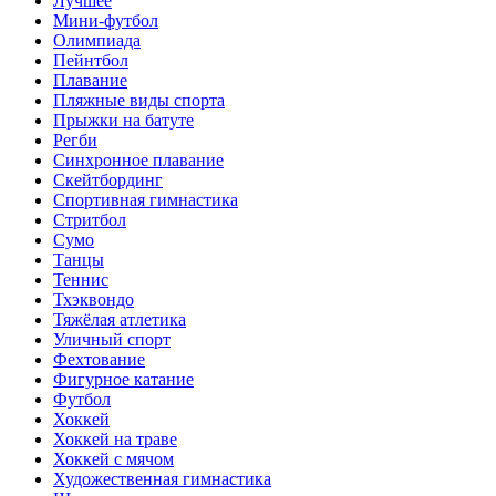
Лучшее
Мини-футбол
Олимпиада
Пейнтбол
Плавание
Пляжные виды спорта
Прыжки на батуте
Регби
Синхронное плавание
Скейтбординг
Спортивная гимнастика
Стритбол
Сумо
Танцы
Теннис
Тхэквондо
Тяжёлая атлетика
Уличный спорт
Фехтование
Фигурное катание
Футбол
Хоккей
Хоккей на траве
Хоккей с мячом
Художественная гимнастика