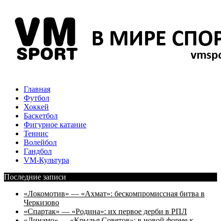
Главная
Футбол
Хоккей
Баскетбол
Фигурное катание
Теннис
Волейбол
Гандбол
VM-Культура
Последние записи
«Локомотив» — «Ахмат»: бескомпромиссная битва в
Черкизово
«Спартак» — «Родина»: их первое дерби в РПЛ
«Динамо» — «Крылья Советов»: в новой форме к