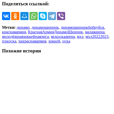
Поделиться ссылкой:
Метки:
динамо
,
динамошинник
,
динамошинникбобруйск
,
краснаяармия
,
КраснаяАрмияДинамоШинник
,
малаяарена
,
молодёжнаяхоккейнаялига
,
мскцскаарена
,
мхл
,
мхл20222023
,
пхкцска
,
хккраснаяармия
,
хоккей
,
цска
Похожие истории