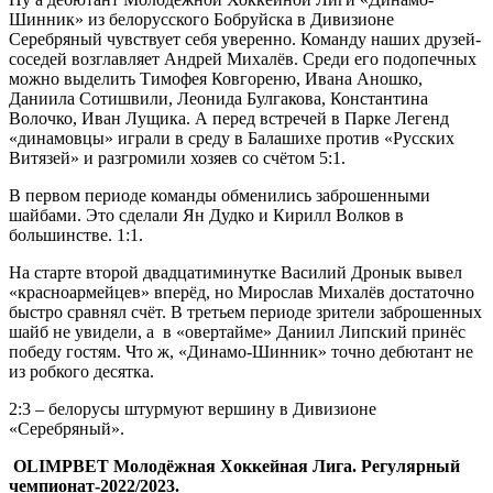
Шинник» из белорусского Бобруйска в Дивизионе
Серебряный чувствует себя уверенно. Команду наших друзей-
соседей возглавляет Андрей Михалёв. Среди его подопечных
можно выделить Тимофея Ковгореню, Ивана Аношко,
Даниила Сотишвили, Леонида Булгакова, Константина
Волочко, Иван Лущика. А перед встречей в Парке Легенд
«динамовцы» играли в среду в Балашихе против «Русских
Витязей» и разгромили хозяев со счётом 5:1.
В первом периоде команды обменились заброшенными
шайбами. Это сделали Ян Дудко и Кирилл Волков в
большинстве. 1:1.
На старте второй двадцатиминутке Василий Дронык вывел
«красноармейцев» вперёд, но Мирослав Михалёв достаточно
быстро сравнял счёт. В третьем периоде зрители заброшенных
шайб не увидели, а в «овертайме» Даниил Липский принёс
победу гостям. Что ж, «Динамо-Шинник» точно дебютант не
из робкого десятка.
2:3 – белорусы штурмуют вершину в Дивизионе
«Серебряный».
OLIMPBET Молодёжная Хоккейная Лига. Регулярный
чемпионат-2022/2023.