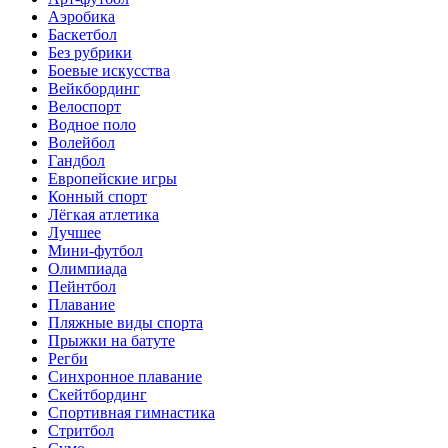
Аэробика
Баскетбол
Без рубрики
Боевые искусства
Вейкбординг
Велоспорт
Водное поло
Волейбол
Гандбол
Европейские игры
Конный спорт
Лёгкая атлетика
Лучшее
Мини-футбол
Олимпиада
Пейнтбол
Плавание
Пляжные виды спорта
Прыжки на батуте
Регби
Синхронное плавание
Скейтбординг
Спортивная гимнастика
Стритбол