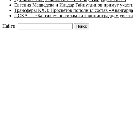
Евгения Медведева и Ильдар Гайнутдинов примут участие
Трансферы КХЛ: Просветов пополнил состав «Авангарда»
ЦСКА — «Балтика»: по силам ли калининградцам увезти
Найти: