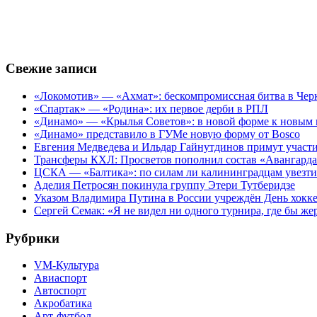
Свежие записи
«Локомотив» — «Ахмат»: бескомпромиссная битва в Чер
«Спартак» — «Родина»: их первое дерби в РПЛ
«Динамо» — «Крылья Советов»: в новой форме к новым 
«Динамо» представило в ГУМе новую форму от Bosco
Евгения Медведева и Ильдар Гайнутдинов примут участие
Трансферы КХЛ: Просветов пополнил состав «Авангарда»
ЦСКА — «Балтика»: по силам ли калининградцам увезти
Аделия Петросян покинула группу Этери Тутберидзе
Указом Владимира Путина в России учреждён День хокк
Сергей Семак: «Я не видел ни одного турнира, где бы же
Рубрики
VM-Культура
Авиаспорт
Автоспорт
Акробатика
Арт-футбол