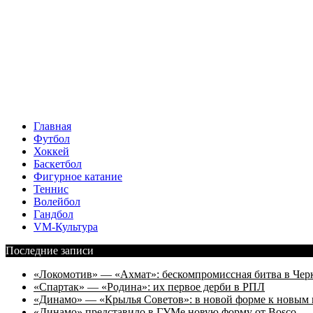
Главная
Футбол
Хоккей
Баскетбол
Фигурное катание
Теннис
Волейбол
Гандбол
VM-Культура
Последние записи
«Локомотив» — «Ахмат»: бескомпромиссная битва в Чер
«Спартак» — «Родина»: их первое дерби в РПЛ
«Динамо» — «Крылья Советов»: в новой форме к новым 
«Динамо» представило в ГУМе новую форму от Bosco