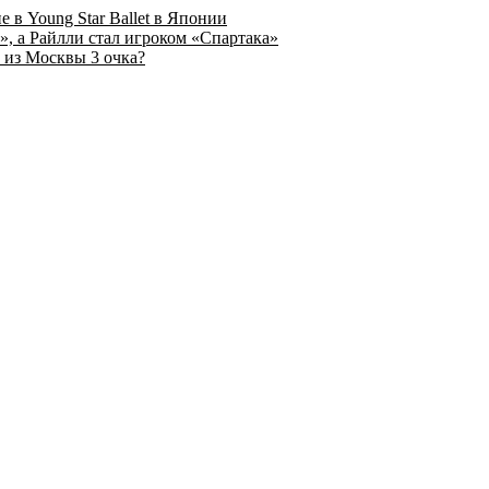
 в Young Star Ballet в Японии
, а Райлли стал игроком «Спартака»
 из Москвы 3 очка?