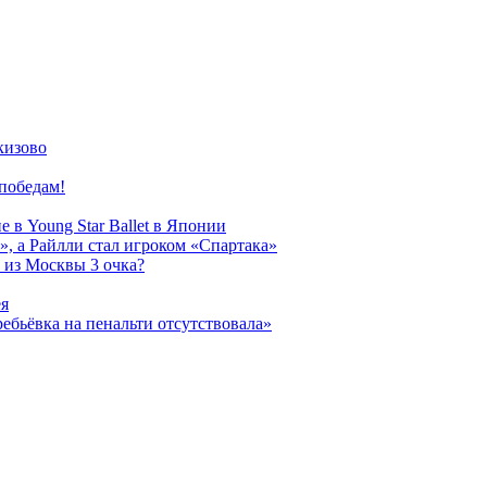
кизово
победам!
 в Young Star Ballet в Японии
, а Райлли стал игроком «Спартака»
 из Москвы 3 очка?
ея
ребьёвка на пенальти отсутствовала»