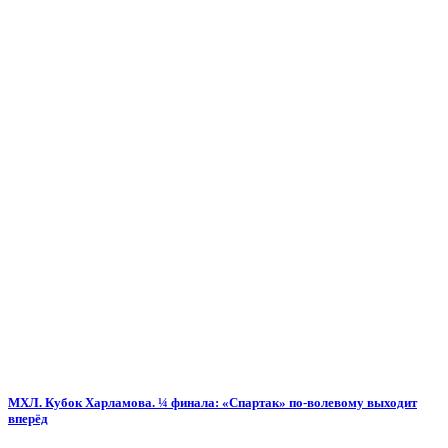
МХЛ. Кубок Харламова. ¼ финала: «Спартак» по-волевому выходит
вперёд