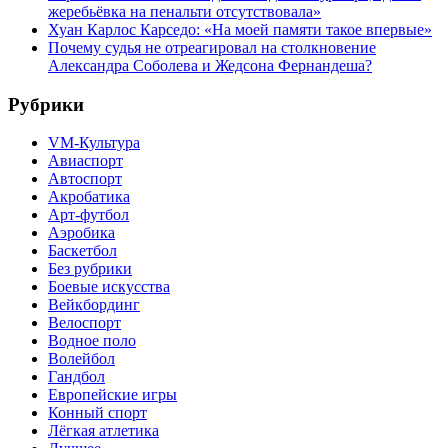
жеребьёвка на пенальти отсутствовала»
Хуан Карлос Карседо: «На моей памяти такое впервые»
Почему судья не отреагировал на столкновение
Александра Соболева и Жедсона Фернандеша?
Рубрики
VM-Культура
Авиаспорт
Автоспорт
Акробатика
Арт-футбол
Аэробика
Баскетбол
Без рубрики
Боевые искусства
Вейкбординг
Велоспорт
Водное поло
Волейбол
Гандбол
Европейские игры
Конный спорт
Лёгкая атлетика