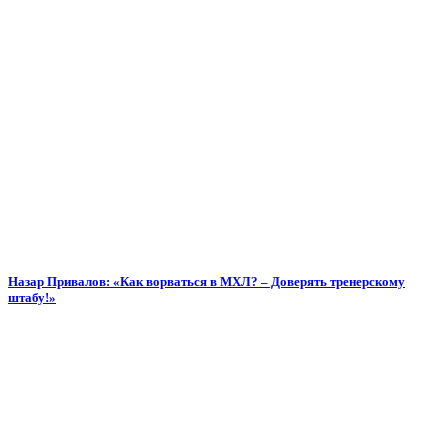
Назар Привалов: «Как ворваться в МХЛ? – Доверять тренерскому
штабу!»