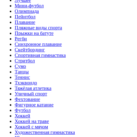
Лучшее
Мини-футбол
Олимпиада
Пейнтбол
Плавание
Пляжные виды спорта
Прыжки на батуте
Регби
Синхронное плавание
Скейтбординг
Спортивная гимнастика
Стритбол
Сумо
Танцы
Теннис
Тхэквондо
Тяжёлая атлетика
Уличный спорт
Фехтование
Фигурное катание
Футбол
Хоккей
Хоккей на траве
Хоккей с мячом
Художественная гимнастика