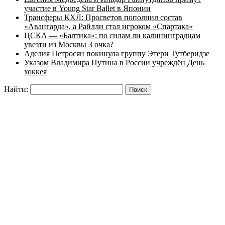
участие в Young Star Ballet в Японии
Трансферы КХЛ: Просветов пополнил состав
«Авангарда», а Райлли стал игроком «Спартака»
ЦСКА — «Балтика»: по силам ли калининградцам
увезти из Москвы 3 очка?
Аделия Петросян покинула группу Этери Тутберидзе
Указом Владимира Путина в России учреждён День
хоккея
Найти: