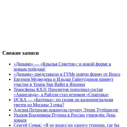
Свежие записи
«Динамо» — «Крылья Советов»: в новой форме к
новым победам!
«Динамо» представило в ГУМе новую форму от Bosco
Евгения Медведева и Ильдар Гайнутдинов примут
участие в Young Star Ballet в Японии
Трансферы КХЛ: Просветов пополнил состав
«Авангарда», а Райлли стал игроком «Спартака»
ЦСКА — «Балтика»: по силам ли калининградцам
увезти из Москвы 3 очка?
Аделия Петросян покинула группу Этери Тутберидзе
Указом Владимира Путина в России учреждён День
хоккея
Сергей Семак: «Я не видел ни одного турнира, где бы