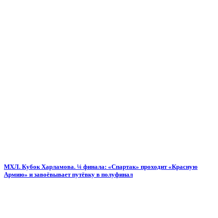
МХЛ. Кубок Харламова. ¼ финала: «Спартак» проходит «Красную
Армию» и завоёвывает путёвку в полуфинал