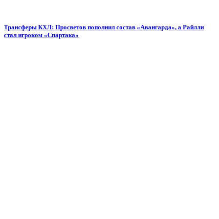
Трансферы КХЛ: Просветов пополнил состав «Авангарда», а Райлли
стал игроком «Спартака»