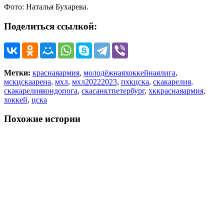
Фото: Наталья Бухарева.
Поделиться ссылкой:
Метки:
краснаяармия
,
молодёжнаяхоккейнаялига
,
мскцскаарена
,
мхл
,
мхл20222023
,
пхкцска
,
скакарелия
,
скакарелиякондопога
,
скасанктпетербург
,
хккраснаяармия
,
хоккей
,
цска
Похожие истории