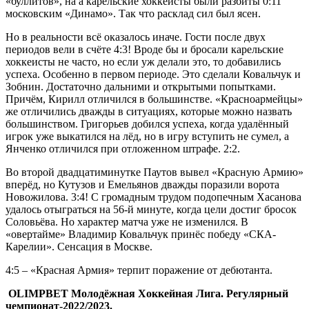
«буллитов», на а карельские хоккеисты были разбиты 0:11
московским «Динамо». Так что расклад сил был ясен.
Но в реальности всё оказалось иначе. Гости после двух
периодов вели в счёте 4:3! Вроде бы и бросали карельские
хоккеисты не часто, но если уж делали это, то добавились
успеха. Особенно в первом периоде. Это сделали Ковальчук и
Зобнин. Достаточно дальними и открытыми попытками.
Причём, Кирилл отличился в большинстве. «Красноармейцы»
же отличились дважды в ситуациях, которые можно назвать
большинством. Григорьев добился успеха, когда удалённый
игрок уже выкатился на лёд, но в игру вступить не сумел, а
Янченко отличился при отложенном штрафе. 2:2.
Во второй двадцатиминутке Паутов вывел «Красную Армию»
вперёд, но Кутузов и Емельянов дважды поразили ворота
Новожилова. 3:4! С громадным трудом подопечным Хасанова
удалось отыграться на 56-й минуте, когда цели достиг бросок
Соловьёва. Но характер матча уже не изменился. В
«овертайме» Владимир Ковальчук принёс победу «СКА-
Карелии». Сенсация в Москве.
4:5 – «Красная Армия» терпит поражение от дебютанта.
OLIMPBET Молодёжная Хоккейная Лига. Регулярный
чемпионат-2022/2023.