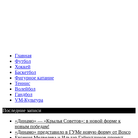
Главная
Футбол
Хоккей
Баскетбол
Фигурное катание
Теннис
Волейбол
Гандбол
VM-Культура
Последние записи
«Динамо» — «Крылья Советов»: в новой форме к
новым победам!
«Динамо» представило в ГУМе новую форму от Bosco
Евгения Медведева и Ильдар Гайнутдинов примут