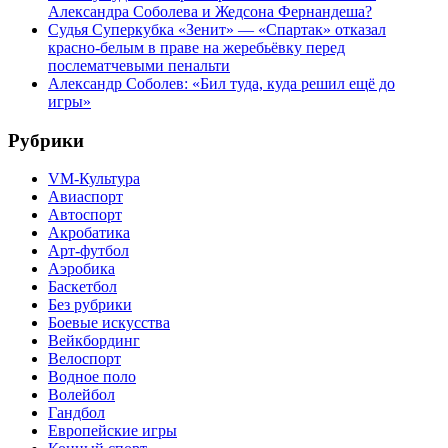
Александра Соболева и Жедсона Фернандеша?
Судья Суперкубка «Зенит» — «Спартак» отказал
красно-белым в праве на жеребьёвку перед
послематчевыми пенальти
Александр Соболев: «Бил туда, куда решил ещё до
игры»
Рубрики
VM-Культура
Авиаспорт
Автоспорт
Акробатика
Арт-футбол
Аэробика
Баскетбол
Без рубрики
Боевые искусства
Вейкбординг
Велоспорт
Водное поло
Волейбол
Гандбол
Европейские игры