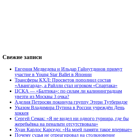
Свежие записи
Евгения Медведева и Ильдар Гайнутдинов примут
участие в Young Star Ballet в Японии
Трансферы КХЛ: Просветов пополнил состав
«Авангарда», а Райлли стал игроком «Спартака»
ЦСКА — «Балтика»: по силам ли калининградцам
увезти из Москвы 3 очка?
Аделия Петросян покинула группу Этери Тутберидзе
Указом Владимира Путина в России учреждён День
хоккея
Сергей Семак: «Я не видел ни одного турнира, где бы
жеребьёвка на пенальти отсутствовала»
Хуан Карлос Карседо: «На моей памяти такое впервые»
Почему судья не отреагировал на столкновение