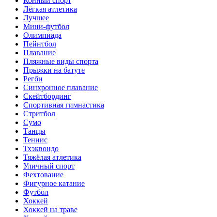
Конный спорт
Лёгкая атлетика
Лучшее
Мини-футбол
Олимпиада
Пейнтбол
Плавание
Пляжные виды спорта
Прыжки на батуте
Регби
Синхронное плавание
Скейтбординг
Спортивная гимнастика
Стритбол
Сумо
Танцы
Теннис
Тхэквондо
Тяжёлая атлетика
Уличный спорт
Фехтование
Фигурное катание
Футбол
Хоккей
Хоккей на траве