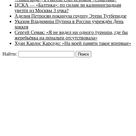
ЦСКА — «Балтика»: по силам ли калининградцам
увезти из Москвы 3 очка?
Аделия Петросян покинула группу Этери Тутберидзе
Указом Владимира Путина в России учреждён День
хоккея
Сергей Семак: «Я не видел ни одного турнира, где бы
жеребьёвка на пенальти отсутствовала»
Хуан Карлос Карседо: «На моей памяти такое впервые»
Найти: