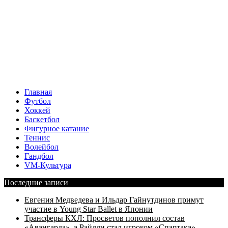
Главная
Футбол
Хоккей
Баскетбол
Фигурное катание
Теннис
Волейбол
Гандбол
VM-Культура
Последние записи
Евгения Медведева и Ильдар Гайнутдинов примут
участие в Young Star Ballet в Японии
Трансферы КХЛ: Просветов пополнил состав
«Авангарда», а Райлли стал игроком «Спартака»