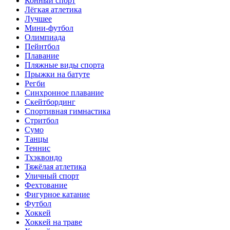
Конный спорт
Лёгкая атлетика
Лучшее
Мини-футбол
Олимпиада
Пейнтбол
Плавание
Пляжные виды спорта
Прыжки на батуте
Регби
Синхронное плавание
Скейтбординг
Спортивная гимнастика
Стритбол
Сумо
Танцы
Теннис
Тхэквондо
Тяжёлая атлетика
Уличный спорт
Фехтование
Фигурное катание
Футбол
Хоккей
Хоккей на траве