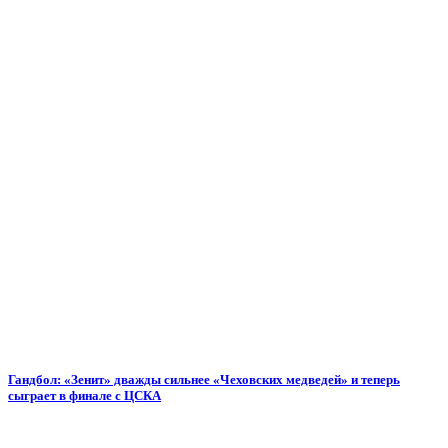
Гандбол: «Зенит» дважды сильнее «Чеховских медведей» и теперь
сыграет в финале с ЦСКА