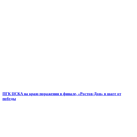
ПГК ЦСКА на краю поражения в финале, «Ростов-Дон» в шаге от
победы