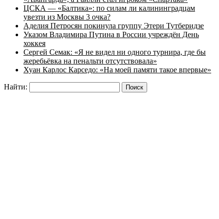
ЦСКА — «Балтика»: по силам ли калининградцам
увезти из Москвы 3 очка?
Аделия Петросян покинула группу Этери Тутберидзе
Указом Владимира Путина в России учреждён День
хоккея
Сергей Семак: «Я не видел ни одного турнира, где бы
жеребьёвка на пенальти отсутствовала»
Хуан Карлос Карседо: «На моей памяти такое впервые»
Найти: