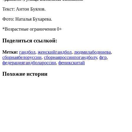
Текст: Антон Буялов.
Фото: Наталья Бухарева.
*Возрастные ограничения 0+
Поделиться ссылкой:
Метки:
гандбол
,
женскийгандбол
,
людмилабодниева
,
сборнаябелоруссии
,
сборнаяроссиипогандболу
,
фгр
,
федерациягандболароссии
,
феникскитай
Похожие истории