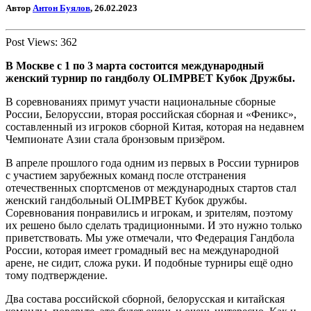
Автор
Антон Буялов
, 26.02.2023
Post Views:
362
В Москве с 1 по 3 марта состоится международный
женский турнир по гандболу OLIMPBET Кубок Дружбы.
В соревнованиях примут участи национальные сборные
России, Белоруссии, вторая российская сборная и «Феникс»,
составленный из игроков сборной Китая, которая на недавнем
Чемпионате Азии стала бронзовым призёром.
В апреле прошлого года одним из первых в России турниров
с участием зарубежных команд после отстранения
отечественных спортсменов от международных стартов стал
женский гандбольный OLIMPBET Кубок дружбы.
Соревнования понравились и игрокам, и зрителям, поэтому
их решено было сделать традиционными. И это нужно только
приветствовать. Мы уже отмечали, что Федерация Гандбола
России, которая имеет громадный вес на международной
арене, не сидит, сложа руки. И подобные турниры ещё одно
тому подтверждение.
Два состава российской сборной, белорусская и китайская