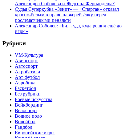
Александра Соболева и Жедсона Фернандеша?
Судья Суперкубка «Зенит» — «Спартак» отказал
красно-белым в праве на жеребьёвку перед
послематчевыми пенальти
Александр Соболев: «Бил туда, куда решил ещё до
игры»
Рубрики
VM-Культура
Авиаспорт
Автоспорт
Акробатика
Арт-футбол
Аэробика
Баскетбол
Без рубрики
Боевые искусства
Вейкбординг
Велоспорт
Водное поло
Волейбол
Гандбол
Европейские игры