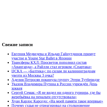
Свежие записи
Евгения Медведева и Ильдар Гайнутдинов примут
участие в Young Star Ballet в Японии
Трансферы КХЛ: Просветов пополнил состав
«Авангарда», а Райлли стал игроком «Спартака»
ЦСКА — «Балтика»: по силам ли калининградцам
увезти из Москвы 3 очка?
Аделия Петросян покинула группу Этери Тутберидзе
Указом Владимира Путина в России учреждён День
хоккея
Сергей Семак: «Я не видел ни одного турнира, где бы
жеребьёвка на пенальти отсутствовала»
Хуан Карлос Карседо: «На моей памяти такое впервые»
Почему судья не отреагировал на столкновение