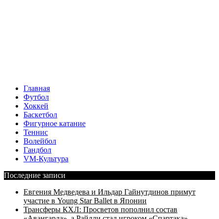
Главная
Футбол
Хоккей
Баскетбол
Фигурное катание
Теннис
Волейбол
Гандбол
VM-Культура
Последние записи
Евгения Медведева и Ильдар Гайнутдинов примут
участие в Young Star Ballet в Японии
Трансферы КХЛ: Просветов пополнил состав
«Авангарда», а Райлли стал игроком «Спартака»