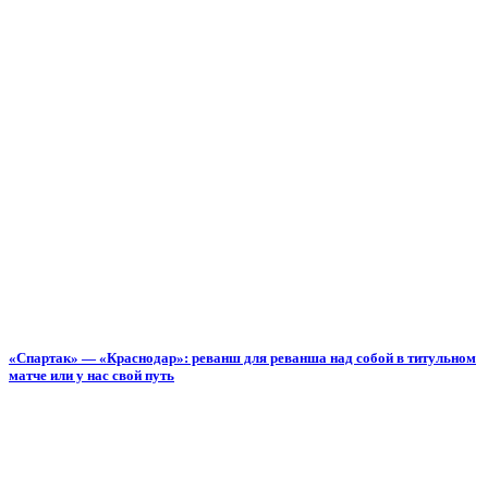
«Спартак» — «Краснодар»: реванш для реванша над собой в титульном
матче или у нас свой путь