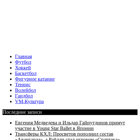
Главная
Футбол
Хоккей
Баскетбол
Фигурное катание
Теннис
Волейбол
Гандбол
VM-Культура
Последние записи
Евгения Медведева и Ильдар Гайнутдинов примут
участие в Young Star Ballet в Японии
Трансферы КХЛ: Просветов пополнил состав
«Авангарда», а Райлли стал игроком «Спартака»