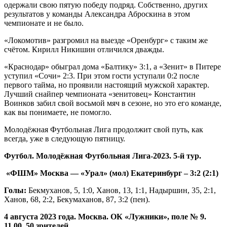
одержали свою пятую победу подряд. Собственно, других
результатов у команды Александра Аброскина в этом
чемпионате и не было.
«Локомотив» разгромил на выезде «Оренбург» с таким же
счётом. Кирилл Никишин отличился дважды.
«Краснодар» обыграл дома «Балтику» 3:1, а «Зенит» в Питере
уступил «Сочи» 2:3. При этом гости уступали 0:2 после
первого тайма, но проявили настоящий мужской характер.
Лучший снайпер чемпионата «зенитовец» Константин
Воинков забил свой восьмой мяч в сезоне, но это его команде,
как вы понимаете, не помогло.
Молодёжная Футбольная Лига продолжит свой путь, как
всегда, уже в следующую пятницу.
Футбол. Молодёжная Футбольная Лига-2023. 5-й тур.
«ФШМ» Москва — «Урал» (мол) Екатеринбург – 3:2 (2:1)
Голы:
Бекмуханов, 5, 1:0, Ханов, 13, 1:1, Надыршин, 35, 2:1,
Ханов, 68, 2:2, Бекумаханов, 87, 3:2 (пен).
4 августа 2023 года. Москва. ОК «Лужники», поле № 9.
11.00. 50 зрителей.