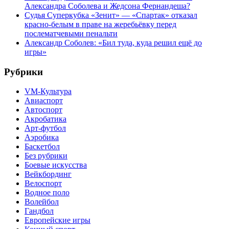
Александра Соболева и Жедсона Фернандеша?
Судья Суперкубка «Зенит» — «Спартак» отказал
красно-белым в праве на жеребьёвку перед
послематчевыми пенальти
Александр Соболев: «Бил туда, куда решил ещё до
игры»
Рубрики
VM-Культура
Авиаспорт
Автоспорт
Акробатика
Арт-футбол
Аэробика
Баскетбол
Без рубрики
Боевые искусства
Вейкбординг
Велоспорт
Водное поло
Волейбол
Гандбол
Европейские игры