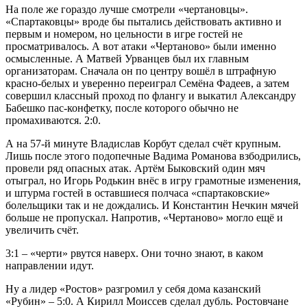
На поле же гораздо лучше смотрели «чертановцы».
«Спартаковцы» вроде бы пытались действовать активно и
первым и номером, но цельности в игре гостей не
просматривалось. А вот атаки «Чертаново» были именно
осмысленные. А Матвей Урванцев был их главным
организаторам. Сначала он по центру вошёл в штрафную
красно-белых и уверенно переиграл Семёна Фадеев, а затем
совершил классный проход по флангу и выкатил Александру
Бабешко пас-конфетку, после которого обычно не
промахиваются. 2:0.
А на 57-й минуте Владислав Корбут сделал счёт крупным.
Лишь после этого подопечные Вадима Романова взбодрились,
провели ряд опасных атак. Артём Быковский один мяч
отыграл, но Игорь Родькин внёс в игру грамотные изменения,
и штурма гостей в оставшиеся полчаса «спартаковские»
болельщики так и не дождались. И Константин Нечкин мячей
больше не пропускал. Напротив, «Чертаново» могло ещё и
увеличить счёт.
3:1 – «черти» рвутся наверх. Они точно знают, в каком
направлении идут.
Ну а лидер «Ростов» разгромил у себя дома казанский
«Рубин» – 5:0. А Кирилл Моиссев сделал дубль. Ростовчане