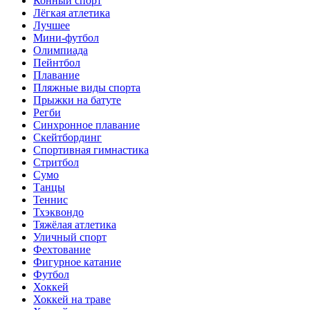
Конный спорт
Лёгкая атлетика
Лучшее
Мини-футбол
Олимпиада
Пейнтбол
Плавание
Пляжные виды спорта
Прыжки на батуте
Регби
Синхронное плавание
Скейтбординг
Спортивная гимнастика
Стритбол
Сумо
Танцы
Теннис
Тхэквондо
Тяжёлая атлетика
Уличный спорт
Фехтование
Фигурное катание
Футбол
Хоккей
Хоккей на траве