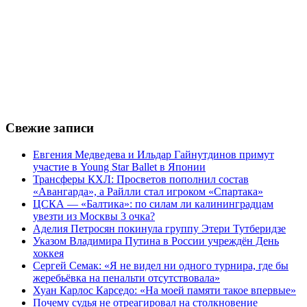
Свежие записи
Евгения Медведева и Ильдар Гайнутдинов примут
участие в Young Star Ballet в Японии
Трансферы КХЛ: Просветов пополнил состав
«Авангарда», а Райлли стал игроком «Спартака»
ЦСКА — «Балтика»: по силам ли калининградцам
увезти из Москвы 3 очка?
Аделия Петросян покинула группу Этери Тутберидзе
Указом Владимира Путина в России учреждён День
хоккея
Сергей Семак: «Я не видел ни одного турнира, где бы
жеребьёвка на пенальти отсутствовала»
Хуан Карлос Карседо: «На моей памяти такое впервые»
Почему судья не отреагировал на столкновение