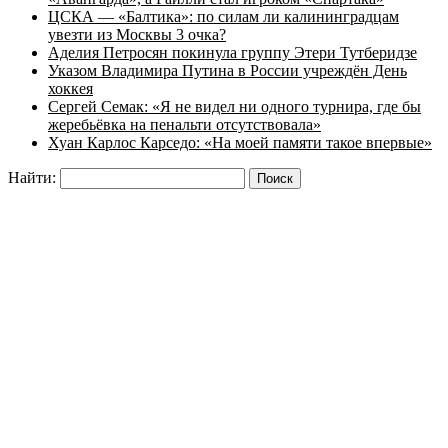
ЦСКА — «Балтика»: по силам ли калининградцам
увезти из Москвы 3 очка?
Аделия Петросян покинула группу Этери Тутберидзе
Указом Владимира Путина в России учреждён День
хоккея
Сергей Семак: «Я не видел ни одного турнира, где бы
жеребьёвка на пенальти отсутствовала»
Хуан Карлос Карседо: «На моей памяти такое впервые»
Найти: