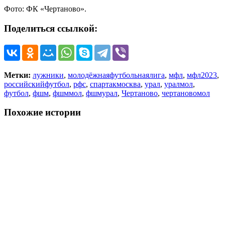
Фото: ФК «Чертаново».
Поделиться ссылкой:
Метки:
лужники
,
молодёжнаяфутбольнаялига
,
мфл
,
мфл2023
,
российскийфутбол
,
рфс
,
спартакмосква
,
урал
,
уралмол
,
футбол
,
фшм
,
фшммол
,
фшмурал
,
Чертаново
,
чертановомол
Похожие истории