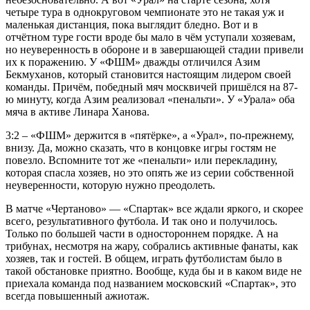
четыре тура в однокруговом чемпионате это не такая уж и
маленькая дистанция, пока выглядит бледно. Вот и в
отчётном туре гости вроде бы мало в чём уступали хозяевам,
но неуверенность в обороне и в завершающей стадии привели
их к поражению. У «ФШМ» дважды отличился Азим
Бекмуханов, который становится настоящим лидером своей
команды. Причём, победный мяч москвичей пришёлся на 87-
ю минуту, когда Азим реализовал «пенальти». У «Урала» оба
мяча в активе Линара Ханова.
3:2 – «ФШМ» держится в «пятёрке», а «Урал», по-прежнему,
внизу. Да, можно сказать, что в концовке игры гостям не
повезло. Вспомните тот же «пенальти» или перекладину,
которая спасла хозяев, но это опять же из серии собственной
неуверенности, которую нужно преодолеть.
В матче «Чертаново» — «Спартак» все ждали яркого, и скорее
всего, результативного футбола. И так оно и получилось.
Только по большей части в одностороннем порядке. А на
трибунах, несмотря на жару, собрались активные фанаты, как
хозяев, так и гостей. В общем, играть футболистам было в
такой обстановке приятно. Вообще, куда бы и в каком виде не
приехала команда под названием московский «Спартак», это
всегда повышенный ажиотаж.