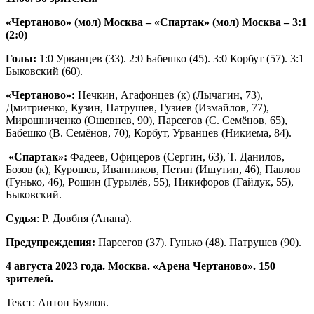
«Чертаново» (мол) Москва – «Спартак» (мол) Москва – 3:1
(2:0)
Голы:
1:0 Урванцев (33). 2:0 Бабешко (45). 3:0 Корбут (57). 3:1
Быковский (60).
«Чертаново»:
Нечкин, Агафонцев (к) (Лычагин, 73),
Дмитриенко, Кузин, Патрушев, Гузиев (Измайлов, 77),
Мирошниченко (Ошевнев, 90), Парсегов (С. Семёнов, 65),
Бабешко (В. Семёнов, 70), Корбут, Урванцев (Никиема, 84).
«Спартак»:
Фадеев, Офицеров (Сергин, 63), Т. Данилов,
Бозов (к), Курошев, Иванников, Петин (Ишутин, 46), Павлов
(Гунько, 46), Рощин (Гурылёв, 55), Никифоров (Гайдук, 55),
Быковский.
Судья
: Р. Довбня (Анапа).
Предупреждения:
Парсегов (37). Гунько (48). Патрушев (90).
4 августа 2023 года. Москва. «Арена Чертаново». 150
зрителей.
Текст: Антон Буялов.