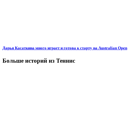
Дарья Касаткина много играет и готова к старту на Australian Open
Больше историй из Теннис