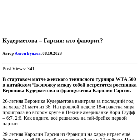
Кудерметова – Гарсия: кто фаворит?
Автор
Антон Буялов
, 08.10.2023
Post Views:
341
В стартовом матче женского теннисного турнира
WTA
500
в китайском Чжэнчжоу между собой встретятся россиянка
Вероника Кудерметова и француженка Каролин Гарсия.
26-летняя Вероника Кудерметова выиграла за последний год
на харде 21 матч из 36. На прошлой неделе 18-я ракетка мира
проиграла во втором круге в Пекине американке Кори Гауфф
– 6:7, 2:6. Как видите, всё решилось на тай-брейке первой
партии.
29-летняя Каролин Гарсия из Франции на харде играет ещё
больше – у неё 55 матчей за последний год и 33 победы. Ну а