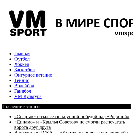
Главная
Футбол
Хоккей
Баскетбол
Фигурное катание
Теннис
Волейбол
Гандбол
VM-Культура
Последние записи
«Спартак» начал сезон крупной победой над «Родиной»
«Динамо» и «Крылья Советов» не смогли распечатать
ворота друг друга
В поединке ЦСКА — «Балтика» вопросы оставили обе