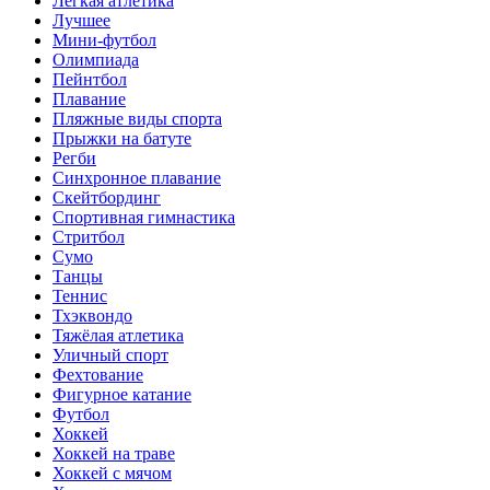
Лёгкая атлетика
Лучшее
Мини-футбол
Олимпиада
Пейнтбол
Плавание
Пляжные виды спорта
Прыжки на батуте
Регби
Синхронное плавание
Скейтбординг
Спортивная гимнастика
Стритбол
Сумо
Танцы
Теннис
Тхэквондо
Тяжёлая атлетика
Уличный спорт
Фехтование
Фигурное катание
Футбол
Хоккей
Хоккей на траве
Хоккей с мячом