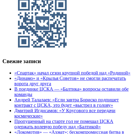
Свежие записи
«Спартак» начал сезон крупной победой над «Родиной»
«Динамо» и «Крылья Советов» не смогли распечатать
ворота друг друга
В поединке ЦСКА — «Балтика» вопросы оставили обе
команды
Андрей Талалаев: «Если завтра Бориско подпишет
контракт с ЦСКА, это будет «выстрел в голову»
Дмитрий Игдисамов: «У Кругового все передачи
космические»
Пропущенный на старте гол не помешал ЦСКА
одержать волевую победу над «Балтикой»
«Локомотив» — «Ахмат»: бескомпромиссная битва в