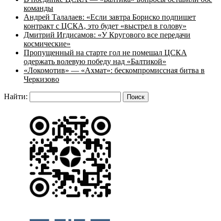
команды
Андрей Талалаев: «Если завтра Бориско подпишет
контракт с ЦСКА, это будет «выстрел в голову»
Дмитрий Игдисамов: «У Кругового все передачи
космические»
Пропущенный на старте гол не помешал ЦСКА
одержать волевую победу над «Балтикой»
«Локомотив» — «Ахмат»: бескомпромиссная битва в
Черкизово
Найти: