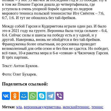
в том же Пекине Гарсия дошла до четвертьфинала, где
уступила в очень упорной борьбе одному из лидеров
мирового тенниса польской теннисистке Иге Свёнтек – 7:6,
6:7, 1:6. И тут не обошлось без тай-брейков.
Между собой Гарсия и Кудерметова играли один раз. И было
это в 2021 году на грунте. Вероника была тогда сильнее – 6:4,
6:4. Сейчас силы и шансы на победу есть и у одной, и у
другой. Наверняка, вновь не обойдётся и без тай-брейков.
Француженка более опытныая, но россиянка проводит
великолепный для себя сезон и без боя не сдастся. Но победит,
всё-таки, 10-я ракетка мира и 6-я «сеяная» в Чжэнчжоу Гарсия.
В трёх партиях.
Текст: Антон Буялов.
Фото: Олег Бухарев.
Поделиться ссылкой:
Метки:
wta
,
вероникакудерметова
,
женскийтеннис
,
теннис