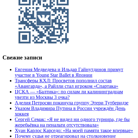
Свежие записи
Евгения Медведева и Ильдар Гайнутдинов примут
участие в Young Star Ballet в Японии
Трансферы КХЛ: Просветов пополнил состав
«Авангарда», а Райлли стал игроком «Спартака»
ЦСКА — «Балтика»: по силам ли калининградцам
увезти из Москвы 3 очка?
Аделия Петросян покинула группу Этери Тутберидзе
Указом Владимира Путина в России учреждён День
хоккея
Сергей Семак: «Я не видел ни одного турнира, где бы
жеребьёвка на пенальти отсутствовала»
Хуан Карлос Карседо: «На моей памяти такое впервые»
Почему судья не отреагировал на столкновение