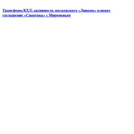
Трансферы КХЛ: активность московского «Динамо» и новое
соглашение «Спартака» с Мироновым