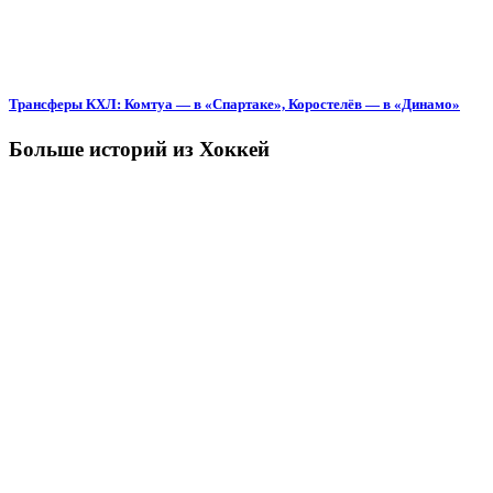
Трансферы КХЛ: Комтуа — в «Спартаке», Коростелёв — в «Динамо»
Больше историй из Хоккей