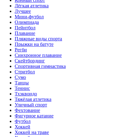
Конный спорт
Лёгкая атлетика
Лучшее
Мини-футбол
Олимпиада
Пейнтбол
Плавание
Пляжные виды спорта
Прыжки на батуте
Регби
Синхронное плавание
Скейтбординг
Спортивная гимнастика
Стритбол
Сумо
Танцы
Теннис
Тхэквондо
Тяжёлая атлетика
Уличный спорт
Фехтование
Фигурное катание
Футбол
Хоккей
Хоккей на траве