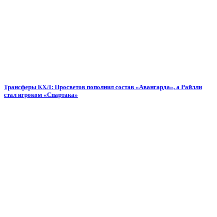
Трансферы КХЛ: Просветов пополнил состав «Авангарда», а Райлли
стал игроком «Спартака»