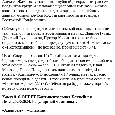
Алексея Жамнова установила клубный рекорд, выиграв семь
поединков кряду. И называя вещи своими именами, можно
констатировать: лидер «Запада» и один из сильнейших на
данный момент клубов КХЛ играет против аутсайдера
Восточной Конференции.
Сейчас уже очевидно, у владивостокской команды что-то не
так – всего пять побед в восемнадцати матчах. Даниил Гутик,
Дмитрий Бучельников, Прохор Корбит и их партнёры
стараются, как это было в предыдущем матче в Нижнекамске
с «Нефтехимиком», но всё равно, проигрывают (3:4).
Ну а «Спартак» хорош. На Тихий океан команда едет с
Чёрного моря, где дважды были обыграны совсем не слабые в
этом сезоне «Сочи» — 5:2, 3:1. Николай Голдобин, Иван
Морозов, Павел Порядин и компания едут за победой и в
гости к «Адмиралу». В последних 17 очных матчах красно-
белые победили в десяти. В том числе и в прошлом сезоне на
«Фетисов-Арене» (2:1(Б)). Сейчас игра будет тоже упорной,
но верх опять возьмут гости.
Хоккей. ФОНБЕТ Континентальная Хоккейная
Лига-2023/2024. Регулярный чемпионат.
«Адмирал»
– «Спартак»