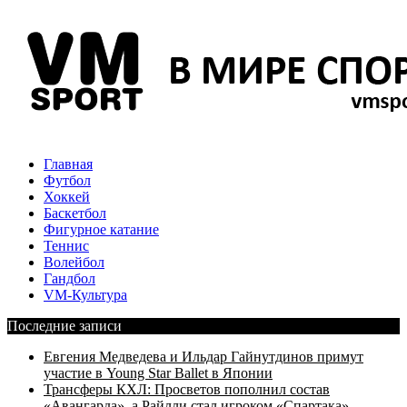
Главная
Футбол
Хоккей
Баскетбол
Фигурное катание
Теннис
Волейбол
Гандбол
VM-Культура
Последние записи
Евгения Медведева и Ильдар Гайнутдинов примут
участие в Young Star Ballet в Японии
Трансферы КХЛ: Просветов пополнил состав
«Авангарда», а Райлли стал игроком «Спартака»