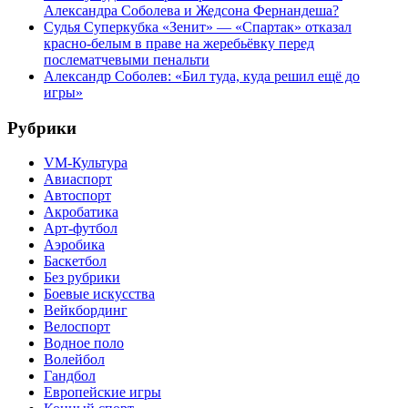
Александра Соболева и Жедсона Фернандеша?
Судья Суперкубка «Зенит» — «Спартак» отказал
красно-белым в праве на жеребьёвку перед
послематчевыми пенальти
Александр Соболев: «Бил туда, куда решил ещё до
игры»
Рубрики
VM-Культура
Авиаспорт
Автоспорт
Акробатика
Арт-футбол
Аэробика
Баскетбол
Без рубрики
Боевые искусства
Вейкбординг
Велоспорт
Водное поло
Волейбол
Гандбол
Европейские игры