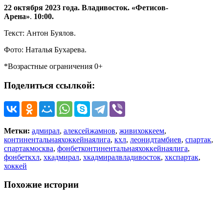
22 октября 2023 года. Владивосток. «Фетисов-
Арена»
.
10:00.
Текст: Антон Буялов.
Фото: Наталья Бухарева.
*Возрастные ограничения 0+
Поделиться ссылкой:
Метки:
адмирал
,
алексейжамнов
,
живихоккеем
,
континентальнаяхоккейнаялига
,
кхл
,
леонидтамбиев
,
спартак
,
спартакмосква
,
фонбетконтинентальнаяхоккейнаялига
,
фонбеткхл
,
хкадмирал
,
хкадмиралвладивосток
,
хкспартак
,
хоккей
Похожие истории