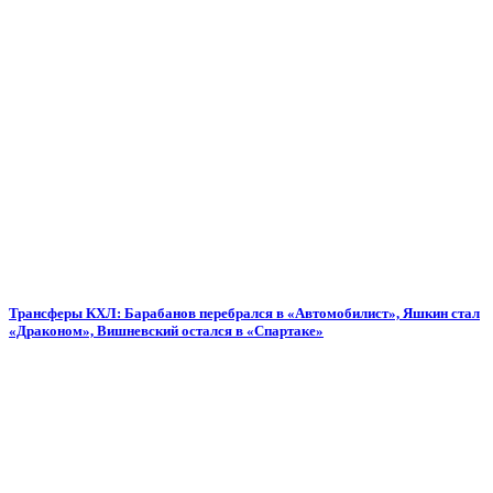
Трансферы КХЛ: Барабанов перебрался в «Автомобилист», Яшкин стал
«Драконом», Вишневский остался в «Спартаке»