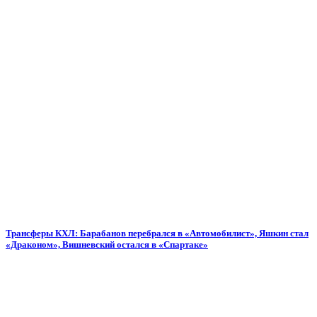
Трансферы КХЛ: Барабанов перебрался в «Автомобилист», Яшкин стал
«Драконом», Вишневский остался в «Спартаке»