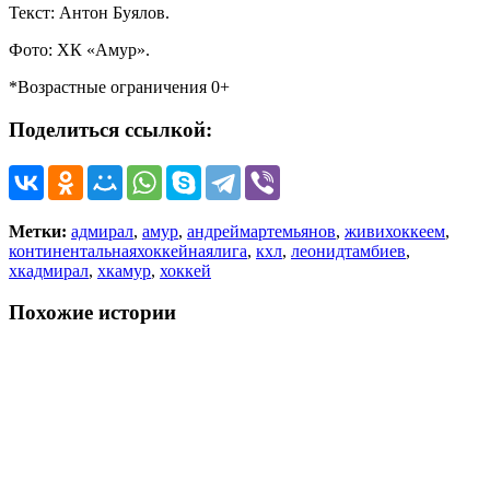
Текст: Антон Буялов.
Фото: ХК «Амур».
*Возрастные ограничения 0+
Поделиться ссылкой:
Метки:
адмирал
,
амур
,
андреймартемьянов
,
живихоккеем
,
континентальнаяхоккейнаялига
,
кхл
,
леонидтамбиев
,
хкадмирал
,
хкамур
,
хоккей
Похожие истории