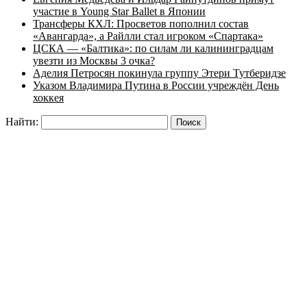
участие в Young Star Ballet в Японии
Трансферы КХЛ: Просветов пополнил состав
«Авангарда», а Райлли стал игроком «Спартака»
ЦСКА — «Балтика»: по силам ли калининградцам
увезти из Москвы 3 очка?
Аделия Петросян покинула группу Этери Тутберидзе
Указом Владимира Путина в России учреждён День
хоккея
Найти: