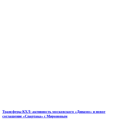
Трансферы КХЛ: активность московского «Динамо» и новое
соглашение «Спартака» с Мироновым