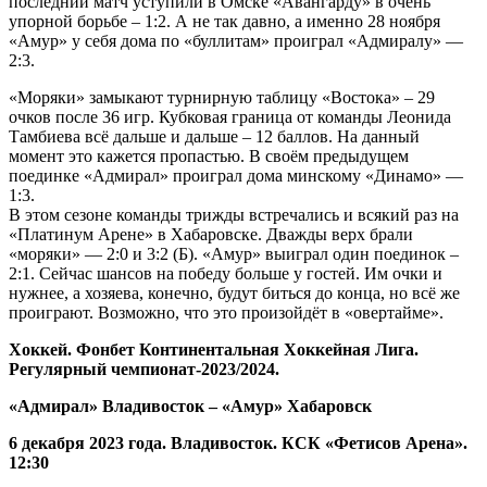
последний матч уступили в Омске «Авангарду» в очень
упорной борьбе – 1:2. А не так давно, а именно 28 ноября
«Амур» у себя дома по «буллитам» проиграл «Адмиралу» —
2:3.
«Моряки» замыкают турнирную таблицу «Востока» – 29
очков после 36 игр. Кубковая граница от команды Леонида
Тамбиева всё дальше и дальше – 12 баллов. На данный
момент это кажется пропастью. В своём предыдущем
поединке «Адмирал» проиграл дома минскому «Динамо» —
1:3.
В этом сезоне команды трижды встречались и всякий раз на
«Платинум Арене» в Хабаровске. Дважды верх брали
«моряки» — 2:0 и 3:2 (Б). «Амур» выиграл один поединок –
2:1. Сейчас шансов на победу больше у гостей. Им очки и
нужнее, а хозяева, конечно, будут биться до конца, но всё же
проиграют. Возможно, что это произойдёт в «овертайме».
Хоккей. Фонбет Континентальная Хоккейная Лига.
Регулярный чемпионат-2023/2024.
«Адмирал» Владивосток – «Амур» Хабаровск
6 декабря 2023 года. Владивосток. КСК «Фетисов Арена».
12:30