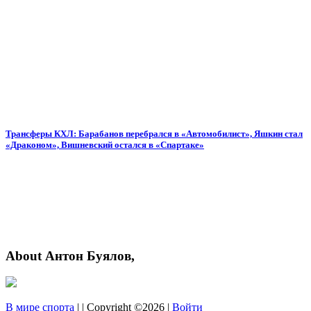
Трансферы КХЛ: Барабанов перебрался в «Автомобилист», Яшкин стал
«Драконом», Вишневский остался в «Спартаке»
About Антон Буялов,
В мире спорта
| | Copyright ©2026 |
Войти