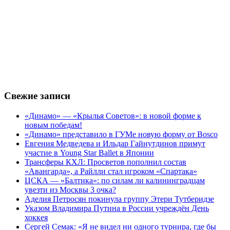
Свежие записи
«Динамо» — «Крылья Советов»: в новой форме к
новым победам!
«Динамо» представило в ГУМе новую форму от Bosco
Евгения Медведева и Ильдар Гайнутдинов примут
участие в Young Star Ballet в Японии
Трансферы КХЛ: Просветов пополнил состав
«Авангарда», а Райлли стал игроком «Спартака»
ЦСКА — «Балтика»: по силам ли калининградцам
увезти из Москвы 3 очка?
Аделия Петросян покинула группу Этери Тутберидзе
Указом Владимира Путина в России учреждён День
хоккея
Сергей Семак: «Я не видел ни одного турнира, где бы