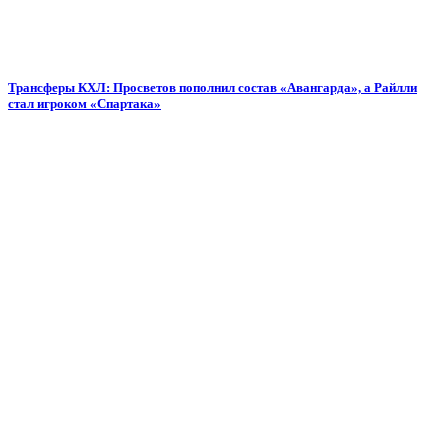
Трансферы КХЛ: Просветов пополнил состав «Авангарда», а Райлли
стал игроком «Спартака»