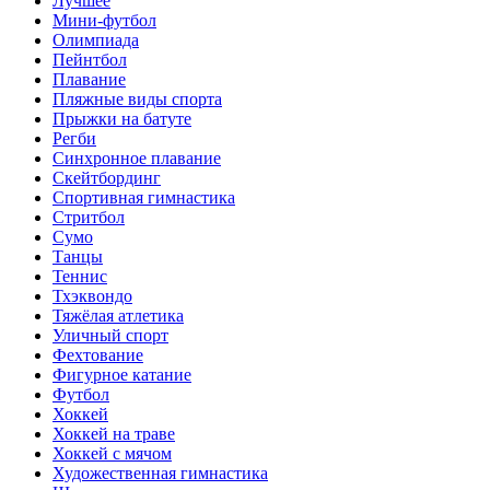
Лучшее
Мини-футбол
Олимпиада
Пейнтбол
Плавание
Пляжные виды спорта
Прыжки на батуте
Регби
Синхронное плавание
Скейтбординг
Спортивная гимнастика
Стритбол
Сумо
Танцы
Теннис
Тхэквондо
Тяжёлая атлетика
Уличный спорт
Фехтование
Фигурное катание
Футбол
Хоккей
Хоккей на траве
Хоккей с мячом
Художественная гимнастика