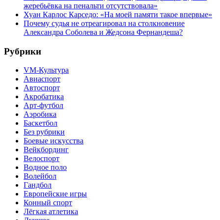
жеребьёвка на пенальти отсутствовала»
Хуан Карлос Карседо: «На моей памяти такое впервые»
Почему судья не отреагировал на столкновение
Александра Соболева и Жедсона Фернандеша?
Рубрики
VM-Культура
Авиаспорт
Автоспорт
Акробатика
Арт-футбол
Аэробика
Баскетбол
Без рубрики
Боевые искусства
Вейкбординг
Велоспорт
Водное поло
Волейбол
Гандбол
Европейские игры
Конный спорт
Лёгкая атлетика