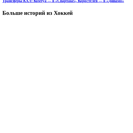
Трансферы КХЛ: Комтуа — в «Спартаке», Коростелёв — в «Динамо»
Больше историй из Хоккей