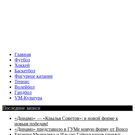
Главная
Футбол
Хоккей
Баскетбол
Фигурное катание
Теннис
Волейбол
Гандбол
VM-Культура
Последние записи
«Динамо» — «Крылья Советов»: в новой форме к
новым победам!
«Динамо» представило в ГУМе новую форму от Bosco
Евгения Медведева и Ильдар Гайнутдинов примут