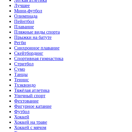
Лёгкая атлетика
Лучшее
Мини-футбол
Олимпиада
Пейнтбол
Плавание
Пляжные виды спорта
Прыжки на батуте
Регби
Синхронное плавание
Скейтбординг
Спортивная гимнастика
Стритбол
Сумо
Танцы
Теннис
Тхэквондо
Тяжёлая атлетика
Уличный спорт
Фехтование
Фигурное катание
Футбол
Хоккей
Хоккей на траве
Хоккей с мячом