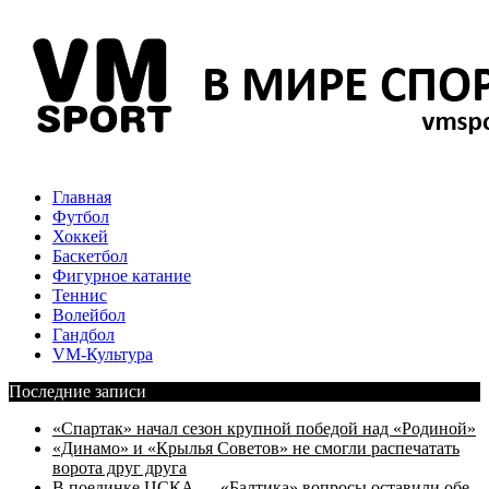
Главная
Футбол
Хоккей
Баскетбол
Фигурное катание
Теннис
Волейбол
Гандбол
VM-Культура
Последние записи
«Спартак» начал сезон крупной победой над «Родиной»
«Динамо» и «Крылья Советов» не смогли распечатать
ворота друг друга
В поединке ЦСКА — «Балтика» вопросы оставили обе