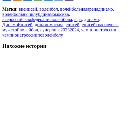
Метки:
вкенисей
,
волейбол
,
волейбольнаяаренадинамо
,
волейбольныйклубдинамомосква
,
всероссийскаяфедерацияволейбола
,
вфв
,
динамо
,
ДинамоЕнисей
,
динамомосква
,
енисей
,
енисейкрасноярск
,
мужскойволейбол
,
суперлига20232024
,
чемпионатроссии
,
чемпионатроссииповолейболу
Похожие истории