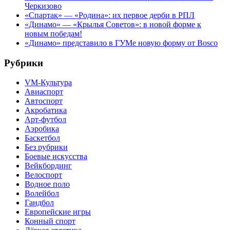
Черкизово
«Спартак» — «Родина»: их первое дерби в РПЛ
«Динамо» — «Крылья Советов»: в новой форме к
новым победам!
«Динамо» представило в ГУМе новую форму от Bosco
Рубрики
VM-Культура
Авиаспорт
Автоспорт
Акробатика
Арт-футбол
Аэробика
Баскетбол
Без рубрики
Боевые искусства
Вейкбординг
Велоспорт
Водное поло
Волейбол
Гандбол
Европейские игры
Конный спорт