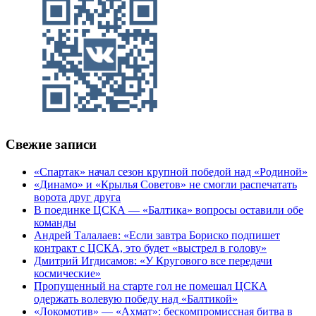
Свежие записи
«Спартак» начал сезон крупной победой над «Родиной»
«Динамо» и «Крылья Советов» не смогли распечатать
ворота друг друга
В поединке ЦСКА — «Балтика» вопросы оставили обе
команды
Андрей Талалаев: «Если завтра Бориско подпишет
контракт с ЦСКА, это будет «выстрел в голову»
Дмитрий Игдисамов: «У Кругового все передачи
космические»
Пропущенный на старте гол не помешал ЦСКА
одержать волевую победу над «Балтикой»
«Локомотив» — «Ахмат»: бескомпромиссная битва в