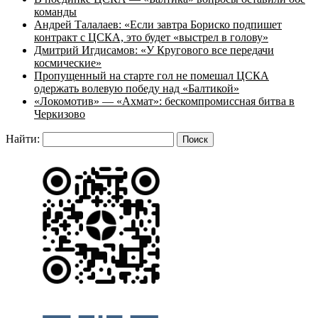
команды
Андрей Талалаев: «Если завтра Бориско подпишет
контракт с ЦСКА, это будет «выстрел в голову»
Дмитрий Игдисамов: «У Кругового все передачи
космические»
Пропущенный на старте гол не помешал ЦСКА
одержать волевую победу над «Балтикой»
«Локомотив» — «Ахмат»: бескомпромиссная битва в
Черкизово
Найти: