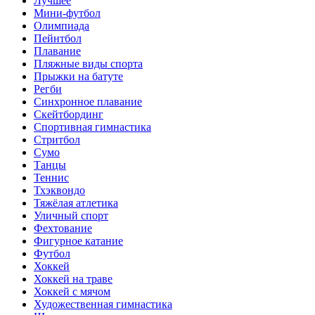
Лучшее
Мини-футбол
Олимпиада
Пейнтбол
Плавание
Пляжные виды спорта
Прыжки на батуте
Регби
Синхронное плавание
Скейтбординг
Спортивная гимнастика
Стритбол
Сумо
Танцы
Теннис
Тхэквондо
Тяжёлая атлетика
Уличный спорт
Фехтование
Фигурное катание
Футбол
Хоккей
Хоккей на траве
Хоккей с мячом
Художественная гимнастика