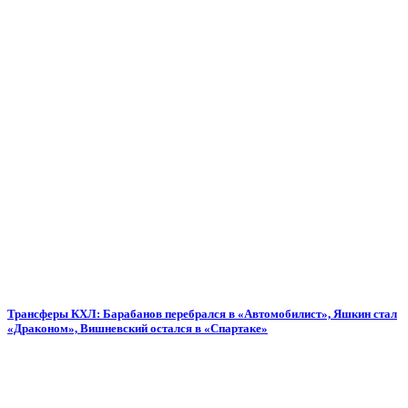
Трансферы КХЛ: Барабанов перебрался в «Автомобилист», Яшкин стал
«Драконом», Вишневский остался в «Спартаке»