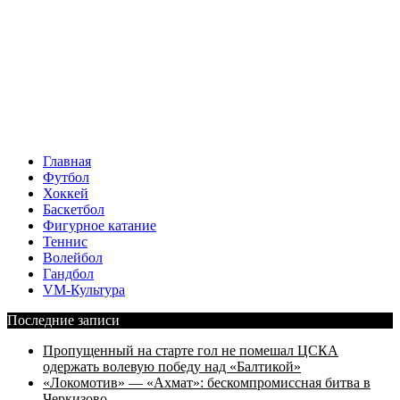
Главная
Футбол
Хоккей
Баскетбол
Фигурное катание
Теннис
Волейбол
Гандбол
VM-Культура
Последние записи
Пропущенный на старте гол не помешал ЦСКА
одержать волевую победу над «Балтикой»
«Локомотив» — «Ахмат»: бескомпромиссная битва в
Черкизово