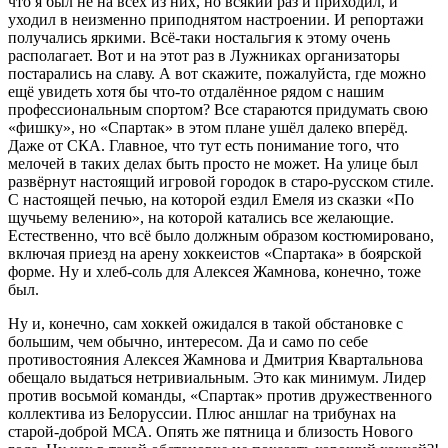
что я был не на всех из них, но всякий раз и приходил, и
уходил в неизменно приподнятом настроении. И репортажи
получались яркими. Всё-таки ностальгия к этому очень
располагает. Вот и на этот раз в Лужниках организаторы
постарались на славу. А вот скажите, пожалуйста, где можно
ещё увидеть хотя бы что-то отдалённое рядом с нашим
профессиональным спортом? Все стараются придумать свою
«фишку», но «Спартак» в этом плане ушёл далеко вперёд.
Даже от СКА. Главное, что тут есть понимание того, что
мелочей в таких делах быть просто не может. На улице был
развёрнут настоящий игровой городок в старо-русском стиле.
С настоящей печью, на которой ездил Емеля из сказки «По
щучьему велению», на которой катались все желающие.
Естественно, что всё было должным образом костюмировано,
включая приезд на арену хоккеистов «Спартака» в боярской
форме. Ну и хлеб-соль для Алексея Жамнова, конечно, тоже
был.
Ну и, конечно, сам хоккей ожидался в такой обстановке с
большим, чем обычно, интересом. Да и само по себе
противостояния Алексея Жамнова и Дмитрия Квартальнова
обещало выдаться нетривиальным. Это как минимум. Лидер
против восьмой команды, «Спартак» против дружественного
коллектива из Белоруссии. Плюс аншлаг на трибунах на
старой-доброй МСА. Опять же пятница и близость Нового