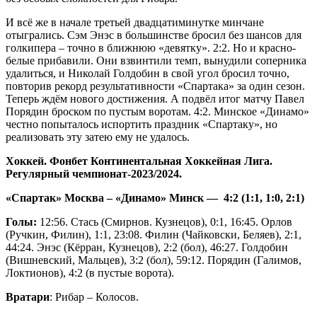
И всё же в начале третьей двадцатиминутке минчане
отыгрались. Сэм Энэс в большинстве бросил без шансов для
голкипера – точно в ближнюю «девятку». 2:2. Но и красно-
белые прибавили. Они взвинтили темп, вынудили соперника
удалиться, и Николай Голдобин в свой угол бросил точно,
повторив рекорд результативности «Спартака» за один сезон.
Теперь ждём нового достижения. А подвёл итог матчу Павел
Порядин броском по пустым воротам. 4:2. Минское «Динамо»
честно попыталось испортить праздник «Спартаку», но
реализовать эту затею ему не удалось.
Хоккей. Фонбет Континентальная Хоккейная Лига.
Регулярный чемпионат-2023/2024.
«Спартак» Москва – «Динамо» Минск — 4:2 (1:1, 1:0, 2:1)
Голы:
12:56. Стась (Смирнов. Кузнецов), 0:1, 16:45. Орлов
(Ручкин, Филин), 1:1, 23:08. Филин (Чайковски, Беляев), 2:1,
44:24. Энэс (Кёрран, Кузнецов), 2:2 (бол), 46:27. Голдобин
(Вишневский, Мальцев), 3:2 (бол), 59:12. Порядин (Галимов,
Локтионов), 4:2 (в пустые ворота).
Вратари
: Рибар – Колосов.