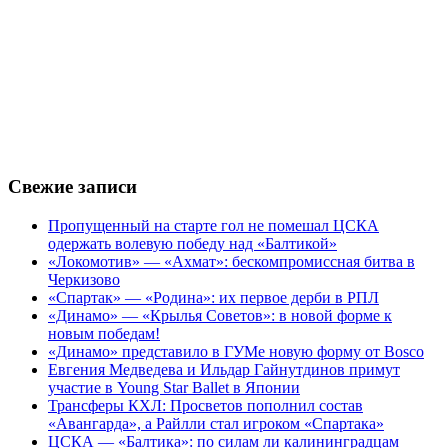
Свежие записи
Пропущенный на старте гол не помешал ЦСКА
одержать волевую победу над «Балтикой»
«Локомотив» — «Ахмат»: бескомпромиссная битва в
Черкизово
«Спартак» — «Родина»: их первое дерби в РПЛ
«Динамо» — «Крылья Советов»: в новой форме к
новым победам!
«Динамо» представило в ГУМе новую форму от Bosco
Евгения Медведева и Ильдар Гайнутдинов примут
участие в Young Star Ballet в Японии
Трансферы КХЛ: Просветов пополнил состав
«Авангарда», а Райлли стал игроком «Спартака»
ЦСКА — «Балтика»: по силам ли калининградцам