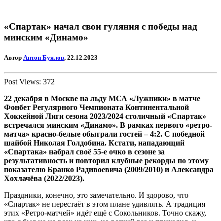
«Спартак» начал свои гуляния с победы над
минским «Динамо»
Автор
Антон Буялов
, 22.12.2023
Post Views:
372
22 декабря в Москве на льду МСА «Лужники» в матче
Фонбет Регулярного Чемпионата Континентальной
Хоккейной Лиги сезона 2023/2024 столичный «Спартак»
встречался минским «Динамо». В рамках первого «ретро-
матча» красно-белые обыграли гостей – 4:2. С победной
шайбой Николая Голдобина. Кстати, нападающий
«Спартака» набрал своё 55-е очко в сезоне за
результативность и повторил клубные рекорды по этому
показателю Бранко Радивоевича (2009/2010) и Александра
Хохлачёва (2022/2023).
Праздники, конечно, это замечательно. И здорово, что
«Спартак» не перестаёт в этом плане удивлять. А традиция
этих «Ретро-матчей» идёт ещё с Сокольников. Точно скажу,