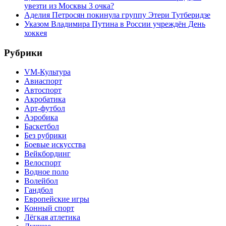
увезти из Москвы 3 очка?
Аделия Петросян покинула группу Этери Тутберидзе
Указом Владимира Путина в России учреждён День
хоккея
Рубрики
VM-Культура
Авиаспорт
Автоспорт
Акробатика
Арт-футбол
Аэробика
Баскетбол
Без рубрики
Боевые искусства
Вейкбординг
Велоспорт
Водное поло
Волейбол
Гандбол
Европейские игры
Конный спорт
Лёгкая атлетика