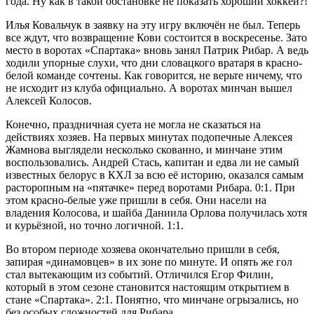
года. Ну как в такой обстановке не показать хороший хоккей?!
Илья Ковальчук в заявку на эту игру включён не был. Теперь
все ждут, что возвращение Кови состоится в воскресенье. Зато
место в воротах «Спартака» вновь занял Патрик Рибар. А ведь
ходили упорные слухи, что дни словацкого вратаря в красно-
белой команде сочтены. Как говорится, не верьте ничему, что
не исходит из клуба официально. А воротах минчан вышел
Алексей Колосов.
Конечно, праздничная суета не могла не сказаться на
действиях хозяев. На первых минутах подопечные Алексея
Жамнова выглядели несколько скованно, и минчане этим
воспользовались. Андрей Стась, капитан и едва ли не самый
известных белорус в КХЛ за всю её историю, оказался самым
расторопным на «пятачке» перед воротами Рибара. 0:1. При
этом красно-белые уже пришли в себя. Они насели на
владения Колосова, и шайба Даниила Орлова получилась хотя
и курьёзной, но точно логичной. 1:1.
Во втором периоде хозяева окончательно пришли в себя,
запирая «динамовцев» в их зоне по минуте. И опять же гол
стал вытекающим из событий. Отличился Егор Филин,
который в этом сезоне становится настоящим открытием в
стане «Спартака». 2:1. Понятно, что минчане огрызались, но
без особых сложностей для Рибара.