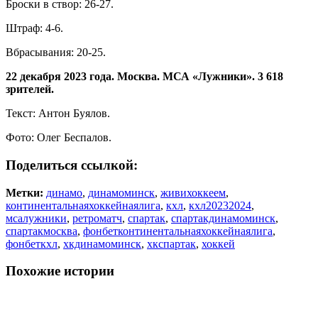
Броски в створ: 26-27.
Штраф: 4-6.
Вбрасывания: 20-25.
22 декабря 2023 года. Москва. МСА «Лужники». 3 618
зрителей.
Текст: Антон Буялов.
Фото: Олег Беспалов.
Поделиться ссылкой:
Метки:
динамо
,
динамоминск
,
живихоккеем
,
континентальнаяхоккейнаялига
,
кхл
,
кхл20232024
,
мсалужники
,
ретроматч
,
спартак
,
спартакдинамоминск
,
спартакмосква
,
фонбетконтинентальнаяхоккейнаялига
,
фонбеткхл
,
хкдинамоминск
,
хкспартак
,
хоккей
Похожие истории