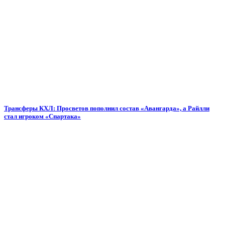
Трансферы КХЛ: Просветов пополнил состав «Авангарда», а Райлли
стал игроком «Спартака»