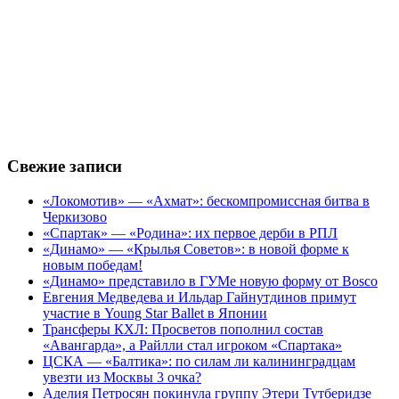
Свежие записи
«Локомотив» — «Ахмат»: бескомпромиссная битва в
Черкизово
«Спартак» — «Родина»: их первое дерби в РПЛ
«Динамо» — «Крылья Советов»: в новой форме к
новым победам!
«Динамо» представило в ГУМе новую форму от Bosco
Евгения Медведева и Ильдар Гайнутдинов примут
участие в Young Star Ballet в Японии
Трансферы КХЛ: Просветов пополнил состав
«Авангарда», а Райлли стал игроком «Спартака»
ЦСКА — «Балтика»: по силам ли калининградцам
увезти из Москвы 3 очка?
Аделия Петросян покинула группу Этери Тутберидзе