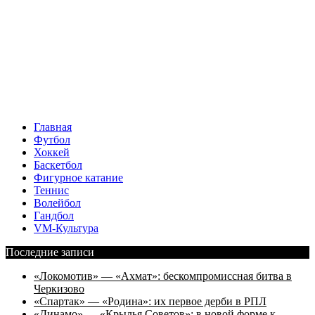
Главная
Футбол
Хоккей
Баскетбол
Фигурное катание
Теннис
Волейбол
Гандбол
VM-Культура
Последние записи
«Локомотив» — «Ахмат»: бескомпромиссная битва в
Черкизово
«Спартак» — «Родина»: их первое дерби в РПЛ
«Динамо» — «Крылья Советов»: в новой форме к