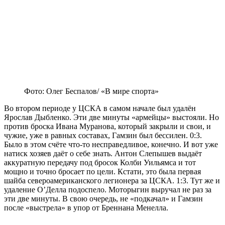
Фото: Олег Беспалов/ «В мире спорта»
Во втором периоде у ЦСКА в самом начале был удалён
Ярослав Дыбленко. Эти две минуты «армейцы» выстояли. Но
против броска Ивана Муранова, который закрыли и свои, и
чужие, уже в равных составах, Гамзин был бессилен. 0:3.
Было в этом счёте что-то несправедливое, конечно. И вот уже
натиск хозяев даёт о себе знать. Антон Слепышев выдаёт
аккуратную передачу под бросок Колби Уильямса и тот
мощно и точно бросает по цели. Кстати, это была первая
шайба североамериканского легионера за ЦСКА. 1:3. Тут же и
удаление О’Делла подоспело. Моторыгин выручал не раз за
эти две минуты. В свою очередь, не «подкачал» и Гамзин
после «выстрела» в упор от Бреннана Менелла.