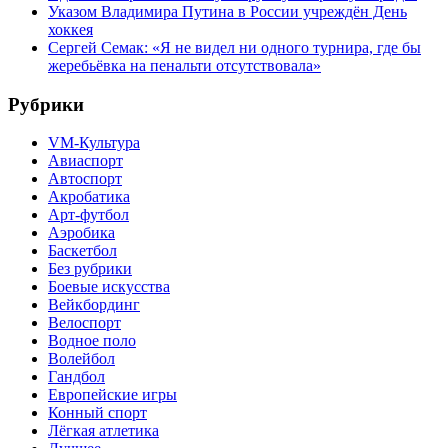
Указом Владимира Путина в России учреждён День
хоккея
Сергей Семак: «Я не видел ни одного турнира, где бы
жеребьёвка на пенальти отсутствовала»
Рубрики
VM-Культура
Авиаспорт
Автоспорт
Акробатика
Арт-футбол
Аэробика
Баскетбол
Без рубрики
Боевые искусства
Вейкбординг
Велоспорт
Водное поло
Волейбол
Гандбол
Европейские игры
Конный спорт
Лёгкая атлетика