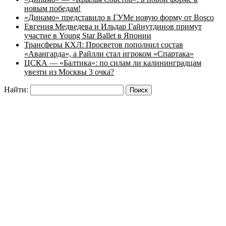
новым победам!
«Динамо» представило в ГУМе новую форму от Bosco
Евгения Медведева и Ильдар Гайнутдинов примут
участие в Young Star Ballet в Японии
Трансферы КХЛ: Просветов пополнил состав
«Авангарда», а Райлли стал игроком «Спартака»
ЦСКА — «Балтика»: по силам ли калининградцам
увезти из Москвы 3 очка?
Найти: