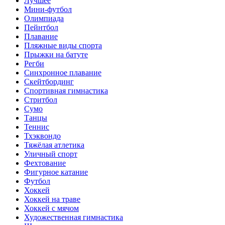
Лучшее
Мини-футбол
Олимпиада
Пейнтбол
Плавание
Пляжные виды спорта
Прыжки на батуте
Регби
Синхронное плавание
Скейтбординг
Спортивная гимнастика
Стритбол
Сумо
Танцы
Теннис
Тхэквондо
Тяжёлая атлетика
Уличный спорт
Фехтование
Фигурное катание
Футбол
Хоккей
Хоккей на траве
Хоккей с мячом
Художественная гимнастика