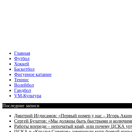
Главная
Футбол
Хоккей
Баскетбол
Фигурное катание
Теннис
Волейбол
Гандбол
VM-Культура
Последние записи
Дмитрий Игдисамов: «Первый номер у нас – Игорь Акин
Сергей Булатов: «Мы должны быть быстрыми и колючим
Работы впереди – непочатый край, или почему ЦСКА уп
ЦСКА и «Крылья Советов» завершили матч боевой ничь