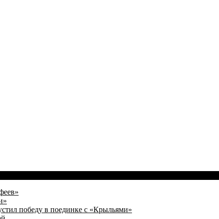
феев»
и»
устил победу в поединке с «Крыльями»
ей