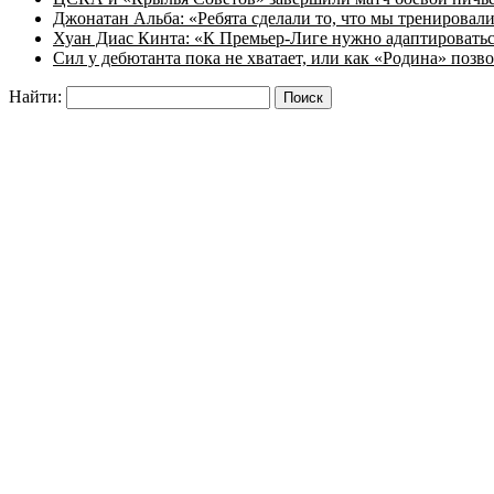
Джонатан Альба: «Ребята сделали то, что мы тренировал
Хуан Диас Кинта: «К Премьер-Лиге нужно адаптировать
Сил у дебютанта пока не хватает, или как «Родина» позв
Найти: