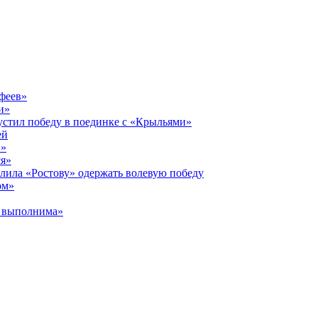
феев»
и»
устил победу в поединке с «Крыльями»
ей
и»
ся»
олила «Ростову» одержать волевую победу
ом»
я выполнима»