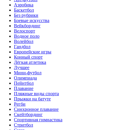
Аэробика
Баскетбол
Без рубрики
Боевые искусства
Вейкбординг
Велоспорт
Водное поло
Волейбол
Гандбол
Европейские игры
Конный спорт
Лёгкая атлетика
Лучшее
Мини-футбол
Олимпиада
Пейнтбол
Плавание
Пляжные виды спорта
Прыжки на батуте
Регби
Синхронное плавание
Скейтбординг
Спортивная гимнастика
Стритбол