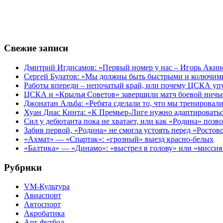
Свежие записи
Дмитрий Игдисамов: «Первый номер у нас – Игорь Акин
Сергей Булатов: «Мы должны быть быстрыми и колючим
Работы впереди – непочатый край, или почему ЦСКА уп
ЦСКА и «Крылья Советов» завершили матч боевой ничь
Джонатан Альба: «Ребята сделали то, что мы тренировал
Хуан Диас Кинта: «К Премьер-Лиге нужно адаптировать
Сил у дебютанта пока не хватает, или как «Родина» позв
Забив первой, «Родина» не смогла устоять перед «Ростов
«Ахмат» — «Спартак»: «грозный» выезд красно-белых
«Балтика» — «Динамо»: «выстрел в голову» или «мисси
Рубрики
VM-Культура
Авиаспорт
Автоспорт
Акробатика
Арт-футбол