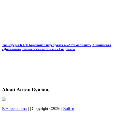
Трансферы КХЛ: Барабанов перебрался в «Автомобилист», Яшкин стал
«Драконом», Вишневский остался в «Спартаке»
About Антон Буялов,
В мире спорта
| | Copyright ©2026 |
Войти