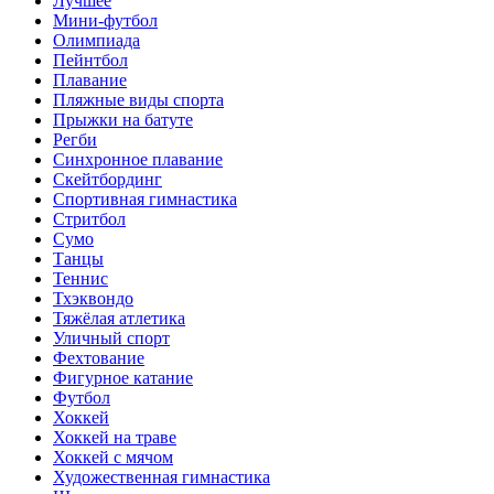
Лучшее
Мини-футбол
Олимпиада
Пейнтбол
Плавание
Пляжные виды спорта
Прыжки на батуте
Регби
Синхронное плавание
Скейтбординг
Спортивная гимнастика
Стритбол
Сумо
Танцы
Теннис
Тхэквондо
Тяжёлая атлетика
Уличный спорт
Фехтование
Фигурное катание
Футбол
Хоккей
Хоккей на траве
Хоккей с мячом
Художественная гимнастика