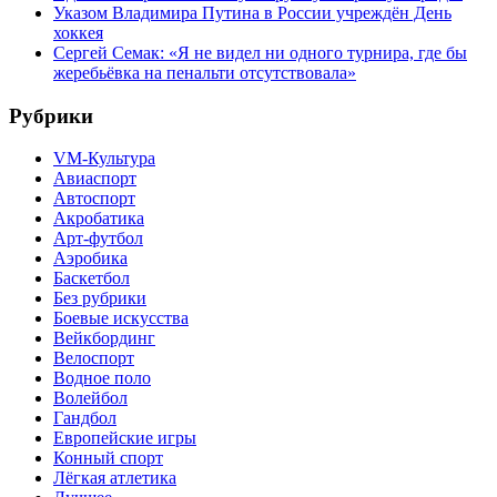
Указом Владимира Путина в России учреждён День
хоккея
Сергей Семак: «Я не видел ни одного турнира, где бы
жеребьёвка на пенальти отсутствовала»
Рубрики
VM-Культура
Авиаспорт
Автоспорт
Акробатика
Арт-футбол
Аэробика
Баскетбол
Без рубрики
Боевые искусства
Вейкбординг
Велоспорт
Водное поло
Волейбол
Гандбол
Европейские игры
Конный спорт
Лёгкая атлетика