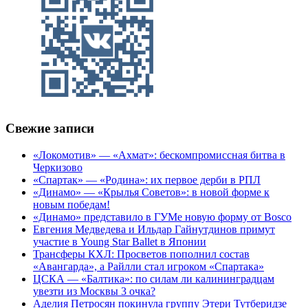
Свежие записи
«Локомотив» — «Ахмат»: бескомпромиссная битва в
Черкизово
«Спартак» — «Родина»: их первое дерби в РПЛ
«Динамо» — «Крылья Советов»: в новой форме к
новым победам!
«Динамо» представило в ГУМе новую форму от Bosco
Евгения Медведева и Ильдар Гайнутдинов примут
участие в Young Star Ballet в Японии
Трансферы КХЛ: Просветов пополнил состав
«Авангарда», а Райлли стал игроком «Спартака»
ЦСКА — «Балтика»: по силам ли калининградцам
увезти из Москвы 3 очка?
Аделия Петросян покинула группу Этери Тутберидзе