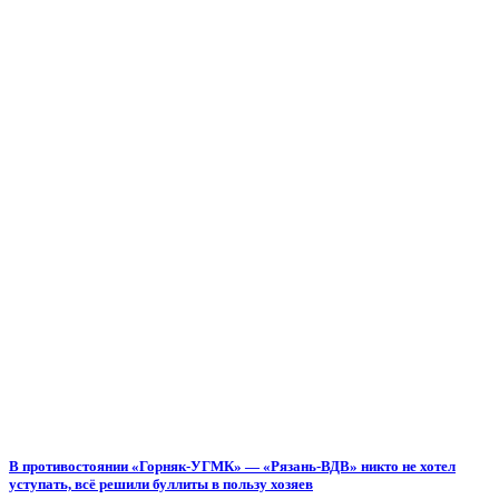
В противостоянии «Горняк-УГМК» — «Рязань-ВДВ» никто не хотел
уступать, всё решили буллиты в пользу хозяев