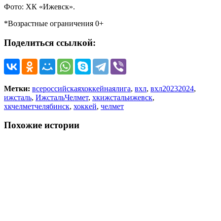
Фото: ХК «Ижевск».
*Возрастные ограничения 0+
Поделиться ссылкой:
Метки:
всероссийскаяхоккейнаялига
,
вхл
,
вхл20232024
,
ижсталь
,
ИжстальЧелмет
,
хкижстальижевск
,
хкчелметчелябинск
,
хоккей
,
челмет
Похожие истории