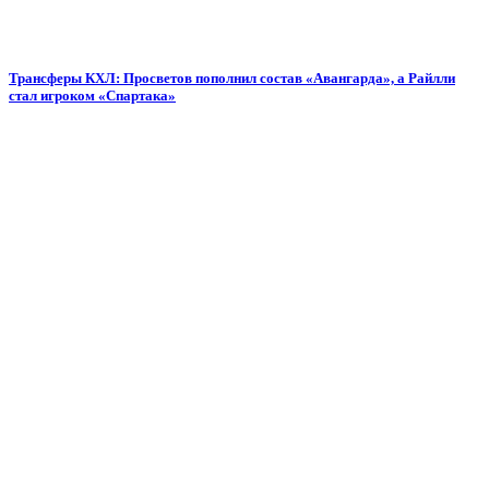
Трансферы КХЛ: Просветов пополнил состав «Авангарда», а Райлли
стал игроком «Спартака»