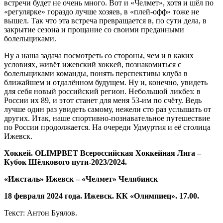
встречи будет не очень много. Вот и «Челмет», хотя и шёл по
«регулярке» гораздо лучше хозяев, в «плей-офф» тоже не
вышел. Так что эта встреча превращается в, по сути дела, в
закрытие сезона и прощание со своими преданными
болельщиками.
Ну а наша задача посмотреть со стороны, чем и в каких
условиях, живёт ижевский хоккей, познакомиться с
болельщиками команды, понять перспективы клуба в
ближайшем и отдалённом будущем. Ну и, конечно, увидеть
для себя новый российский регион. Небольшой ликбез: в
России их 89, и этот станет для меня 53-им по счёту. Ведь
лучше один раз увидеть самому, нежели сто раз услышать от
других. Итак, наше спортивно-познавательное путешествие
по России продолжается. На очереди Удмуртия и её столица
Ижевск.
Хоккей.
OLIMPBET
Всероссийская Хоккейная Лига –
Кубок Шёлкового пути-2023/2024.
«Ижсталь» Ижевск – «Челмет» Челябинск
18 февраля 2024 года. Ижевск. КК «Олимпиец». 17.00.
Текст: Антон Буялов.