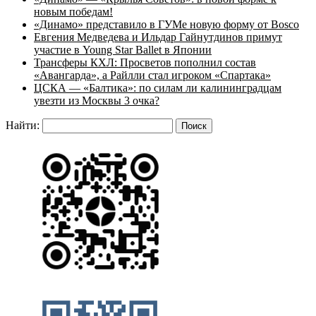
новым победам!
«Динамо» представило в ГУМе новую форму от Bosco
Евгения Медведева и Ильдар Гайнутдинов примут
участие в Young Star Ballet в Японии
Трансферы КХЛ: Просветов пополнил состав
«Авангарда», а Райлли стал игроком «Спартака»
ЦСКА — «Балтика»: по силам ли калининградцам
увезти из Москвы 3 очка?
Найти: