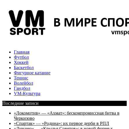
Главная
Футбол
Хоккей
Баскетбол
Фигурное катание
Теннис
Волейбол
Гандбол
VM-Культура
Последние записи
«Локомотив» — «Ахмат»: бескомпромиссная битва в
Черкизово
«Спартак» — «Родина»: их первое дерби в РПЛ
«Динамо» — «Крылья Советов»: в новой форме к