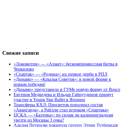
Свежие записи
«Локомотив» — «Ахмат»: бескомпромиссная битва в
Черкизово
«Спартак» — «Родина»: их первое дерби в РПЛ
«Динамо» — «Крылья Советов»: в новой форме к
новым победам!
«Динамо» представило в ГУМе новую форму от Bosco
Евгения Медведева и Ильдар Гайнутдинов примут
участие в Young Star Ballet в Японии
Трансферы КХЛ: Просветов пополнил состав
«Авангарда», а Райлли стал игроком «Спартака»
ЦСКА — «Балтика»: по силам ли калининградцам
увезти из Москвы 3 очка?
Аделия Петросян покинула группу Этери Тутберидзе