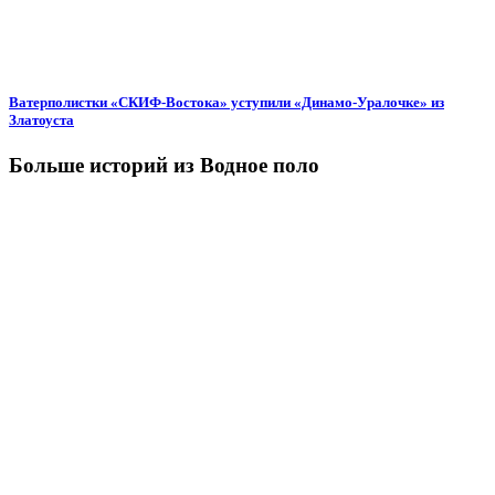
Ватерполистки «СКИФ-Востока» уступили «Динамо-Уралочке» из
Златоуста
Больше историй из Водное поло