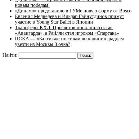
новым победам!
«Динамо» представило в ГУМе новую форму от Bosco
Евгения Медведева и Ильдар Гайнутдинов примут
участие в Young Star Ballet в Японии
Трансферы КХЛ: Просветов пополнил состав
«Авангарда», а Райлли стал игроком «Спартака»
ЦСКА — «Балтика»: по силам ли калининградцам
увезти из Москвы 3 очка?
Найти: