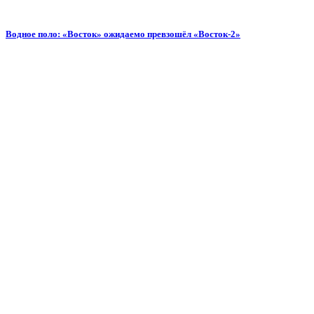
Водное поло: «Восток» ожидаемо превзошёл «Восток-2»