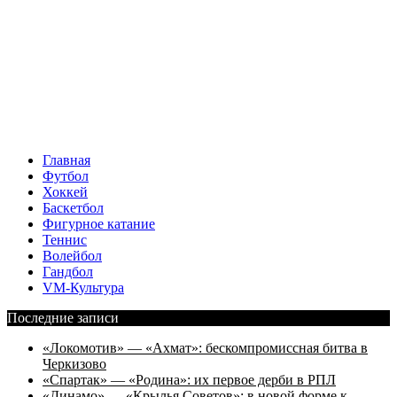
Главная
Футбол
Хоккей
Баскетбол
Фигурное катание
Теннис
Волейбол
Гандбол
VM-Культура
Последние записи
«Локомотив» — «Ахмат»: бескомпромиссная битва в
Черкизово
«Спартак» — «Родина»: их первое дерби в РПЛ
«Динамо» — «Крылья Советов»: в новой форме к