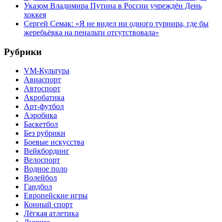
Указом Владимира Путина в России учреждён День
хоккея
Сергей Семак: «Я не видел ни одного турнира, где бы
жеребьёвка на пенальти отсутствовала»
Рубрики
VM-Культура
Авиаспорт
Автоспорт
Акробатика
Арт-футбол
Аэробика
Баскетбол
Без рубрики
Боевые искусства
Вейкбординг
Велоспорт
Водное поло
Волейбол
Гандбол
Европейские игры
Конный спорт
Лёгкая атлетика