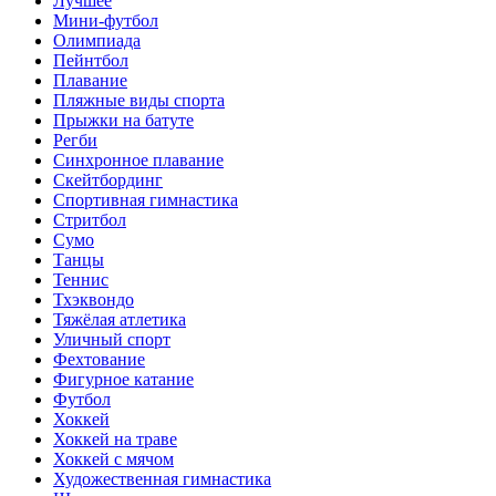
Лучшее
Мини-футбол
Олимпиада
Пейнтбол
Плавание
Пляжные виды спорта
Прыжки на батуте
Регби
Синхронное плавание
Скейтбординг
Спортивная гимнастика
Стритбол
Сумо
Танцы
Теннис
Тхэквондо
Тяжёлая атлетика
Уличный спорт
Фехтование
Фигурное катание
Футбол
Хоккей
Хоккей на траве
Хоккей с мячом
Художественная гимнастика