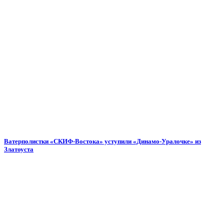
Ватерполистки «СКИФ-Востока» уступили «Динамо-Уралочке» из
Златоуста