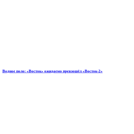
Водное поло: «Восток» ожидаемо превзошёл «Восток-2»