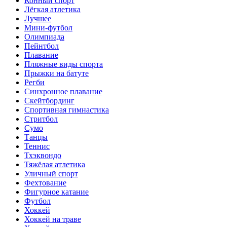
Конный спорт
Лёгкая атлетика
Лучшее
Мини-футбол
Олимпиада
Пейнтбол
Плавание
Пляжные виды спорта
Прыжки на батуте
Регби
Синхронное плавание
Скейтбординг
Спортивная гимнастика
Стритбол
Сумо
Танцы
Теннис
Тхэквондо
Тяжёлая атлетика
Уличный спорт
Фехтование
Фигурное катание
Футбол
Хоккей
Хоккей на траве