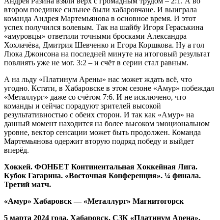
Андрея Разина взяли верх с громадным трудом – 2:1. А во
втором поединке сильнее были хабаровчане. И выиграла
команда Андрея Мартемьянова в основное время. И этот
успех получился волевым. Так на шайбу Игоря Гераськина
«амуровцы» ответили точными бросками Александра
Хохлачёва, Дмитрия Шевченко и Егора Коршкова. Ну а гол
Люка Джонсона на последней минуте на итоговый результат
повлиять уже не мог. 3:2 – и счёт в серии стал равным.
А на льду «Платинум Арены» нас может ждать всё, что
угодно. Кстати, в Хабаровске в этом сезоне «Амур» побеждал
«Металлург» даже со счётом 7:6. И не исключено, что
команды и сейчас порадуют зрителей высокой
результативностью с обеих сторон. И так как «Амур» на
данный момент находится на более высоком эмоциональном
уровне, вектор сенсации может быть продолжен. Команда
Мартемьянова одержит вторую подряд победу и выйдет
вперёд.
Хоккей. ФОНБЕТ Континентальная Хоккейная Лига.
Кубок Гагарина. «Восточная Конференция». ¼ финала.
Третий матч.
«Амур» Хабаровск
— «Металлург» Магнитогорск
5 марта 2024 года. Хабаровск.
СЗК «Платинум Арена»
.