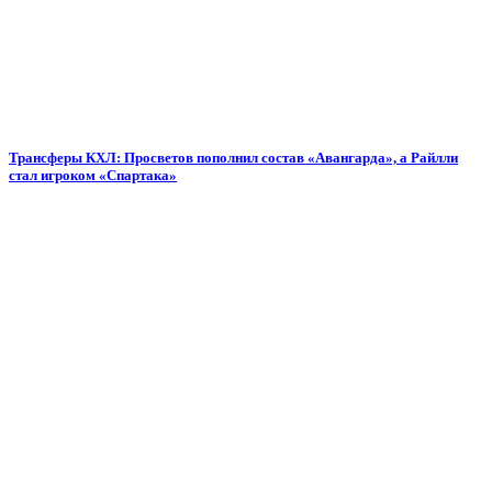
Трансферы КХЛ: Просветов пополнил состав «Авангарда», а Райлли
стал игроком «Спартака»