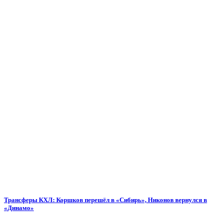
Трансферы КХЛ: Коршков перешёл в «Сибирь», Никонов вернулся в
«Динамо»