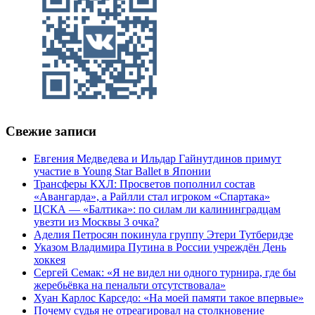
Свежие записи
Евгения Медведева и Ильдар Гайнутдинов примут
участие в Young Star Ballet в Японии
Трансферы КХЛ: Просветов пополнил состав
«Авангарда», а Райлли стал игроком «Спартака»
ЦСКА — «Балтика»: по силам ли калининградцам
увезти из Москвы 3 очка?
Аделия Петросян покинула группу Этери Тутберидзе
Указом Владимира Путина в России учреждён День
хоккея
Сергей Семак: «Я не видел ни одного турнира, где бы
жеребьёвка на пенальти отсутствовала»
Хуан Карлос Карседо: «На моей памяти такое впервые»
Почему судья не отреагировал на столкновение