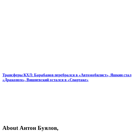
Трансферы КХЛ: Барабанов перебрался в «Автомобилист», Яшкин стал
«Драконом», Вишневский остался в «Спартаке»
About Антон Буялов,