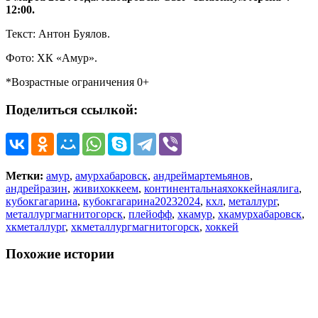
12:00.
Текст: Антон Буялов.
Фото: ХК «Амур».
*Возрастные ограничения 0+
Поделиться ссылкой:
Метки:
амур
,
амурхабаровск
,
андреймартемьянов
,
андрейразин
,
живихоккеем
,
континентальнаяхоккейнаялига
,
кубокгагарина
,
кубокгагарина20232024
,
кхл
,
металлург
,
металлургмагнитогорск
,
плейофф
,
хкамур
,
хкамурхабаровск
,
хкметаллург
,
хкметаллургмагнитогорск
,
хоккей
Похожие истории