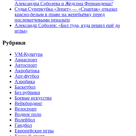
Александра Соболева и Жедсона Фернандеша?
Судья Суперкубка «Зенит» — «Спартак» отказал
красно-белым в праве на жеребьёвку перед
послематчевыми пенальти
Александр Соболев: «Бил туда, куда решил ещё до
игры»
Рубрики
VM-Культура
Авиаспорт
Автоспорт
Акробатика
Арт-футбол
Аэробика
Баскетбол
Без рубрики
Боевые искусства
Вейкбординг
Велоспорт
Водное поло
Волейбол
Гандбол
Европейские игры