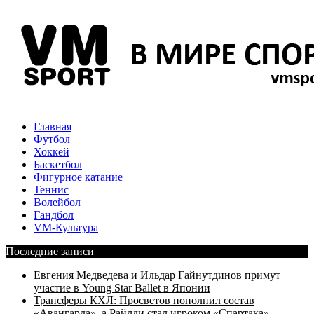
Главная
Футбол
Хоккей
Баскетбол
Фигурное катание
Теннис
Волейбол
Гандбол
VM-Культура
Последние записи
Евгения Медведева и Ильдар Гайнутдинов примут
участие в Young Star Ballet в Японии
Трансферы КХЛ: Просветов пополнил состав
«Авангарда», а Райлли стал игроком «Спартака»