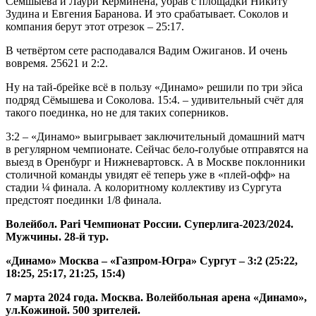
Сёмшыева и Лаури Керминена, убрав с площадки Никиту
Зудина и Евгения Баранова. И это срабатывает. Соколов и
компания берут этот отрезок – 25:17.
В четвёртом сете расподавался Вадим Ожиганов. И очень
вовремя. 25621 и 2:2.
Ну на тай-брейке всё в пользу «Динамо» решили по три эйса
подряд Сёмышева и Соколова. 15:4. – удивительный счёт для
такого поединка, но не для таких соперников.
3:2 – «Динамо» выигрывает заключительный домашний матч
в регулярном чемпионате. Сейчас бело-голубые отправятся на
выезд в Оренбург и Нижневартовск. А в Москве поклонники
столичной команды увидят её теперь уже в «плей-офф» на
стадии ¼ финала. А колоритному коллективу из Сургута
предстоят поединки 1/8 финала.
Волейбол.
Pari
Чемпионат России. Суперлига-2023/2024.
Мужчины. 28-й тур.
«Динамо» Москва – «Газпром-Югра» Сургут – 3:2 (25:22,
18:25, 25:17, 21:25, 15:4)
7 марта 2024 года. Москва. Волейбольная арена «Динамо»,
ул.Кожиной. 500 зрителей.