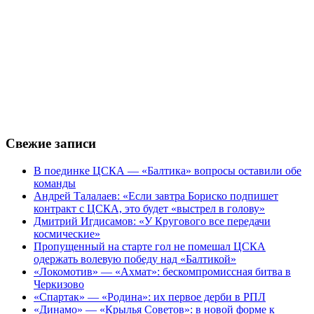
Свежие записи
В поединке ЦСКА — «Балтика» вопросы оставили обе
команды
Андрей Талалаев: «Если завтра Бориско подпишет
контракт с ЦСКА, это будет «выстрел в голову»
Дмитрий Игдисамов: «У Кругового все передачи
космические»
Пропущенный на старте гол не помешал ЦСКА
одержать волевую победу над «Балтикой»
«Локомотив» — «Ахмат»: бескомпромиссная битва в
Черкизово
«Спартак» — «Родина»: их первое дерби в РПЛ
«Динамо» — «Крылья Советов»: в новой форме к