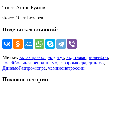
Текст: Антон Буялов.
Фото: Олег Бухарев.
Поделиться ссылкой:
Метки:
вкгазпромюграсургут
,
вкдинамо
,
волейбол
,
волейбольнаяаренадинамо
,
газпромюгра
,
динамо
,
ДинамоГазпромюгра
,
чемпионатроссии
Похожие истории