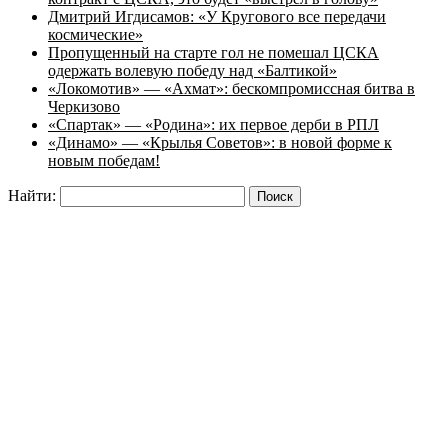
Дмитрий Игдисамов: «У Кругового все передачи
космические»
Пропущенный на старте гол не помешал ЦСКА
одержать волевую победу над «Балтикой»
«Локомотив» — «Ахмат»: бескомпромиссная битва в
Черкизово
«Спартак» — «Родина»: их первое дерби в РПЛ
«Динамо» — «Крылья Советов»: в новой форме к
новым победам!
Найти: