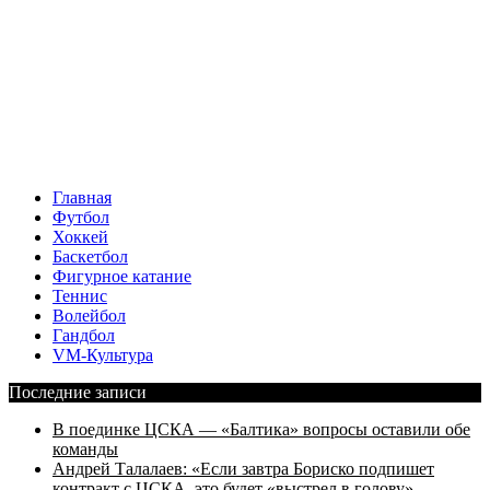
Главная
Футбол
Хоккей
Баскетбол
Фигурное катание
Теннис
Волейбол
Гандбол
VM-Культура
Последние записи
В поединке ЦСКА — «Балтика» вопросы оставили обе
команды
Андрей Талалаев: «Если завтра Бориско подпишет
контракт с ЦСКА, это будет «выстрел в голову»