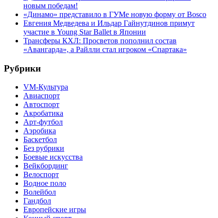
новым победам!
«Динамо» представило в ГУМе новую форму от Bosco
Евгения Медведева и Ильдар Гайнутдинов примут
участие в Young Star Ballet в Японии
Трансферы КХЛ: Просветов пополнил состав
«Авангарда», а Райлли стал игроком «Спартака»
Рубрики
VM-Культура
Авиаспорт
Автоспорт
Акробатика
Арт-футбол
Аэробика
Баскетбол
Без рубрики
Боевые искусства
Вейкбординг
Велоспорт
Водное поло
Волейбол
Гандбол
Европейские игры