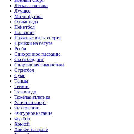
Конный спорт
Лёгкая атлетика
Лучшее
Мини-футбол
Олимпиада
Пейнтбол
Плавание
Пляжные виды спорта
Прыжки на батуте
Регби
Синхронное плавание
Скейтбординг
Спортивная гимнастика
Стритбол
Сумо
Танцы
Теннис
Тхэквондо
Тяжёлая атлетика
Уличный спорт
Фехтование
Фигурное катание
Футбол
Хоккей
Хоккей на траве