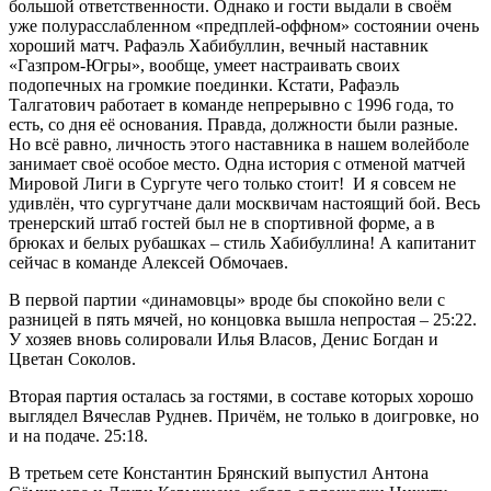
большой ответственности. Однако и гости выдали в своём
уже полурасслабленном «предплей-оффном» состоянии очень
хороший матч. Рафаэль Хабибуллин, вечный наставник
«Газпром-Югры», вообще, умеет настраивать своих
подопечных на громкие поединки. Кстати, Рафаэль
Талгатович работает в команде непрерывно с 1996 года, то
есть, со дня её основания. Правда, должности были разные.
Но всё равно, личность этого наставника в нашем волейболе
занимает своё особое место. Одна история с отменой матчей
Мировой Лиги в Сургуте чего только стоит! И я совсем не
удивлён, что сургутчане дали москвичам настоящий бой. Весь
тренерский штаб гостей был не в спортивной форме, а в
брюках и белых рубашках – стиль Хабибуллина! А капитанит
сейчас в команде Алексей Обмочаев.
В первой партии «динамовцы» вроде бы спокойно вели с
разницей в пять мячей, но концовка вышла непростая – 25:22.
У хозяев вновь солировали Илья Власов, Денис Богдан и
Цветан Соколов.
Вторая партия осталась за гостями, в составе которых хорошо
выглядел Вячеслав Руднев. Причём, не только в доигровке, но
и на подаче. 25:18.
В третьем сете Константин Брянский выпустил Антона