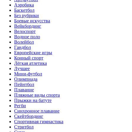
Аэробика
Баскетбол
Без рубрики
Боевые искусства
Вейкбординг
Велоспорт
Водное поло
Волейбол
Гандбол
Европейские игры
Конный спорт
Лёгкая атлетика
Лучшее
Мини-футбол
Олимпиада
Пейнтбол
Плавание
Пляжные виды спорта
Прыжки на батуте
Регби
Синхронное плавание
Скейтбординг
Спортивная гимнастика
Стритбол