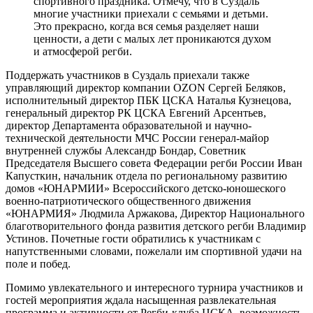
спортивного праздника. Отмечу, что в Суздаль
многие участники приехали с семьями и детьми.
Это прекрасно, когда вся семья разделяет наши
ценности, а дети с малых лет проникаются духом
и атмосферой регби.
Поддержать участников в Суздаль приехали также
управляющий директор компании OZON Сергей Беляков,
исполнительный директор ПБК ЦСКА Наталья Кузнецова,
генеральный директор РК ЦСКА Евгений Арсентьев,
директор Департамента образовательной и научно-
технической деятельности МЧС России генерал-майор
внутренней службы Александр Бондар, Советник
Председателя Высшего совета Федерации регби России Иван
Капусткин, начальник отдела по региональному развитию
домов «ЮНАРМИИ» Всероссийского детско-юношеского
военно-патриотического общественного движения
«ЮНАРМИЯ» Людмила Аржакова, Директор Национального
благотворительного фонда развития детского регби Владимир
Устинов. Почетные гости обратились к участникам с
напутственными словами, пожелали им спортивной удачи на
поле и побед.
Помимо увлекательного и интересного турнира участников и
гостей мероприятия ждала насыщенная развлекательная
программа и активности от Регби-клуба ЦСКА, возможность