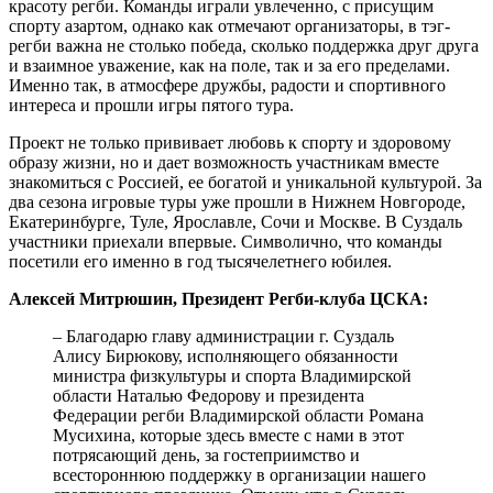
красоту регби. Команды играли увлеченно, с присущим
спорту азартом, однако как отмечают организаторы, в тэг-
регби важна не столько победа, сколько поддержка друг друга
и взаимное уважение, как на поле, так и за его пределами.
Именно так, в атмосфере дружбы, радости и спортивного
интереса и прошли игры пятого тура.
Проект не только прививает любовь к спорту и здоровому
образу жизни, но и дает возможность участникам вместе
знакомиться с Россией, ее богатой и уникальной культурой. За
два сезона игровые туры уже прошли в Нижнем Новгороде,
Екатеринбурге, Туле, Ярославле, Сочи и Москве. В Суздаль
участники приехали впервые. Символично, что команды
посетили его именно в год тысячелетнего юбилея.
Алексей Митрюшин, Президент Регби-клуба ЦСКА:
– Благодарю главу администрации г. Суздаль
Алису Бирюкову, исполняющего обязанности
министра физкультуры и спорта Владимирской
области Наталью Федорову и президента
Федерации регби Владимирской области Романа
Мусихина, которые здесь вместе с нами в этот
потрясающий день, за гостеприимство и
всестороннюю поддержку в организации нашего