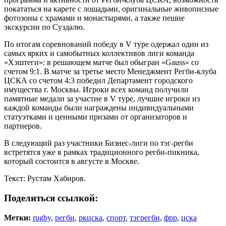
покататься на карете с лошадьми, оригинальные живописные
фотозоны с храмами и монастырями, а также пешие
экскурсии по Суздалю.
По итогам соревнований победу в V туре одержал один из
самых ярких и самобытных коллективов лиги команда
«Хэштеги»: в решающем матче был обыгран «Gauss» со
счетом 9:1. В матче за третье место Менеджмент Регби-клуба
ЦСКА со счетом 4:3 победил Департамент городского
имущества г. Москвы. Игроки всех команд получили
памятные медали за участие в V туре, лучшие игроки из
каждой команды были награждены индивидуальными
статуэтками и ценными призами от организаторов и
партнеров.
В следующий раз участники Бизнес-лиги по тэг-регби
встретятся уже в рамках традиционного регби-пикника,
который состоится в августе в Москве.
Текст: Рустам Хабиров.
Поделиться ссылкой:
Метки:
rugby
,
регби
,
ркцска
,
спорт
,
тэгрегби
,
фрр
,
цска