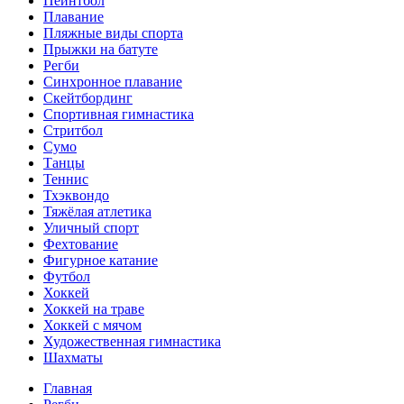
Пейнтбол
Плавание
Пляжные виды спорта
Прыжки на батуте
Регби
Синхронное плавание
Скейтбординг
Спортивная гимнастика
Стритбол
Сумо
Танцы
Теннис
Тхэквондо
Тяжёлая атлетика
Уличный спорт
Фехтование
Фигурное катание
Футбол
Хоккей
Хоккей на траве
Хоккей с мячом
Художественная гимнастика
Шахматы
Главная