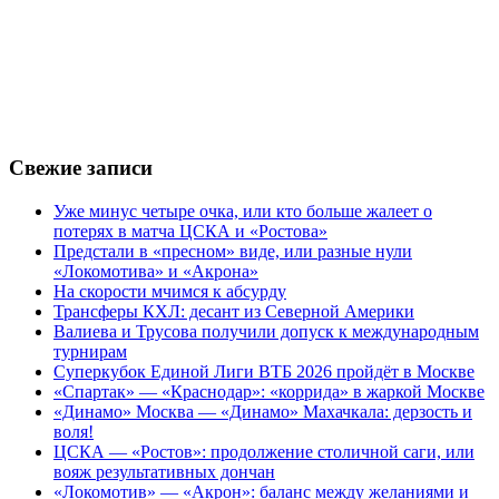
Свежие записи
Уже минус четыре очка, или кто больше жалеет о
потерях в матча ЦСКА и «Ростова»
Предстали в «пресном» виде, или разные нули
«Локомотива» и «Акрона»
На скорости мчимся к абсурду
Трансферы КХЛ: десант из Северной Америки
Валиева и Трусова получили допуск к международным
турнирам
Суперкубок Единой Лиги ВТБ 2026 пройдёт в Москве
«Спартак» — «Краснодар»: «коррида» в жаркой Москве
«Динамо» Москва — «Динамо» Махачкала: дерзость и
воля!
ЦСКА — «Ростов»: продолжение столичной саги, или
вояж результативных дончан
«Локомотив» — «Акрон»: баланс между желаниями и