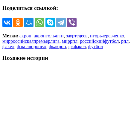
Поделиться ссылкой:
Метки:
акрон
,
акронтольятти
,
зауртедеев
,
игорьчеревченко
,
мирроссийскаяпремьерлига
,
миррпл
,
российскийфутбол
,
рпл
,
факел
,
факелворонеж
,
фкакрон
,
фкфакел
,
футбол
Похожие истории