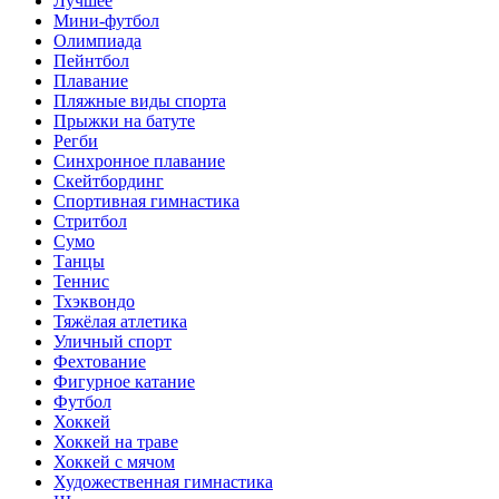
Лучшее
Мини-футбол
Олимпиада
Пейнтбол
Плавание
Пляжные виды спорта
Прыжки на батуте
Регби
Синхронное плавание
Скейтбординг
Спортивная гимнастика
Стритбол
Сумо
Танцы
Теннис
Тхэквондо
Тяжёлая атлетика
Уличный спорт
Фехтование
Фигурное катание
Футбол
Хоккей
Хоккей на траве
Хоккей с мячом
Художественная гимнастика