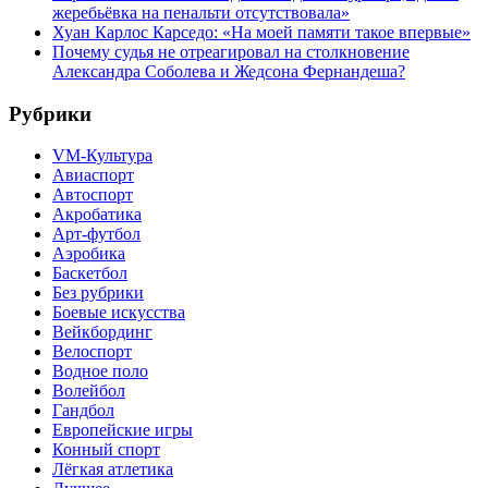
жеребьёвка на пенальти отсутствовала»
Хуан Карлос Карседо: «На моей памяти такое впервые»
Почему судья не отреагировал на столкновение
Александра Соболева и Жедсона Фернандеша?
Рубрики
VM-Культура
Авиаспорт
Автоспорт
Акробатика
Арт-футбол
Аэробика
Баскетбол
Без рубрики
Боевые искусства
Вейкбординг
Велоспорт
Водное поло
Волейбол
Гандбол
Европейские игры
Конный спорт
Лёгкая атлетика