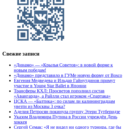
Свежие записи
«Динамо» — «Крылья Советов»: в новой форме к
новым победам!
«Динамо» представило в ГУМе новую форму от Bosco
Евгения Медведева и Ильдар Гайнутдинов примут
участие в Young Star Ballet в Японии
Трансферы КХЛ: Просветов пополнил состав
«Авангарда», а Райлли стал игроком «Спартака»
ЦСКА — «Балтика»: по силам ли калининградцам
увезти из Москвы 3 очка?
Аделия Петросян покинула группу Этери Тутберидзе
Указом Владимира Путина в России учреждён День
хоккея
Сергей Семак: «Я не видел ни одного турнира, где бы