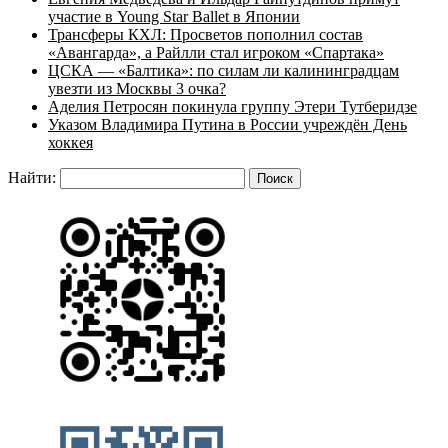
участие в Young Star Ballet в Японии
Трансферы КХЛ: Просветов пополнил состав
«Авангарда», а Райлли стал игроком «Спартака»
ЦСКА — «Балтика»: по силам ли калининградцам
увезти из Москвы 3 очка?
Аделия Петросян покинула группу Этери Тутберидзе
Указом Владимира Путина в России учреждён День
хоккея
Найти: