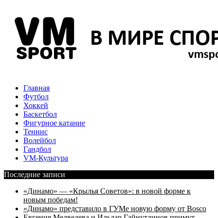
Главная
Футбол
Хоккей
Баскетбол
Фигурное катание
Теннис
Волейбол
Гандбол
VM-Культура
Последние записи
«Динамо» — «Крылья Советов»: в новой форме к
новым победам!
«Динамо» представило в ГУМе новую форму от Bosco
Евгения Медведева и Ильдар Гайнутдинов примут