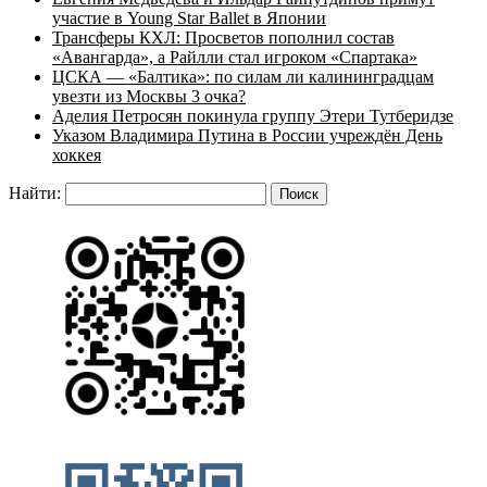
участие в Young Star Ballet в Японии
Трансферы КХЛ: Просветов пополнил состав
«Авангарда», а Райлли стал игроком «Спартака»
ЦСКА — «Балтика»: по силам ли калининградцам
увезти из Москвы 3 очка?
Аделия Петросян покинула группу Этери Тутберидзе
Указом Владимира Путина в России учреждён День
хоккея
Найти: