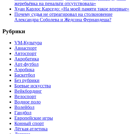
жеребьёвка на пенальти отсутствовала»
Хуан Карлос Карседо: «На моей памяти такое впервые»
Почему судья не отреагировал на столкновение
Александра Соболева и Жедсона Фернандеша?
Рубрики
VM-Культура
Авиаспорт
Автоспорт
Акробатика
Арт-футбол
Аэробика
Баскетбол
Без рубрики
Боевые искусства
Вейкбординг
Велоспорт
Водное поло
Волейбол
Гандбол
Европейские игры
Конный спорт
Лёгкая атлетика