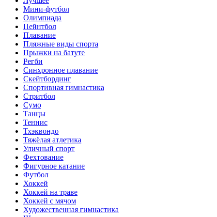
Лучшее
Мини-футбол
Олимпиада
Пейнтбол
Плавание
Пляжные виды спорта
Прыжки на батуте
Регби
Синхронное плавание
Скейтбординг
Спортивная гимнастика
Стритбол
Сумо
Танцы
Теннис
Тхэквондо
Тяжёлая атлетика
Уличный спорт
Фехтование
Фигурное катание
Футбол
Хоккей
Хоккей на траве
Хоккей с мячом
Художественная гимнастика