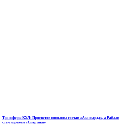
Трансферы КХЛ: Просветов пополнил состав «Авангарда», а Райлли
стал игроком «Спартака»