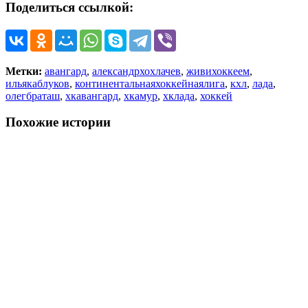
Поделиться ссылкой:
Метки:
авангард
,
александрхохлачев
,
живихоккеем
,
ильякаблуков
,
континентальнаяхоккейнаялига
,
кхл
,
лада
,
олегбраташ
,
хкавангард
,
хкамур
,
хклада
,
хоккей
Похожие истории