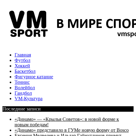
Главная
Футбол
Хоккей
Баскетбол
Фигурное катание
Теннис
Волейбол
Гандбол
VM-Культура
Последние записи
«Динамо» — «Крылья Советов»: в новой форме к
новым победам!
«Динамо» представило в ГУМе новую форму от Bosco
Евгения Медведева и Ильдар Гайнутдинов примут