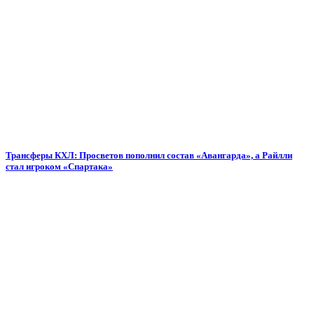
Трансферы КХЛ: Просветов пополнил состав «Авангарда», а Райлли
стал игроком «Спартака»