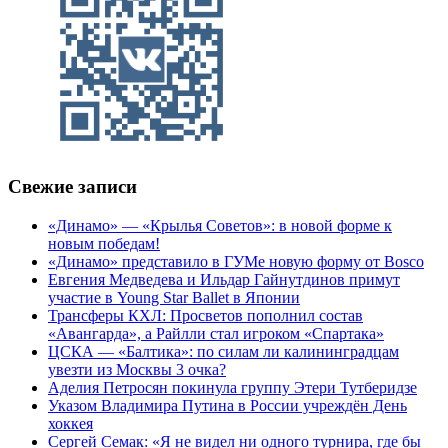
Свежие записи
«Динамо» — «Крылья Советов»: в новой форме к
новым победам!
«Динамо» представило в ГУМе новую форму от Bosco
Евгения Медведева и Ильдар Гайнутдинов примут
участие в Young Star Ballet в Японии
Трансферы КХЛ: Просветов пополнил состав
«Авангарда», а Райлли стал игроком «Спартака»
ЦСКА — «Балтика»: по силам ли калининградцам
увезти из Москвы 3 очка?
Аделия Петросян покинула группу Этери Тутберидзе
Указом Владимира Путина в России учреждён День
хоккея
Сергей Семак: «Я не видел ни одного турнира, где бы