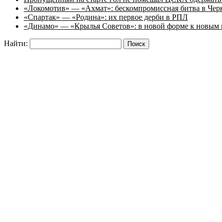
«Локомотив» — «Ахмат»: бескомпромиссная битва в Чер
«Спартак» — «Родина»: их первое дерби в РПЛ
«Динамо» — «Крылья Советов»: в новой форме к новым 
Найти: