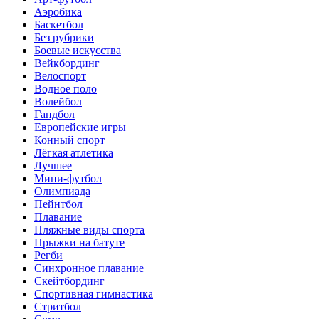
Аэробика
Баскетбол
Без рубрики
Боевые искусства
Вейкбординг
Велоспорт
Водное поло
Волейбол
Гандбол
Европейские игры
Конный спорт
Лёгкая атлетика
Лучшее
Мини-футбол
Олимпиада
Пейнтбол
Плавание
Пляжные виды спорта
Прыжки на батуте
Регби
Синхронное плавание
Скейтбординг
Спортивная гимнастика
Стритбол