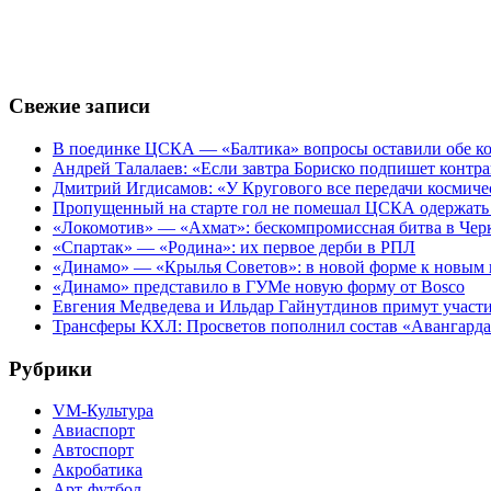
Свежие записи
В поединке ЦСКА — «Балтика» вопросы оставили обе к
Андрей Талалаев: «Если завтра Бориско подпишет контра
Дмитрий Игдисамов: «У Кругового все передачи космиче
Пропущенный на старте гол не помешал ЦСКА одержать 
«Локомотив» — «Ахмат»: бескомпромиссная битва в Чер
«Спартак» — «Родина»: их первое дерби в РПЛ
«Динамо» — «Крылья Советов»: в новой форме к новым 
«Динамо» представило в ГУМе новую форму от Bosco
Евгения Медведева и Ильдар Гайнутдинов примут участие
Трансферы КХЛ: Просветов пополнил состав «Авангарда»
Рубрики
VM-Культура
Авиаспорт
Автоспорт
Акробатика
Арт-футбол