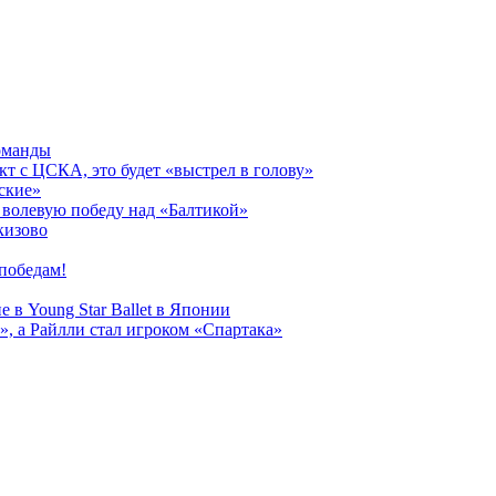
оманды
кт с ЦСКА, это будет «выстрел в голову»
ские»
волевую победу над «Балтикой»
кизово
победам!
 в Young Star Ballet в Японии
, а Райлли стал игроком «Спартака»