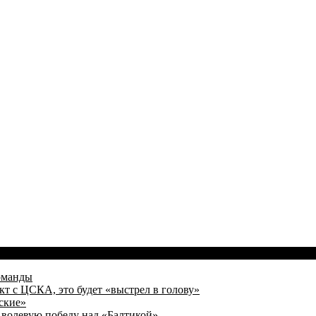
оманды
кт с ЦСКА, это будет «выстрел в голову»
ские»
волевую победу над «Балтикой»