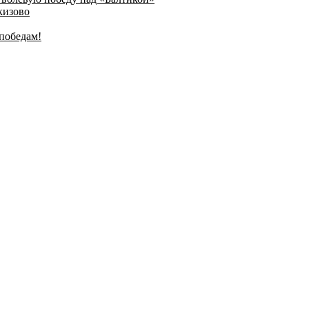
кизово
победам!