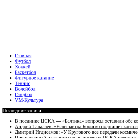
Главная
Футбол
Хоккей
Баскетбол
Фигурное катание
Теннис
Волейбол
Гандбол
VM-Культура
Последние записи
В поединке ЦСКА — «Балтика» вопросы оставили обе к
Андрей Талалаев: «Если завтра Бориско подпишет контра
Дмитрий Игдисамов: «У Кругового все передачи космиче
Пропущенный на старте гол не помешал ЦСКА одержать 