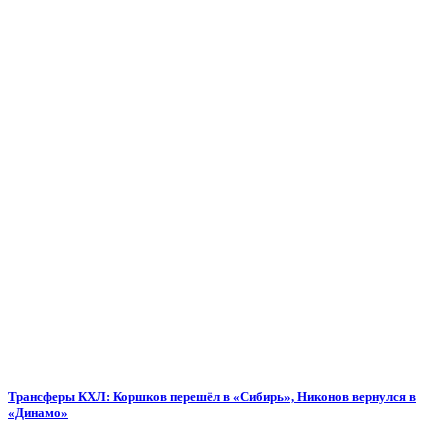
Трансферы КХЛ: Коршков перешёл в «Сибирь», Никонов вернулся в
«Динамо»