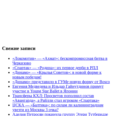
Свежие записи
«Локомотив» — «Ахмат»: бескомпромиссная битва в
Черкизово
«Спартак» — «Родина»: их первое дерби в РПЛ
«Динамо» — «Крылья Советов»: в новой форме к
новым победам!
«Динамо» представило в ГУМе новую форму от Bosco
Евгения Медведева и Ильдар Гайнутдинов примут
участие в Young Star Ballet в Японии
Трансферы КХЛ: Просветов пополнил состав
«Авангарда», а Райлли стал игроком «Спартака»
ЦСКА — «Балтика»: по силам ли калининградцам
увезти из Москвы 3 очка?
Аделия Петросян покинула группу Этери Тутберидзе