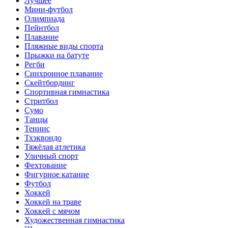
Лучшее
Мини-футбол
Олимпиада
Пейнтбол
Плавание
Пляжные виды спорта
Прыжки на батуте
Регби
Синхронное плавание
Скейтбординг
Спортивная гимнастика
Стритбол
Сумо
Танцы
Теннис
Тхэквондо
Тяжёлая атлетика
Уличный спорт
Фехтование
Фигурное катание
Футбол
Хоккей
Хоккей на траве
Хоккей с мячом
Художественная гимнастика