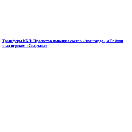
Трансферы КХЛ: Просветов пополнил состав «Авангарда», а Райлли
стал игроком «Спартака»