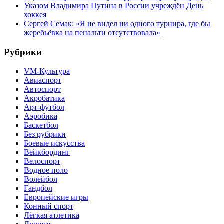
Указом Владимира Путина в России учреждён День
хоккея
Сергей Семак: «Я не видел ни одного турнира, где бы
жеребьёвка на пенальти отсутствовала»
Рубрики
VM-Культура
Авиаспорт
Автоспорт
Акробатика
Арт-футбол
Аэробика
Баскетбол
Без рубрики
Боевые искусства
Вейкбординг
Велоспорт
Водное поло
Волейбол
Гандбол
Европейские игры
Конный спорт
Лёгкая атлетика