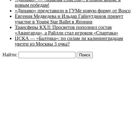
новым победам!
«Динамо» представило в ГУМе новую форму от Bosco
Евгения Медведева и Ильдар Гайнутдинов примут
участие в Young Star Ballet в Японии
Трансферы КХЛ: Просветов пополнил состав
«Авангарда», а Райлли стал игроком «Спартака»
ЦСКА — «Балтика»: по силам ли калининградцам
увезти из Москвы 3 очка?
Найти: