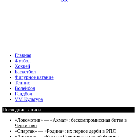
Главная
Футбол
Хоккей
Баскетбол
Фигурное катание
Теннис
Волейбол
Гандбол
VM-Культура
Последние записи
«Локомотив» — «Ахмат»: бескомпромиссная битва в
Черкизово
«Спартак» — «Родина»: их первое дерби в РПЛ
«Динамо» — «Крылья Советов»: в новой форме к