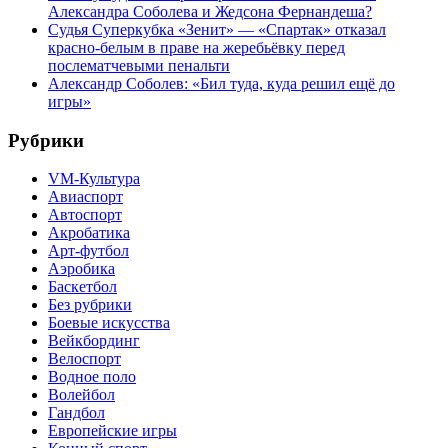
Александра Соболева и Жедсона Фернандеша?
Судья Суперкубка «Зенит» — «Спартак» отказал
красно-белым в праве на жеребьёвку перед
послематчевыми пенальти
Александр Соболев: «Бил туда, куда решил ещё до
игры»
Рубрики
VM-Культура
Авиаспорт
Автоспорт
Акробатика
Арт-футбол
Аэробика
Баскетбол
Без рубрики
Боевые искусства
Вейкбординг
Велоспорт
Водное поло
Волейбол
Гандбол
Европейские игры