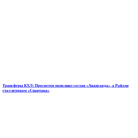
Трансферы КХЛ: Просветов пополнил состав «Авангарда», а Райлли
стал игроком «Спартака»