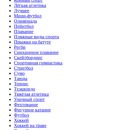
Конный спорт
Лёгкая атлетика
Лучшее
Мини-футбол
Олимпиада
Пейнтбол
Плавание
Пляжные виды спорта
Прыжки на батуте
Регби
Синхронное плавание
Скейтбординг
Спортивная гимнастика
Стритбол
Сумо
Танцы
Теннис
Тхэквондо
Тяжёлая атлетика
Уличный спорт
Фехтование
Фигурное катание
Футбол
Хоккей
Хоккей на траве