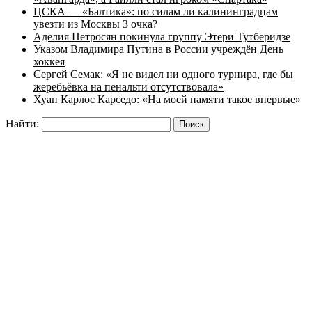
ЦСКА — «Балтика»: по силам ли калининградцам
увезти из Москвы 3 очка?
Аделия Петросян покинула группу Этери Тутберидзе
Указом Владимира Путина в России учреждён День
хоккея
Сергей Семак: «Я не видел ни одного турнира, где бы
жеребьёвка на пенальти отсутствовала»
Хуан Карлос Карседо: «На моей памяти такое впервые»
Найти: