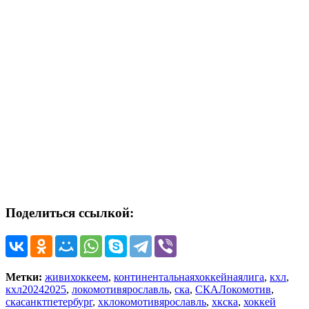
Поделиться ссылкой:
Метки:
живихоккеем
,
континентальнаяхоккейнаялига
,
кхл
,
кхл20242025
,
локомотивярославль
,
ска
,
СКАЛокомотив
,
скасанктпетербург
,
хклокомотивярославль
,
хкска
,
хоккей