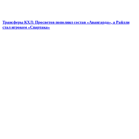
Трансферы КХЛ: Просветов пополнил состав «Авангарда», а Райлли
стал игроком «Спартака»