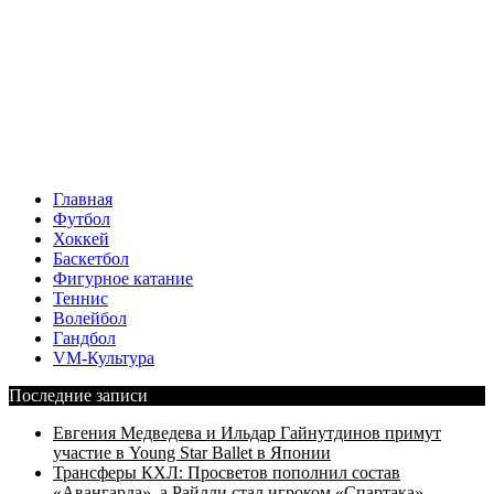
Главная
Футбол
Хоккей
Баскетбол
Фигурное катание
Теннис
Волейбол
Гандбол
VM-Культура
Последние записи
Евгения Медведева и Ильдар Гайнутдинов примут
участие в Young Star Ballet в Японии
Трансферы КХЛ: Просветов пополнил состав
«Авангарда», а Райлли стал игроком «Спартака»