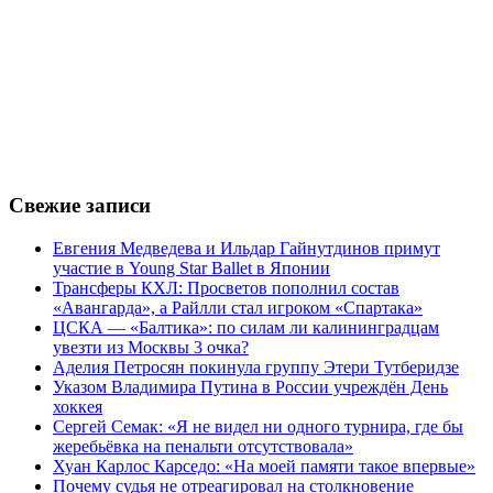
Свежие записи
Евгения Медведева и Ильдар Гайнутдинов примут
участие в Young Star Ballet в Японии
Трансферы КХЛ: Просветов пополнил состав
«Авангарда», а Райлли стал игроком «Спартака»
ЦСКА — «Балтика»: по силам ли калининградцам
увезти из Москвы 3 очка?
Аделия Петросян покинула группу Этери Тутберидзе
Указом Владимира Путина в России учреждён День
хоккея
Сергей Семак: «Я не видел ни одного турнира, где бы
жеребьёвка на пенальти отсутствовала»
Хуан Карлос Карседо: «На моей памяти такое впервые»
Почему судья не отреагировал на столкновение