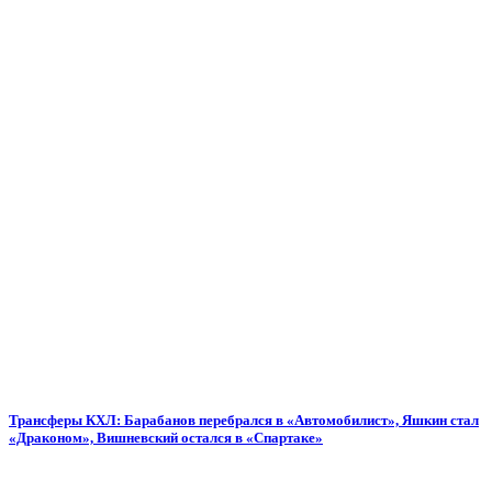
Трансферы КХЛ: Барабанов перебрался в «Автомобилист», Яшкин стал
«Драконом», Вишневский остался в «Спартаке»