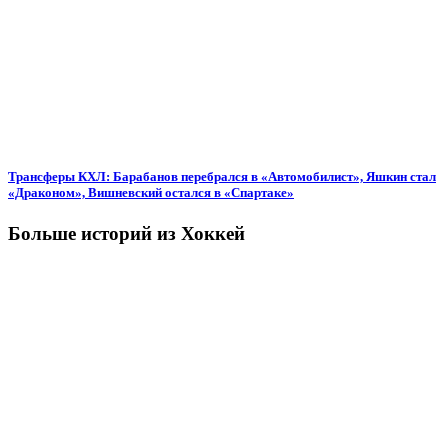
Трансферы КХЛ: Барабанов перебрался в «Автомобилист», Яшкин стал
«Драконом», Вишневский остался в «Спартаке»
Больше историй из Хоккей