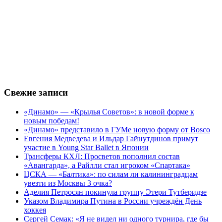
Свежие записи
«Динамо» — «Крылья Советов»: в новой форме к
новым победам!
«Динамо» представило в ГУМе новую форму от Bosco
Евгения Медведева и Ильдар Гайнутдинов примут
участие в Young Star Ballet в Японии
Трансферы КХЛ: Просветов пополнил состав
«Авангарда», а Райлли стал игроком «Спартака»
ЦСКА — «Балтика»: по силам ли калининградцам
увезти из Москвы 3 очка?
Аделия Петросян покинула группу Этери Тутберидзе
Указом Владимира Путина в России учреждён День
хоккея
Сергей Семак: «Я не видел ни одного турнира, где бы