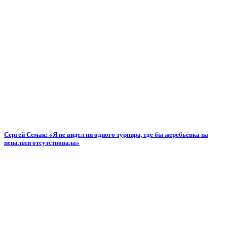
Сергей Семак: «Я не видел ни одного турнира, где бы жеребьёвка на
пенальти отсутствовала»