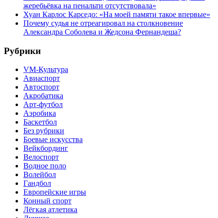
жеребьёвка на пенальти отсутствовала»
Хуан Карлос Карседо: «На моей памяти такое впервые»
Почему судья не отреагировал на столкновение
Александра Соболева и Жедсона Фернандеша?
Рубрики
VM-Культура
Авиаспорт
Автоспорт
Акробатика
Арт-футбол
Аэробика
Баскетбол
Без рубрики
Боевые искусства
Вейкбординг
Велоспорт
Водное поло
Волейбол
Гандбол
Европейские игры
Конный спорт
Лёгкая атлетика