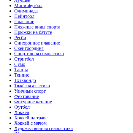
Лучшее
Мини-футбол
Олимпиада
Пейнтбол
Плавание
Пляжные виды спорта
Прыжки на батуте
Регби
Синхронное плавание
Скейтбординг
Спортивная гимнастика
Стритбол
Сумо
Танцы
Теннис
Тхэквондо
Тяжёлая атлетика
Уличный спорт
Фехтование
Фигурное катание
Футбол
Хоккей
Хоккей на траве
Хоккей с мячом
Художественная гимнастика