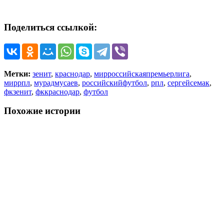
Поделиться ссылкой:
Метки:
зенит
,
краснодар
,
мирроссийскаяпремьерлига
,
миррпл
,
мурадмусаев
,
российскийфутбол
,
рпл
,
сергейсемак
,
фкзенит
,
фккраснодар
,
футбол
Похожие истории