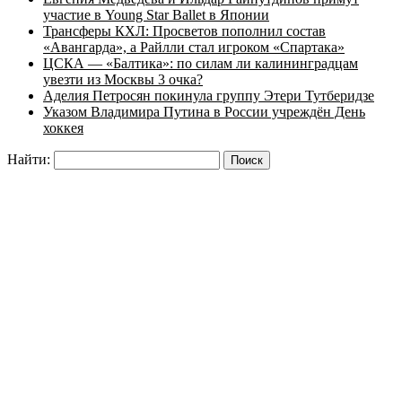
участие в Young Star Ballet в Японии
Трансферы КХЛ: Просветов пополнил состав
«Авангарда», а Райлли стал игроком «Спартака»
ЦСКА — «Балтика»: по силам ли калининградцам
увезти из Москвы 3 очка?
Аделия Петросян покинула группу Этери Тутберидзе
Указом Владимира Путина в России учреждён День
хоккея
Найти: