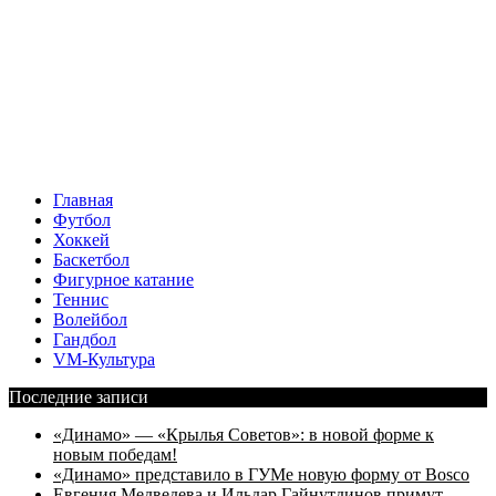
Главная
Футбол
Хоккей
Баскетбол
Фигурное катание
Теннис
Волейбол
Гандбол
VM-Культура
Последние записи
«Динамо» — «Крылья Советов»: в новой форме к
новым победам!
«Динамо» представило в ГУМе новую форму от Bosco
Евгения Медведева и Ильдар Гайнутдинов примут