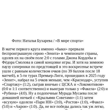
Фото: Наталья Бухарева / «В мире спорта»
В матче первого круга именно «быки» прервали
беспроигрышную серию «Зенита» в чемпионате страны,
одолев их на своём поле 2:0 с голами Джона Кордобы и
Фёдора Смолова в самой концовке игры. И хотя на зимнюю
паузу соперники по предстоящей в это воскресенье встрече
ушли с равным количеством очков (по 39 баллов после 18
матчей), в 5-ти турах Премьер-Лиги, прошедших в 2025 году
«Зенит», набрал на 5 очков меньше, чем «Краснодар», уступив
«Спартаку» (1:2), сыграв вничью с ЦСКА и «Локомотивом»
(0:0 и 1:1 соответственно) и выиграв только у «Факела» (2:0) и
«Рубина» (4:0). Ну а подопечные Мурада Мусаева после
домашней ничьей с «Крыльями Советами» (1:1) затем
«всухую» одолели «Пари НН» (3:0), «Ростов» (1:0), «Факел»
(5:0) и «Акрон» (1:0). Да, не все победы дались так уж легко,