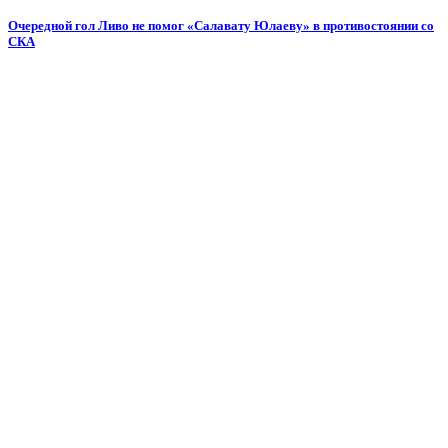
Очередной гол Ливо не помог «Салавату Юлаеву» в противостоянии со
СКА