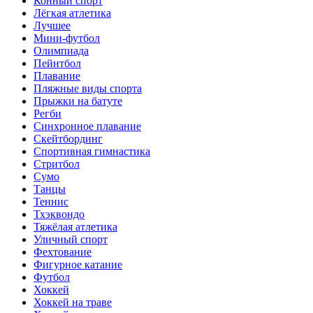
Конный спорт
Лёгкая атлетика
Лучшее
Мини-футбол
Олимпиада
Пейнтбол
Плавание
Пляжные виды спорта
Прыжки на батуте
Регби
Синхронное плавание
Скейтбординг
Спортивная гимнастика
Стритбол
Сумо
Танцы
Теннис
Тхэквондо
Тяжёлая атлетика
Уличный спорт
Фехтование
Фигурное катание
Футбол
Хоккей
Хоккей на траве