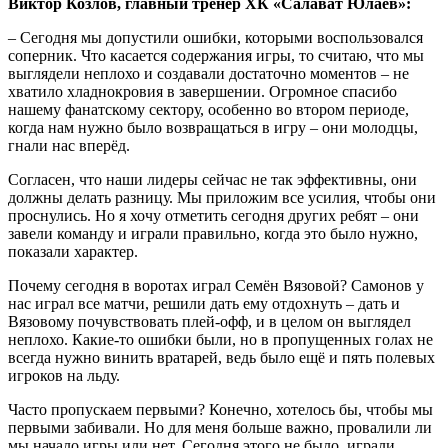
Виктор Козлов, главный тренер ХК «Салават Юлаев»:
– Сегодня мы допустили ошибки, которыми воспользовался
соперник. Что касается содержания игры, то считаю, что мы
выглядели неплохо и создавали достаточно моментов – не
хватило хладнокровия в завершении. Огромное спасибо
нашему фанатскому сектору, особенно во втором периоде,
когда нам нужно было возвращаться в игру – они молодцы,
гнали нас вперёд.
Согласен, что наши лидеры сейчас не так эффективны, они
должны делать разницу. Мы приложим все усилия, чтобы они
проснулись. Но я хочу отметить сегодня других ребят – они
завели команду и играли правильно, когда это было нужно,
показали характер.
Почему сегодня в воротах играл Семён Вязовой? Самонов у
нас играл все матчи, решили дать ему отдохнуть – дать и
Вязовому почувствовать плей-офф, и в целом он выглядел
неплохо. Какие-то ошибки были, но в пропущенных голах не
всегда нужно винить вратарей, ведь было ещё и пять полевых
игроков на льду.
Часто пропускаем первыми? Конечно, хотелось бы, чтобы мы
первыми забивали. Но для меня больше важно, провалили ли
мы начало игры или нет. Сегодня этого не было, играли