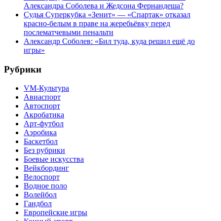
Александра Соболева и Жедсона Фернандеша?
Судья Суперкубка «Зенит» — «Спартак» отказал
красно-белым в праве на жеребьёвку перед
послематчевыми пенальти
Александр Соболев: «Бил туда, куда решил ещё до
игры»
Рубрики
VM-Культура
Авиаспорт
Автоспорт
Акробатика
Арт-футбол
Аэробика
Баскетбол
Без рубрики
Боевые искусства
Вейкбординг
Велоспорт
Водное поло
Волейбол
Гандбол
Европейские игры