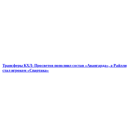
Трансферы КХЛ: Просветов пополнил состав «Авангарда», а Райлли
стал игроком «Спартака»