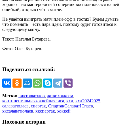
хорошо – но мастеровитый соперник воспользовался нашей
ошибкой, открыв счёт в матче.
Не удаётся выиграть матч плей-офф в гостях? Будем думать,
что поменять – есть пара идей, поэтому будет готовиться к
следующему матчу.
Текст: Наталья Бухарева.
Фото: Олег Бухарев.
Поделиться ссылкой:
Метки:
викторкозлов
,
живихоккеем
,
континентальнаяхоккейнаялига
,
кхл
,
кхл20242025
,
салаватюлаев
,
спартак
,
СпартакСалаватЮлаев
,
хксалаватюлаев
,
хкспартак
,
хоккей
Похожие истории