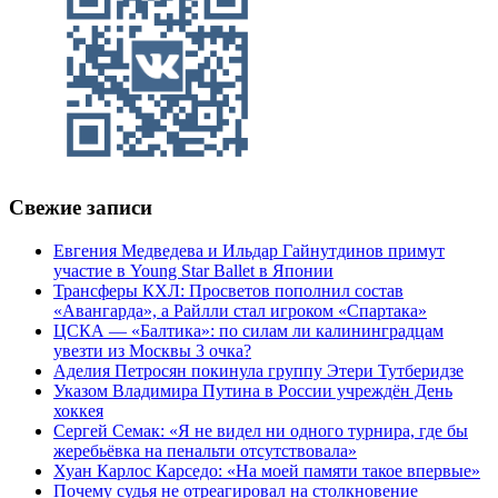
Свежие записи
Евгения Медведева и Ильдар Гайнутдинов примут
участие в Young Star Ballet в Японии
Трансферы КХЛ: Просветов пополнил состав
«Авангарда», а Райлли стал игроком «Спартака»
ЦСКА — «Балтика»: по силам ли калининградцам
увезти из Москвы 3 очка?
Аделия Петросян покинула группу Этери Тутберидзе
Указом Владимира Путина в России учреждён День
хоккея
Сергей Семак: «Я не видел ни одного турнира, где бы
жеребьёвка на пенальти отсутствовала»
Хуан Карлос Карседо: «На моей памяти такое впервые»
Почему судья не отреагировал на столкновение