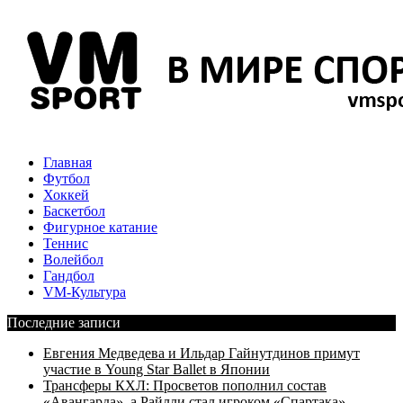
Главная
Футбол
Хоккей
Баскетбол
Фигурное катание
Теннис
Волейбол
Гандбол
VM-Культура
Последние записи
Евгения Медведева и Ильдар Гайнутдинов примут
участие в Young Star Ballet в Японии
Трансферы КХЛ: Просветов пополнил состав
«Авангарда», а Райлли стал игроком «Спартака»