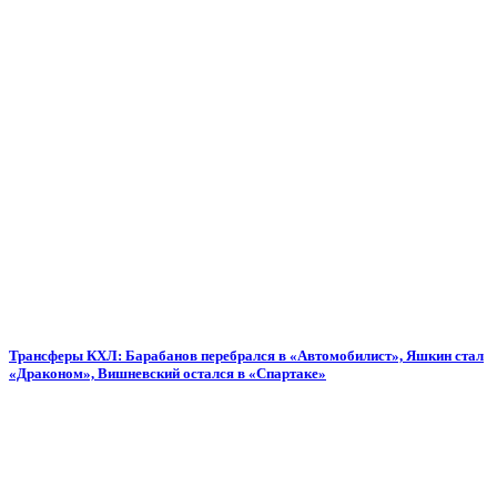
Трансферы КХЛ: Барабанов перебрался в «Автомобилист», Яшкин стал
«Драконом», Вишневский остался в «Спартаке»