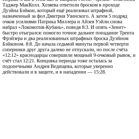
Таджер МакКолл. Хозяева ответили броском в проходе
Дуэйна Бэйкон, который ещё реализовал штрафной,
назначенный за фол Дмитрия Узинского. А затем 5 подряд
очков усилиями Патрика Миллера и Айзея Уэйли снова
набрал «Локомотив-Кубань», поведя 8:3. И опять «Зенит»
быстро отыгрался: помогло точное дальнее попадание Трента
Фрэйзера и два реализованных штрафных броска Дуэйном
Бэйконом. 8:8. До начала седьмой минуты первой четверти
соперники друг друга далеко не отпускали, но после счёта
«12:12» краснодарцы совершили мощный 9-очковый рывок, и
счёт стал 12:21. Концовка периода тоже осталась за
подопечными Андрея Ведищева, которые уверенно
действовали и в защите, и в нападении — 15:28.