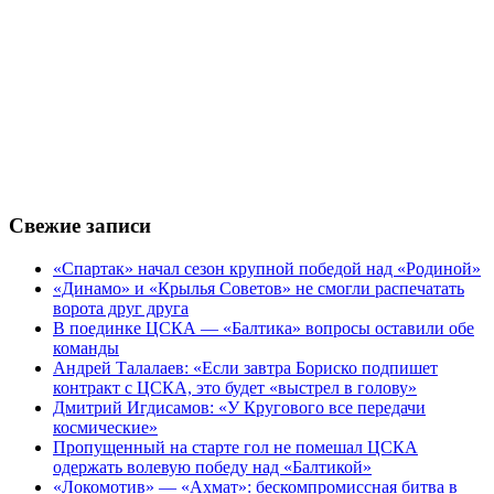
Свежие записи
«Спартак» начал сезон крупной победой над «Родиной»
«Динамо» и «Крылья Советов» не смогли распечатать
ворота друг друга
В поединке ЦСКА — «Балтика» вопросы оставили обе
команды
Андрей Талалаев: «Если завтра Бориско подпишет
контракт с ЦСКА, это будет «выстрел в голову»
Дмитрий Игдисамов: «У Кругового все передачи
космические»
Пропущенный на старте гол не помешал ЦСКА
одержать волевую победу над «Балтикой»
«Локомотив» — «Ахмат»: бескомпромиссная битва в