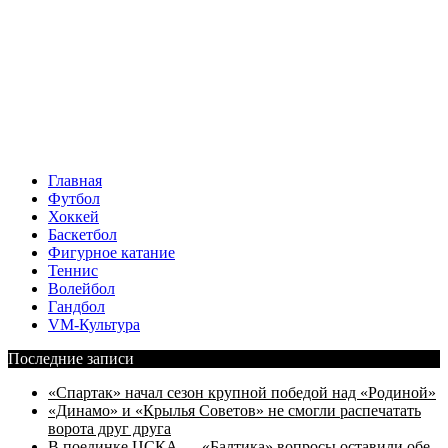
Главная
Футбол
Хоккей
Баскетбол
Фигурное катание
Теннис
Волейбол
Гандбол
VM-Культура
Последние записи
«Спартак» начал сезон крупной победой над «Родиной»
«Динамо» и «Крылья Советов» не смогли распечатать
ворота друг друга
В поединке ЦСКА — «Балтика» вопросы оставили обе