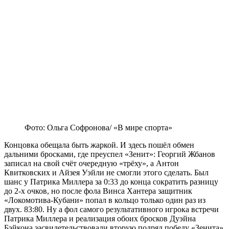
Фото: Ольга Софронова/ «В мире спорта»
Концовка обещала быть жаркой. И здесь пошёл обмен
дальними бросками, где преуспел «Зенит»: Георгий Жбанов
записал на свой счёт очередную «трёху», а Антон
Квитковских и Айзея Уэйли не смогли этого сделать. Был
шанс у Патрика Миллера за 0:33 до конца сократить разницу
до 2-х очков, но после фола Винса Хантера защитник
«Локомотива-Кубани» попал в кольцо только один раз из
двух. 83:80. Ну а фол самого результативного игрока встречи
Патрика Миллера и реализация обоих бросков Дуэйна
Бэйкона засвидетельствовали вторую подряд победу «Зенита»