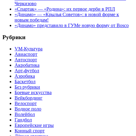
Черкизово
«Спартак» — «Родина»: их первое дерби в РПЛ
«Динамо» — «Крылья Советов»: в новой форме к
новым победам!
«Динамо» представило в ГУМе новую форму от Bosco
Рубрики
VM-Культура
Авиаспорт
Автоспорт
Акробатика
Арт-футбол
Аэробика
Баскетбол
Без рубрики
Боевые искусства
Вейкбординг
Велоспорт
Водное поло
Волейбол
Гандбол
Европейские игры
Конный спорт