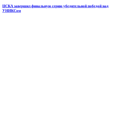
ЦСКА завершил финальную серию убедительной победой над
УНИКСом