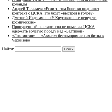
команды
Андрей Талалаев: «Если завтра Бориско подпишет
контракт с ЦСКА, это будет «выстрел в голову»
Дмитрий Игдисамов: «У Кругового все передачи
космические»
Пропущенный на старте гол не помешал ЦСКА
одержать волевую победу над «Балтикой»
«Локомотив» — «Ахмат»: бескомпромиссная битва в
Черкизово
Найти: