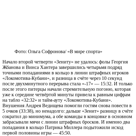
Фото: Ольга Софронова/ «В мире спорта»
Начало второй четверти «Зениту» не удалось: фолы Георгия
Жбанова и Винса Хантера завершились четырьмя подряд
точными попаданиями в кольцо в линии штрафных игроков
«Локомотива-Кубани», и разница в счёте через 10 секунд
после двухминутного перерыва стала «-17» — 15:32. И только
после этого питерцы начали стремительную погоню, которая
уже к середине четвёртой минуты привела к равным цифрам
на табло «32:32» и тайм-ауту «Локомотива-Кубани».
Внушения Андрея Ведищева помогли гостям снова повести в
5 очков (33:38), но ненадолго: дальше «Зенит» разницу в счёте
сократил до минимума, а обе команды в концовке в основном
забрасывали мячи с линии штрафных бросков. И именно два
попадания в кольцо Патрика Миллера подытожили исход
первой половины игры — 45:50.