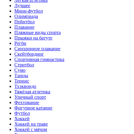
Лёгкая атлетика
Лучшее
Мини-футбол
Олимпиада
Пейнтбол
Плавание
Пляжные виды спорта
Прыжки на батуте
Регби
Синхронное плавание
Скейтбординг
Спортивная гимнастика
Стритбол
Сумо
Танцы
Теннис
Тхэквондо
Тяжёлая атлетика
Уличный спорт
Фехтование
Фигурное катание
Футбол
Хоккей
Хоккей на траве
Хоккей с мячом