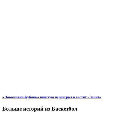
«Локомотив-Кубань» вчистую переиграл в гостях «Зенит»
Больше историй из Баскетбол