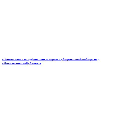
«Зенит» начал полуфинальную серию с убедительной победы над
«Локомотивом-Кубанью»