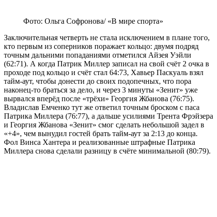
Фото: Ольга Софронова/ «В мире спорта»
Заключительная четверть не стала исключением в плане того,
кто первым из соперников поражает кольцо: двумя подряд
точным дальними попаданиями отметился Айзея Уэйли
(62:71). А когда Патрик Миллер записал на свой счёт 2 очка в
проходе под кольцо и счёт стал 64:73, Хавьер Паскуаль взял
тайм-аут, чтобы донести до своих подопечных, что пора
наконец-то браться за дело, и через 3 минуты «Зенит» уже
вырвался вперёд после «трёхи» Георгия Жбанова (76:75).
Владислав Емченко тут же ответил точным броском с паса
Патрика Миллера (76:77), а дальше усилиями Трента Фрэйзера
и Георгия Жбанова «Зенит» смог сделать небольшой задел в
«+4», чем вынудил гостей брать тайм-аут за 2:13 до конца.
Фол Винса Хантера и реализованные штрафные Патрика
Миллера снова сделали разницу в счёте минимальной (80:79).