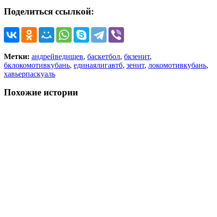
Поделиться ссылкой:
Метки:
андрейведищев
,
баскетбол
,
бкзенит
,
бклокомотивкубань
,
единаялигавтб
,
зенит
,
локомотивкубань
,
хавьерпаскуаль
Похожие истории