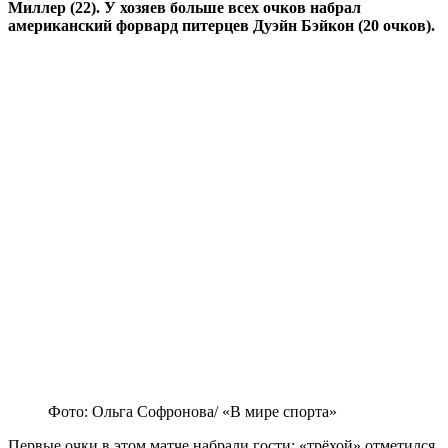
Миллер (22)
. У хозяев
больше всех очков набрал
американский форвард питерцев Дуэйн Бэйкон (20 очков).
Фото: Ольга Софронова/ «В мире спорта»
Первые очки в этом матче набрали гости: «трёхой» отметился