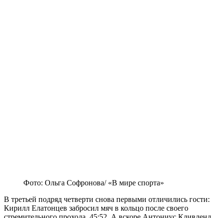
Фото: Ольга Софронова/ «В мире спорта»
В третьей подряд четверти снова первыми отличились гости:
Кирилл Елатонцев забросил мяч в кольцо после своего
стремительного прохода. 45:52. А вскоре Антониус Кливленд