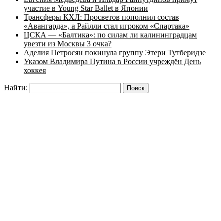
участие в Young Star Ballet в Японии
Трансферы КХЛ: Просветов пополнил состав
«Авангарда», а Райлли стал игроком «Спартака»
ЦСКА — «Балтика»: по силам ли калининградцам
увезти из Москвы 3 очка?
Аделия Петросян покинула группу Этери Тутберидзе
Указом Владимира Путина в России учреждён День
хоккея
Найти: