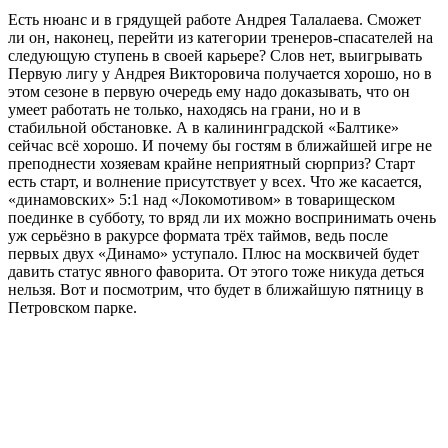
Есть нюанс и в грядущей работе Андрея Талалаева. Сможет
ли он, наконец, перейти из категории тренеров-спасателей на
следующую ступень в своей карьере? Слов нет, выигрывать
Первую лигу у Андрея Викторовича получается хорошо, но в
этом сезоне в первую очередь ему надо доказывать, что он
умеет работать не только, находясь на грани, но и в
стабильной обстановке. А в калининградской «Балтике»
сейчас всё хорошо. И почему бы гостям в ближайшей игре не
преподнести хозяевам крайне неприятный сюрприз? Старт
есть старт, и волнение присутствует у всех. Что же касается,
«динамовских» 5:1 над «Локомотивом» в товарищеском
поединке в субботу, то вряд ли их можно воспринимать очень
уж серьёзно в ракурсе формата трёх таймов, ведь после
первых двух «Динамо» уступало. Плюс на москвичей будет
давить статус явного фаворита. От этого тоже никуда деться
нельзя. Вот и посмотрим, что будет в ближайшую пятницу в
Петровском парке.