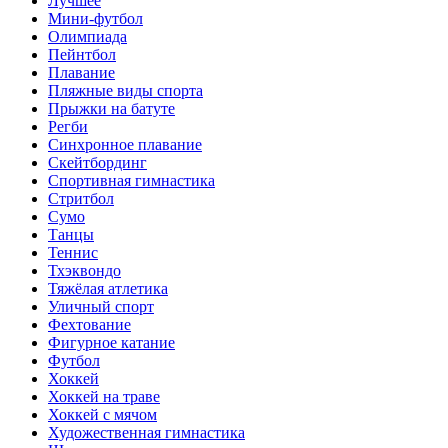
Лучшее
Мини-футбол
Олимпиада
Пейнтбол
Плавание
Пляжные виды спорта
Прыжки на батуте
Регби
Синхронное плавание
Скейтбординг
Спортивная гимнастика
Стритбол
Сумо
Танцы
Теннис
Тхэквондо
Тяжёлая атлетика
Уличный спорт
Фехтование
Фигурное катание
Футбол
Хоккей
Хоккей на траве
Хоккей с мячом
Художественная гимнастика