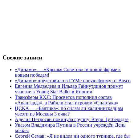
Свежие записи
«Динамо» — «Крылья Советов»: в новой форме к
новым победам!
«Динамо» представило в ГУМе новую форму от Bosco
Евгения Медведева и Ильдар Гайнутдинов примут
участие в Young Star Ballet в Японии
Трансферы КХЛ: Просветов пополнил состав
«Авангарда», а Райлли стал игроком «Спартака»
ЦСКА — «Балтика»: по силам ли калининградцам
увезти из Москвы 3 очка?
Аделия Петросян покинула группу Этери Тутберидзе
Указом Владимира Путина в России учреждён День
хоккея
Сергей Семак: «Я не видел ни одного турнира, где бы