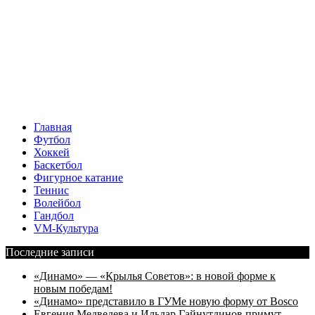
Главная
Футбол
Хоккей
Баскетбол
Фигурное катание
Теннис
Волейбол
Гандбол
VM-Культура
Последние записи
«Динамо» — «Крылья Советов»: в новой форме к
новым победам!
«Динамо» представило в ГУМе новую форму от Bosco
Евгения Медведева и Ильдар Гайнутдинов примут