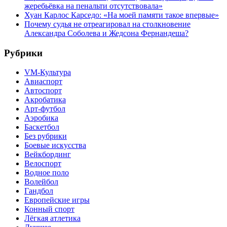
жеребьёвка на пенальти отсутствовала»
Хуан Карлос Карседо: «На моей памяти такое впервые»
Почему судья не отреагировал на столкновение
Александра Соболева и Жедсона Фернандеша?
Рубрики
VM-Культура
Авиаспорт
Автоспорт
Акробатика
Арт-футбол
Аэробика
Баскетбол
Без рубрики
Боевые искусства
Вейкбординг
Велоспорт
Водное поло
Волейбол
Гандбол
Европейские игры
Конный спорт
Лёгкая атлетика