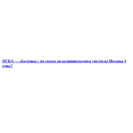
ЦСКА — «Балтика»: по силам ли калининградцам увезти из Москвы 3
очка?